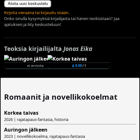
Aloita uusi keskustelu
Kirjoita vieraana tai kirjaudu sisään.
Onko sinulla kysymyksiä kirjailijasta tai hänen teoksistaan? Jaa
ajatuksesi ja liity keskusteluun!
Teoksia kirjailijalta
Jonas Eika
ei arvioita
⧗ 8.00
/ 1
Romaanit ja novellikokoelmat
Korkea taivas
2026 | rajatapaus-fantasia, historia
Auringon jälkeen
2023 | novellikokoelma, rajatapaus-fantasia