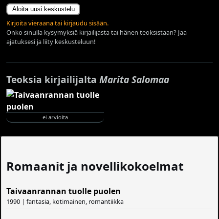
Aloita uusi keskustelu
Kirjoita vieraana tai kirjaudu sisään.
Onko sinulla kysymyksiä kirjailijasta tai hänen teoksistaan? Jaa
ajatuksesi ja liity keskusteluun!
Teoksia kirjailijalta
Marita Salomaa
ei arvioita
Romaanit ja novellikokoelmat
Taivaanrannan tuolle puolen
1990 | fantasia, kotimainen, romantiikka