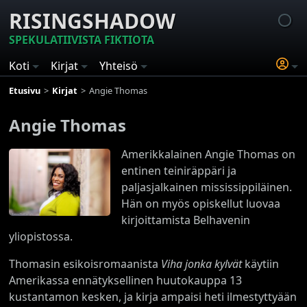
RISINGSHADOW
SPEKULATIIVISTA FIKTIOTA
Koti
Kirjat
Yhteisö
Etusivu
Kirjat
Angie Thomas
Angie Thomas
Amerikkalainen Angie Thomas on
entinen teiniräppäri ja
paljasjalkainen mississippiläinen.
Hän on myös opiskellut luovaa
kirjoittamista Belhavenin
yliopistossa.
Thomasin esikoisromaanista
Viha jonka kylvät
käytiin
Amerikassa ennätyksellinen huutokauppa 13
kustantamon kesken, ja kirja ampaisi heti ilmestyttyään