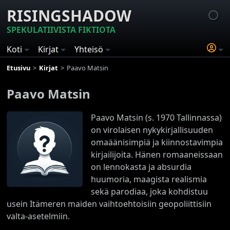
RISINGSHADOW
SPEKULATIIVISTA FIKTIOTA
Koti
Kirjat
Yhteisö
Etusivu
Kirjat
Paavo Matsin
Paavo Matsin
Paavo Matsin (s. 1970 Tallinnassa)
on virolaisen nykykirjallisuuden
omaäänisimpiä ja kiinnostavimpia
kirjailijoita. Hänen romaaneissaan
on lennokasta ja absurdia
huumoria, maagista realismia
sekä parodiaa, joka kohdistuu
usein Itämeren maiden vaihtoehtoisiin geopoliittisiin
valta-asetelmiin.