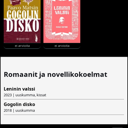
ei arvioita
ei arvioita
Romaanit ja novellikokoelmat
Leninin valssi
2023 | uuskumma, kissat
Gogolin disko
2018 | uuskumma