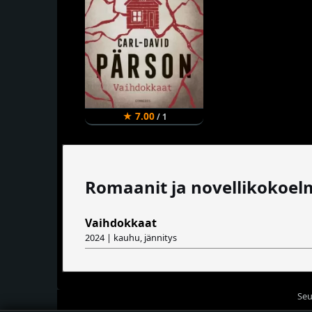
★ 7.00
/ 1
Romaanit ja novellikokoel
Vaihdokkaat
2024 | kauhu, jännitys
Seu