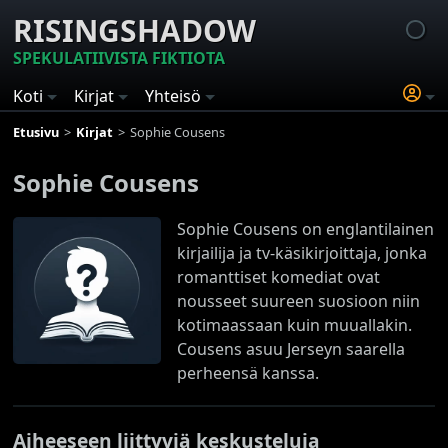
RISINGSHADOW
SPEKULATIIVISTA FIKTIOTA
Koti
Kirjat
Yhteisö
Etusivu
Kirjat
Sophie Cousens
Sophie Cousens
Sophie Cousens on englantilainen
kirjailija ja tv-käsikirjoittaja, jonka
romanttiset komediat ovat
nousseet suureen suosioon niin
kotimaassaan kuin muuallakin.
Cousens asuu Jerseyn saarella
perheensä kanssa.
Aiheeseen liittyviä keskusteluja