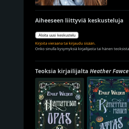
Aiheeseen liittyviä keskusteluja
Aloita uusi keskustelu
Kirjoita vieraana tai kirjaudu sisään.
Onko sinulla kysymyksiä kirjailijasta tai hänen teoksista
Teoksia kirjailijalta
Heather Fawce