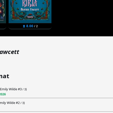
⧗ 8.00
/ 2
Fawcett
mat
(Emily Wilde #
3
)
/ 3
2026
mily Wilde #
2
)
/ 3