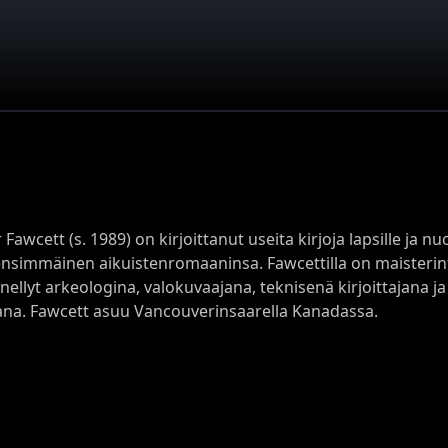
Fawcett (s. 1989) on kirjoittanut useita kirjoja lapsille ja nuo
nsimmäinen aikuistenromaaninsa. Fawcettilla on maisterintu
ellyt arkeologina, valokuvaajana, teknisenä kirjoittajana ja
ana. Fawcett asuu Vancouverinsaarella Kanadassa.