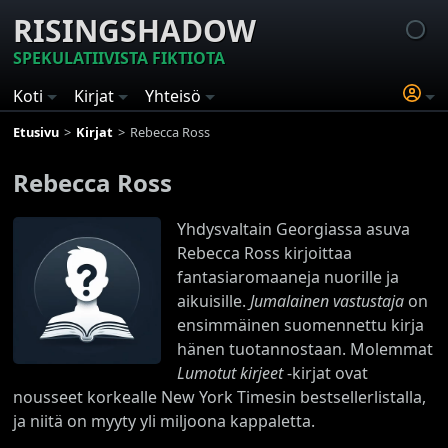
RISINGSHADOW
SPEKULATIIVISTA FIKTIOTA
Koti
Kirjat
Yhteisö
Etusivu
Kirjat
Rebecca Ross
Rebecca Ross
Yhdysvaltain Georgiassa asuva
Rebecca Ross kirjoittaa
fantasiaromaaneja nuorille ja
aikuisille.
Jumalainen vastustaja
on
ensimmäinen suomennettu kirja
hänen tuotannostaan. Molemmat
Lumotut kirjeet
-kirjat ovat
nousseet korkealle New York Timesin bestsellerlistalla,
ja niitä on myyty yli miljoona kappaletta.