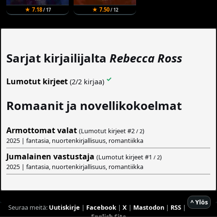
★ 7.18
★ 7.50
/ 17
/ 12
Sarjat kirjailijalta
Rebecca Ross
✓
Lumotut kirjeet
(2/2 kirjaa)
Romaanit ja novellikokoelmat
Armottomat valat
(Lumotut kirjeet #
2
)
/ 2
2025 | fantasia, nuortenkirjallisuus, romantiikka
Jumalainen vastustaja
(Lumotut kirjeet #
1
)
/ 2
2025 | fantasia, nuortenkirjallisuus, romantiikka
^ Ylös
Seuraa meitä:
Uutiskirje
|
Facebook
|
X
|
Mastodon
|
RSS
|
English Site