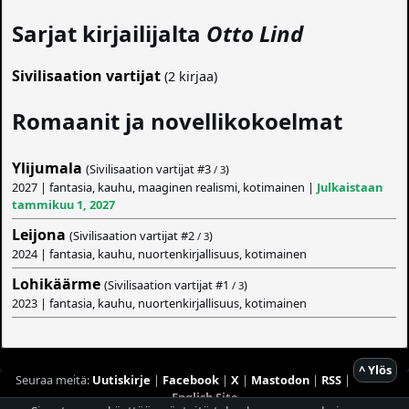
Sarjat kirjailijalta
Otto Lind
Sivilisaation vartijat
(2 kirjaa)
Romaanit ja novellikokoelmat
Ylijumala
(Sivilisaation vartijat #
3
)
/ 3
2027 | fantasia, kauhu, maaginen realismi, kotimainen |
Julkaistaan
tammikuu 1, 2027
Leijona
(Sivilisaation vartijat #
2
)
/ 3
2024 | fantasia, kauhu, nuortenkirjallisuus, kotimainen
Lohikäärme
(Sivilisaation vartijat #
1
)
/ 3
2023 | fantasia, kauhu, nuortenkirjallisuus, kotimainen
^ Ylös
Seuraa meitä:
Uutiskirje
|
Facebook
|
X
|
Mastodon
|
RSS
|
English Site