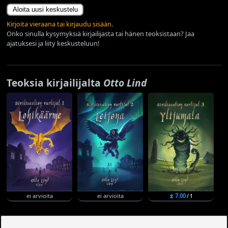
Aloita uusi keskustelu
Kirjoita vieraana tai kirjaudu sisään.
Onko sinulla kysymyksiä kirjailijasta tai hänen teoksistaan? Jaa
ajatuksesi ja liity keskusteluun!
Teoksia kirjailijalta
Otto Lind
ei arvioita
ei arvioita
⧗ 7.00
/ 1