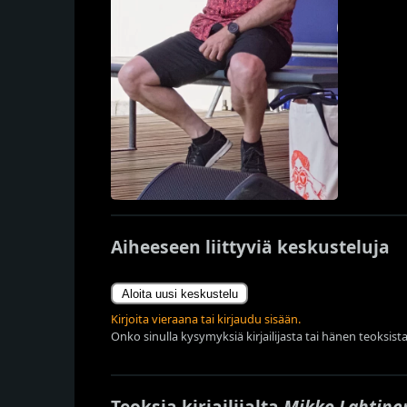
Aiheeseen liittyviä keskusteluja
Aloita uusi keskustelu
Kirjoita vieraana tai kirjaudu sisään.
Onko sinulla kysymyksiä kirjailijasta tai hänen teoksista
Teoksia kirjailijalta
Mikko Lahtine