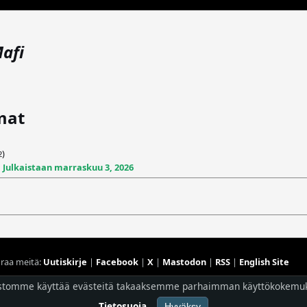
afi
mat
)
2
|
Julkaistaan marraskuu 3, 2026
raa meitä:
Uutiskirje
|
Facebook
|
X
|
Mastodon
|
RSS
|
English Site
stomme käyttää evästeitä takaaksemme parhaimman käyttökokemu
Hostingpalvelun tarjoaa
Planeetta Internet Oy
© 1996 - 2026 Risingshadow. Kaikki oikeudet pidätetään.
Tietosuoja
Hyväksy