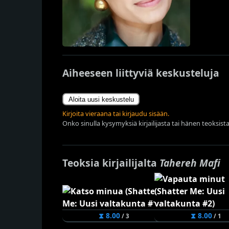
Aiheeseen liittyviä keskusteluja
Aloita uusi keskustelu
Kirjoita vieraana tai kirjaudu sisään.
Onko sinulla kysymyksiä kirjailijasta tai hänen teoksista
Teoksia kirjailijalta
Tahereh Mafi
⧗ 8.00
⧗ 8.00
/ 3
/ 1