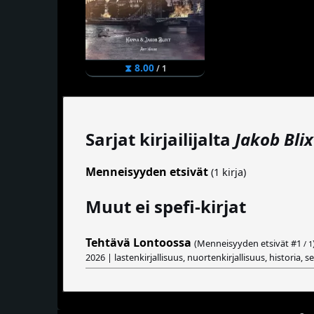
⧗ 8.00
/ 1
Sarjat kirjailijalta
Jakob Blix
Menneisyyden etsivät
(1 kirja)
Muut ei spefi-kirjat
Tehtävä Lontoossa
(Menneisyyden etsivät #
1
/ 1
2026 | lastenkirjallisuus, nuortenkirjallisuus, historia, se