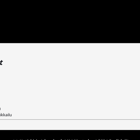
t
)
ikkailu