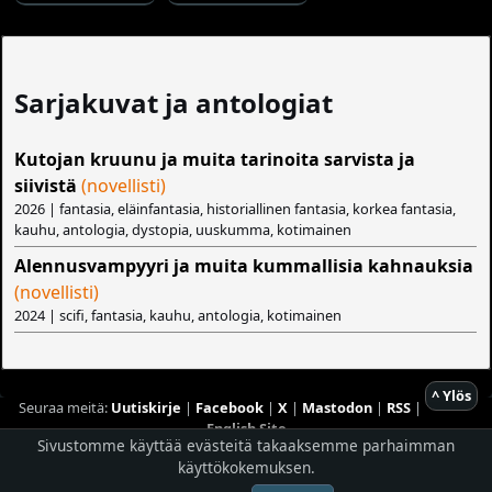
Sarjakuvat ja antologiat
Kutojan kruunu ja muita tarinoita sarvista ja
siivistä
(novellisti)
2026 | fantasia, eläinfantasia, historiallinen fantasia, korkea fantasia,
kauhu, antologia, dystopia, uuskumma, kotimainen
Alennusvampyyri ja muita kummallisia kahnauksia
(novellisti)
2024 | scifi, fantasia, kauhu, antologia, kotimainen
^ Ylös
Seuraa meitä:
Uutiskirje
|
Facebook
|
X
|
Mastodon
|
RSS
|
English Site
Sivustomme käyttää evästeitä takaaksemme parhaimman
käyttökokemuksen.
Hostingpalvelun tarjoaa
Planeetta Internet Oy
© 1996 - 2026 Risingshadow. Kaikki oikeudet pidätetään.