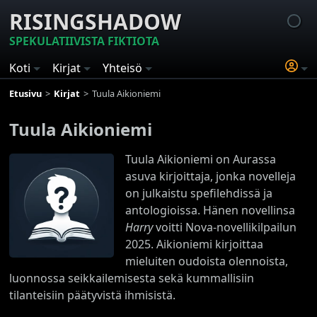
RISINGSHADOW
SPEKULATIIVISTA FIKTIOTA
Koti
Kirjat
Yhteisö
Etusivu
Kirjat
Tuula Aikioniemi
Tuula Aikioniemi
Tuula Aikioniemi on Aurassa
asuva kirjoittaja, jonka novelleja
on julkaistu spefilehdissä ja
antologioissa. Hänen novellinsa
Harry
voitti Nova-novellikilpailun
2025. Aikioniemi kirjoittaa
mieluiten oudoista olennoista,
luonnossa seikkailemisesta sekä kummallisiin
tilanteisiin päätyvistä ihmisistä.