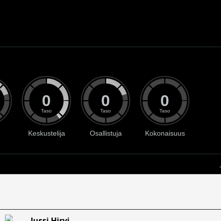
0
0
0
Taso
Taso
Taso
Keskustelija
Osallistuja
Kokonaisuus
Jussi Hirvi