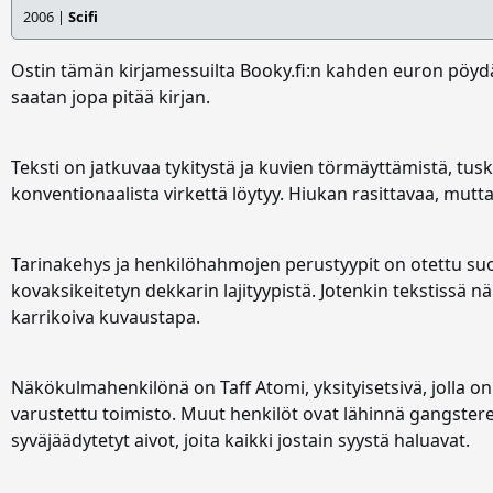
2006 |
Scifi
Ostin tämän kirjamessuilta Booky.fi:n kahden euron pöydäs
saatan jopa pitää kirjan.
Teksti on jatkuvaa tykitystä ja kuvien törmäyttämistä, tus
konventionaalista virkettä löytyy. Hiukan rasittavaa, mutt
Tarinakehys ja henkilöhahmojen perustyypit on otettu su
kovaksikeitetyn dekkarin lajityypistä. Jotenkin tekstissä 
karrikoiva kuvaustapa.
Näkökulmahenkilönä on Taff Atomi, yksityisetsivä, jolla 
varustettu toimisto. Muut henkilöt ovat lähinnä gangsterei
syväjäädytetyt aivot, joita kaikki jostain syystä haluavat.