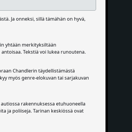
tä. Ja onneksi, sillä tämähän on hyvä,
kin yhtään merkityksiltään
a antoisaa. Tekstiä voi lukea runoutena.
oraan Chandlerin täydellistämästä
näkyy myös genre-elokuvan tai sarjakuvan
on autiossa rakennuksessa etuhuoneella
ta ja poliiseja. Tarinan keskiössä ovat