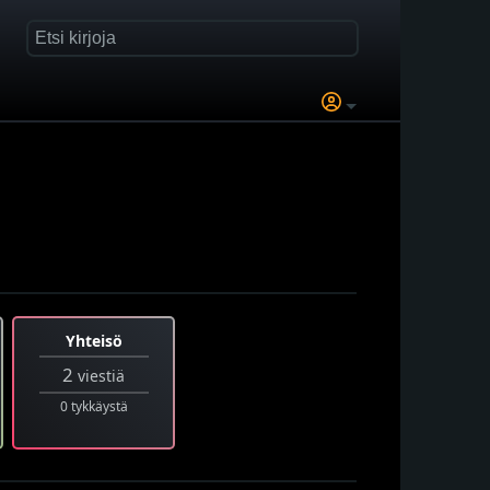
Yhteisö
2
viestiä
0 tykkäystä