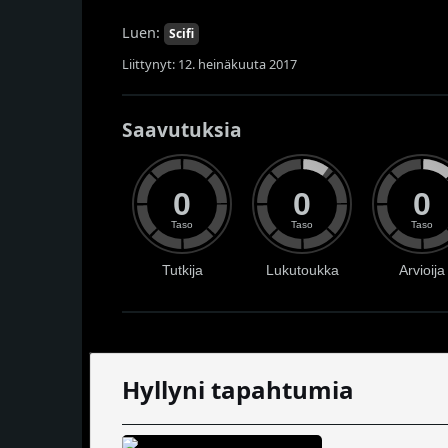
Luen:
Scifi
Liittynyt: 12. heinäkuuta 2017
Saavutuksia
0
0
0
Taso
Taso
Taso
Tutkija
Lukutoukka
Arvioija
Hyllyni tapahtumia