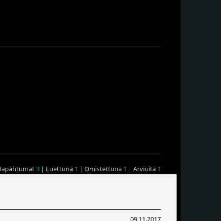
Tapahtumat
3
| Luettuna
1
| Omistettuna
1
| Arvioita
1
09.11.2017