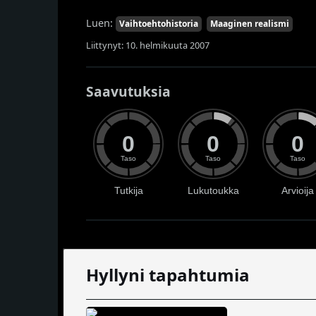
Luen:
Vaihtoehtohistoria
Maaginen realismi
Liittynyt: 10. helmikuuta 2007
Saavutuksia
0
0
0
Taso
Taso
Taso
Tutkija
Lukutoukka
Arvioija
Hyllyni tapahtumia