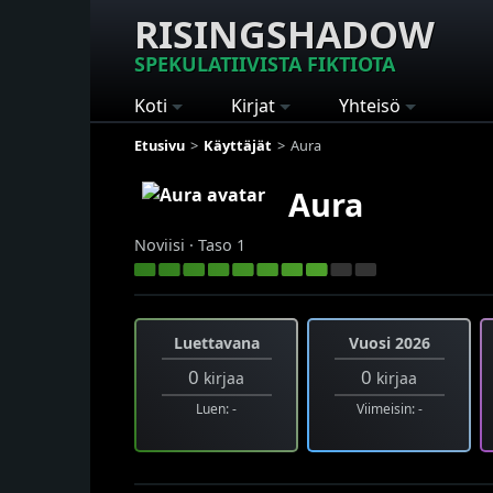
RISINGSHADOW
SPEKULATIIVISTA FIKTIOTA
Koti
Kirjat
Yhteisö
Etusivu
Käyttäjät
Aura
Aura
Noviisi · Taso 1
Luettavana
Vuosi 2026
0
0
kirjaa
kirjaa
Luen: -
Viimeisin: -