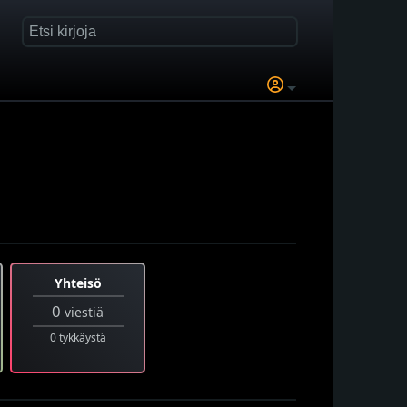
Yhteisö
0
viestiä
0 tykkäystä