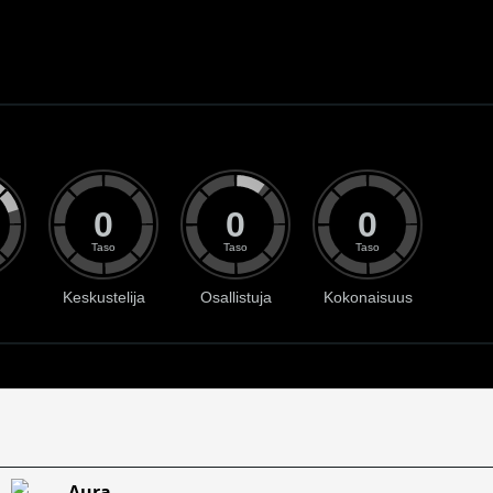
0
0
0
Taso
Taso
Taso
Keskustelija
Osallistuja
Kokonaisuus
Aura