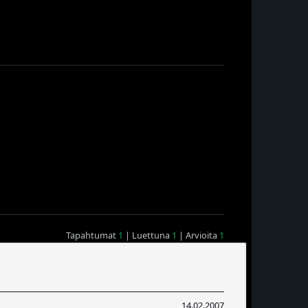
Tapahtumat
1
| Luettuna
1
| Arvioita
1
14.02.2007