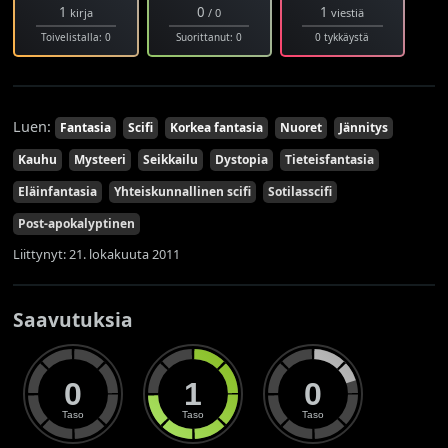
1
0
1
kirja
/ 0
viestiä
Toivelistalla: 0
Suorittanut: 0
0 tykkäystä
Luen:
Fantasia
Scifi
Korkea fantasia
Nuoret
Jännitys
Kauhu
Mysteeri
Seikkailu
Dystopia
Tieteisfantasia
Eläinfantasia
Yhteiskunnallinen scifi
Sotilasscifi
Post-apokalyptinen
Liittynyt: 21. lokakuuta 2011
Saavutuksia
0
1
0
Taso
Taso
Taso