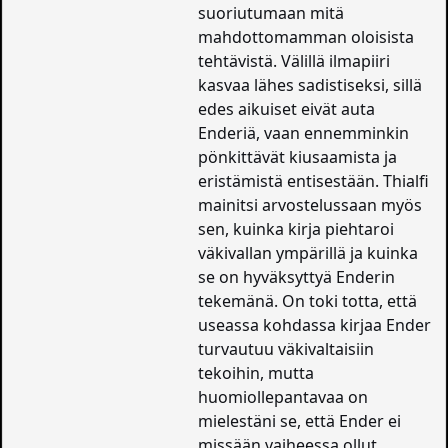
suoriutumaan mitä
mahdottomamman oloisista
tehtävistä. Välillä ilmapiiri
kasvaa lähes sadistiseksi, sillä
edes aikuiset eivät auta
Enderiä, vaan ennemminkin
pönkittävät kiusaamista ja
eristämistä entisestään. Thialfi
mainitsi arvostelussaan myös
sen, kuinka kirja piehtaroi
väkivallan ympärillä ja kuinka
se on hyväksyttyä Enderin
tekemänä. On toki totta, että
useassa kohdassa kirjaa Ender
turvautuu väkivaltaisiin
tekoihin, mutta
huomiollepantavaa on
mielestäni se, että Ender ei
missään vaiheessa ollut