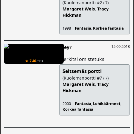
(Kuolemanportti #2
)
/ 7
Margaret Weis
,
Tracy
Hickman
1998 |
Fantasia
,
Korkea fantasia
15.09.2013
Freyr
merkitsi omistetuksi
★ 7.46
/ 133
Seitsemäs portti
(Kuolemanportti #7
)
/ 7
Margaret Weis
,
Tracy
Hickman
2000 |
Fantasia
,
Lohikäärmeet
,
Korkea fantasia