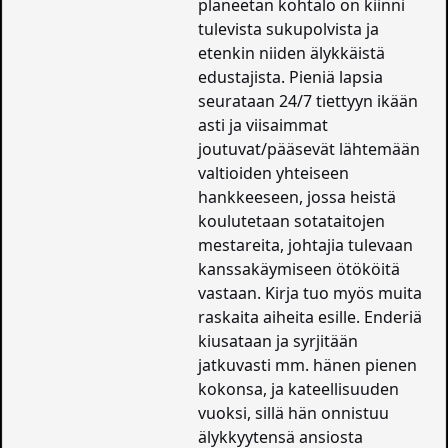
planeetan kohtalo on kiinni
tulevista sukupolvista ja
etenkin niiden älykkäistä
edustajista. Pieniä lapsia
seurataan 24/7 tiettyyn ikään
asti ja viisaimmat
joutuvat/pääsevät lähtemään
valtioiden yhteiseen
hankkeeseen, jossa heistä
koulutetaan sotataitojen
mestareita, johtajia tulevaan
kanssakäymiseen ötököitä
vastaan. Kirja tuo myös muita
raskaita aiheita esille. Enderiä
kiusataan ja syrjitään
jatkuvasti mm. hänen pienen
kokonsa, ja kateellisuuden
vuoksi, sillä hän onnistuu
älykkyytensä ansiosta