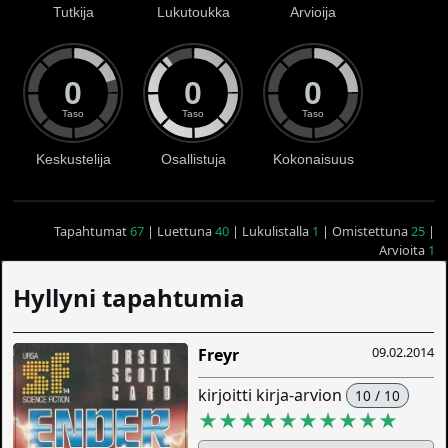
Tutkija
Lukutoukka
Arvioija
0
0
0
Taso
Taso
Taso
Keskustelija
Osallistuja
Kokonaisuus
Tapahtumat
67
| Luettuna
40
| Lukulistalla
1
| Omistettuna
25
|
Arvioita
1
Hyllyni tapahtumia
09.02.2014
Freyr
kirjoitti kirja-arvion
10 / 10
★★★★★★★★★★