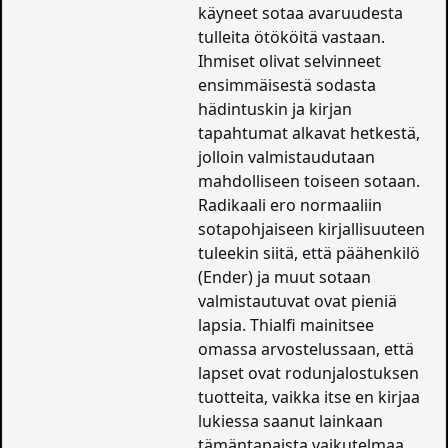
käyneet sotaa avaruudesta
tulleita ötököitä vastaan.
Ihmiset olivat selvinneet
ensimmäisestä sodasta
hädintuskin ja kirjan
tapahtumat alkavat hetkestä,
jolloin valmistaudutaan
mahdolliseen toiseen sotaan.
Radikaali ero normaaliin
sotapohjaiseen kirjallisuuteen
tuleekin siitä, että päähenkilö
(Ender) ja muut sotaan
valmistautuvat ovat pieniä
lapsia. Thialfi mainitsee
omassa arvostelussaan, että
lapset ovat rodunjalostuksen
tuotteita, vaikka itse en kirjaa
lukiessa saanut lainkaan
tämäntapaista vaikutelmaa.