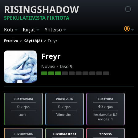
RISINGSHADOW
SPEKULATIIVISTA FIKTIOTA
Koti
Kirjat
Yhteisö
Etusivu
Käyttäjät
Freyr
Freyr
Noviisi · Taso 9
Luettavana
Vuosi 2026
Luettuna
0
0
40
kirjaa
kirjaa
kirjaa
Luen: -
Viimeisin: -
Keskiarvolla:
8.1
Arvioita: 1
Lukulistalla
Lukuhaasteet
Yhteisö