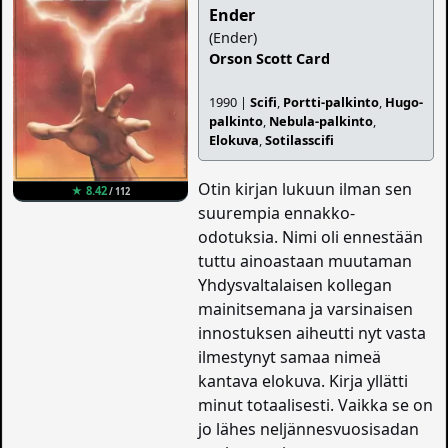
Ender
(Ender)
Orson Scott Card
1990 |
Scifi
,
Portti-palkinto
,
Hugo-
palkinto
,
Nebula-palkinto
,
Elokuva
,
Sotilasscifi
Otin kirjan lukuun ilman sen
★ 8.42
/ 112
suurempia ennakko-
odotuksia. Nimi oli ennestään
tuttu ainoastaan muutaman
Yhdysvaltalaisen kollegan
mainitsemana ja varsinaisen
innostuksen aiheutti nyt vasta
ilmestynyt samaa nimeä
kantava elokuva. Kirja yllätti
minut totaalisesti. Vaikka se on
jo lähes neljännesvuosisadan