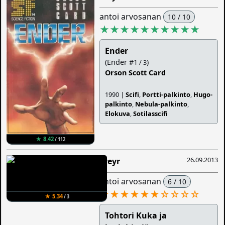
antoi arvosanan
10 / 10
★★★★★★★★★★
Ender
(Ender #1
)
/ 3
Orson Scott Card
1990 |
Scifi
,
Portti-palkinto
,
Hugo-
palkinto
,
Nebula-palkinto
,
Elokuva
,
Sotilasscifi
★ 8.42
/ 112
26.09.2013
Freyr
antoi arvosanan
6 / 10
★★★★★★
☆
☆
☆
☆
★ 5.34
/ 3
Tohtori Kuka ja