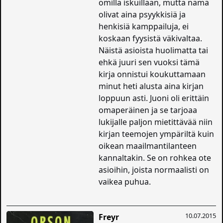
omilla iskuillaan, mutta nämä
olivat aina psyykkisiä ja
henkisiä kamppailuja, ei
koskaan fyysistä väkivaltaa.
Näistä asioista huolimatta tai
ehkä juuri sen vuoksi tämä
kirja onnistui koukuttamaan
minut heti alusta aina kirjan
loppuun asti. Juoni oli erittäin
omaperäinen ja se tarjoaa
lukijalle paljon mietittävää niin
kirjan teemojen ympäriltä kuin
oikean maailmantilanteen
kannaltakin. Se on rohkea ote
asioihin, joista normaalisti on
vaikea puhua.
10.07.2015
Freyr