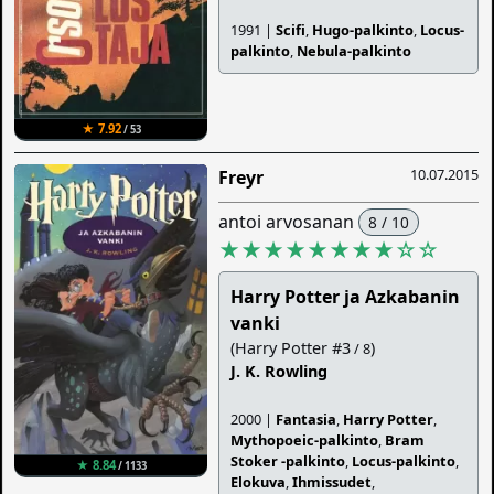
1991 |
Scifi
,
Hugo-palkinto
,
Locus-
palkinto
,
Nebula-palkinto
★ 7.92
/ 53
10.07.2015
Freyr
antoi arvosanan
8 / 10
★★★★★★★★
☆
☆
Harry Potter ja Azkabanin
vanki
(Harry Potter #3
)
/ 8
J. K. Rowling
2000 |
Fantasia
,
Harry Potter
,
Mythopoeic-palkinto
,
Bram
Stoker -palkinto
,
Locus-palkinto
,
★ 8.84
/ 1133
Elokuva
,
Ihmissudet
,