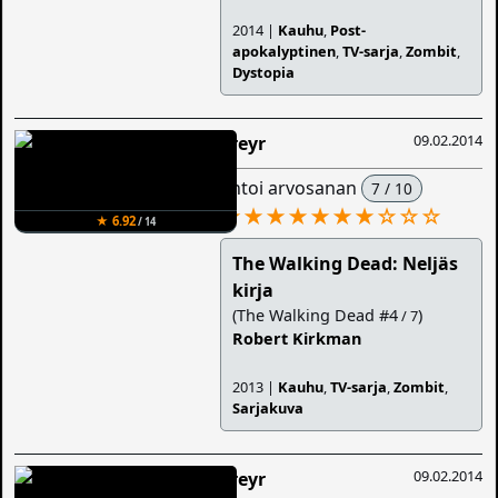
2014 |
Kauhu
,
Post-
apokalyptinen
,
TV-sarja
,
Zombit
,
Dystopia
09.02.2014
Freyr
antoi arvosanan
7 / 10
★★★★★★★
☆
☆
☆
★ 6.92
/ 14
The Walking Dead: Neljäs
kirja
(The Walking Dead #4
)
/ 7
Robert Kirkman
2013 |
Kauhu
,
TV-sarja
,
Zombit
,
Sarjakuva
09.02.2014
Freyr