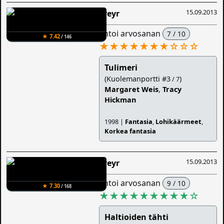
15.09.2013
Freyr
antoi arvosanan
7 / 10
★ 7.42
/ 146
★★★★★★★
☆
☆
☆
Tulimeri
(Kuolemanportti #3
)
/ 7
Margaret Weis
,
Tracy
Hickman
1998 |
Fantasia
,
Lohikäärmeet
,
Korkea fantasia
15.09.2013
Freyr
antoi arvosanan
9 / 10
★ 7.30
/ 168
★★★★★★★★★
☆
Haltioiden tähti