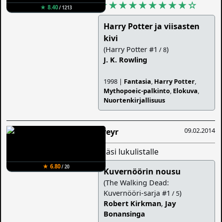
★★★★★★★★★
☆
★ 8.40
/ 1213
Harry Potter ja viisasten
kivi
(Harry Potter #1
)
/ 8
J. K. Rowling
1998 |
Fantasia
,
Harry Potter
,
Mythopoeic-palkinto
,
Elokuva
,
Nuortenkirjallisuus
09.02.2014
Freyr
lisäsi lukulistalle
★ 6.80
/ 20
Kuvernöörin nousu
(The Walking Dead:
Kuvernööri-sarja #1
)
/ 5
Robert Kirkman
,
Jay
Bonansinga