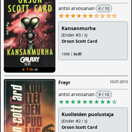
antoi arvosanan
6 / 10
★★★★★★
☆
☆
☆
☆
Kansanmurha
(Ender #3
)
/ 3
Orson Scott Card
1996 |
Scifi
★ 7.14
/ 45
10.07.2015
Freyr
antoi arvosanan
9 / 10
★★★★★★★★★
☆
Kuolleiden puolustaja
(Ender #2
)
/ 3
Orson Scott Card