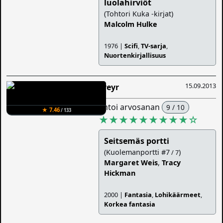
luolahirviöt
(Tohtori Kuka -kirjat)
Malcolm Hulke
1976 |
Scifi
,
TV-sarja
,
Nuortenkirjallisuus
15.09.2013
Freyr
antoi arvosanan
9 / 10
★ 7.46
/ 133
★★★★★★★★★
☆
Seitsemäs portti
(Kuolemanportti #7
)
/ 7
Margaret Weis
,
Tracy
Hickman
2000 |
Fantasia
,
Lohikäärmeet
,
Korkea fantasia