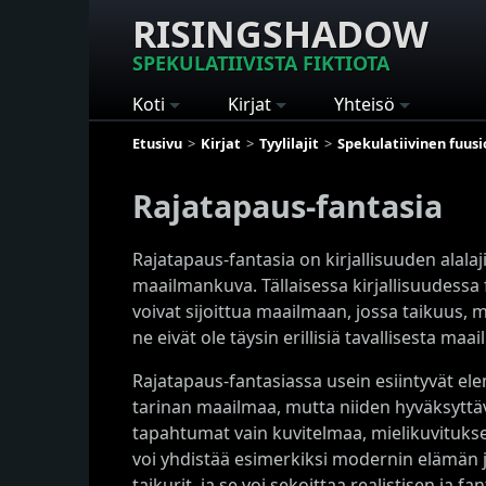
RISINGSHADOW
SPEKULATIIVISTA FIKTIOTA
Koti
Kirjat
Yhteisö
Etusivu
Kirjat
Tyylilajit
Spekulatiivinen fuusi
Rajatapaus-fantasia
Rajatapaus-fantasia on kirjallisuuden alalaji
maailmankuva. Tällaisessa kirjallisuudessa 
voivat sijoittua maailmaan, jossa taikuus, m
ne eivät ole täysin erillisiä tavallisesta maa
Rajatapaus-fantasiassa usein esiintyvät elem
tarinan maailmaa, mutta niiden hyväksyttävyy
tapahtumat vain kuvitelmaa, mielikuvituks
voi yhdistää esimerkiksi modernin elämän ja
taikurit, ja se voi sekoittaa realistisen ja fan