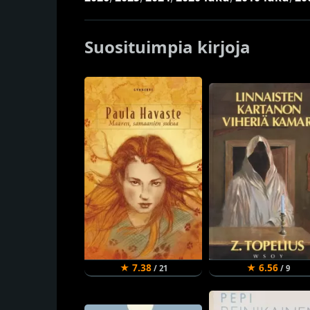
Suosituimpia kirjoja
★ 7.38
★ 6.56
/ 21
/ 9