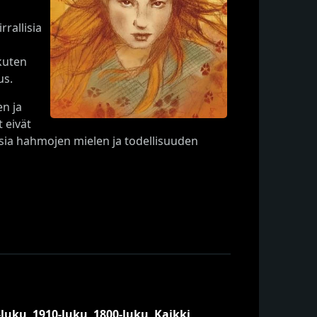
rrallisia
 kuten
us.
en ja
 eivät
in osia hahmojen mielen ja todellisuuden
-luku
,
1910-luku
,
1800-luku
,
Kaikki