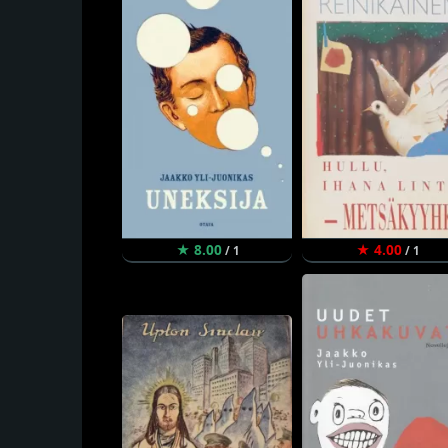
★ 8.00
★ 4.00
/ 1
/ 1