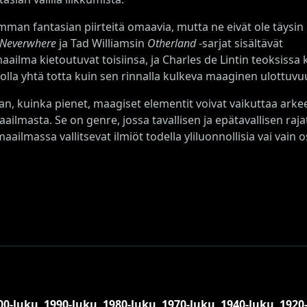
man fantasian piirteitä omaavia, mutta ne eivät ole täysin i
Neverwhere
ja Tad Williamsin
Otherland
-sarjat sisältävät
aailma kietoutuvat toisiinsa, ja Charles de Lintin teoksissa
olla yhtä totta kuin sen rinnalla kulkeva maaginen ulottuvu
an, kuinka pienet, maagiset elementit voivat vaikuttaa arke
masta. Se on genre, jossa tavallisen ja epätavallisen rajat
ko maailmassa vallitsevat ilmiöt todella yliluonnollisia vai va
00-luku
,
1990-luku
,
1980-luku
,
1970-luku
,
1940-luku
,
1920