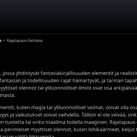
o
Rajatapaus-fantasia
, jossa yhdistyvät fantasiakirjallisuuden elementit ja realist
fantasian ja todellisuuden rajat hämärtyvät, ja tarinan tap
yyttiset olennot tai yliluonnolliset ilmiöt ovat osa arkipäivä
ilmasta.
entit, kuten magia tai yliluonnolliset voimat, voivat olla os
s ja vaikutukset voivat vaihdella. Tällöin ei ole selvää, on
en tuotetta tai onko maailma todella maaginen. Rajatapaus-
 perinteiset myyttiset olennot, kuten lohikäärmeet, keijut t
tasian välillä liikkumista.