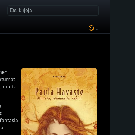
inen
ahtumat
ä, mutta
a
ko
fantasia
ai