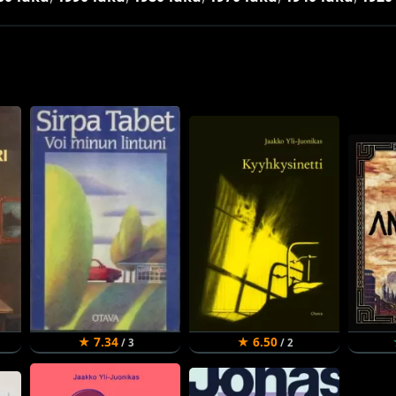
★ 7.34
★ 6.50
/ 3
/ 2