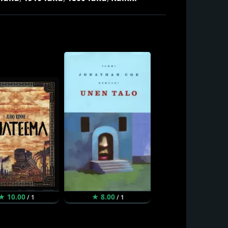
★ 10.00
★ 8.00
/ 1
/ 1