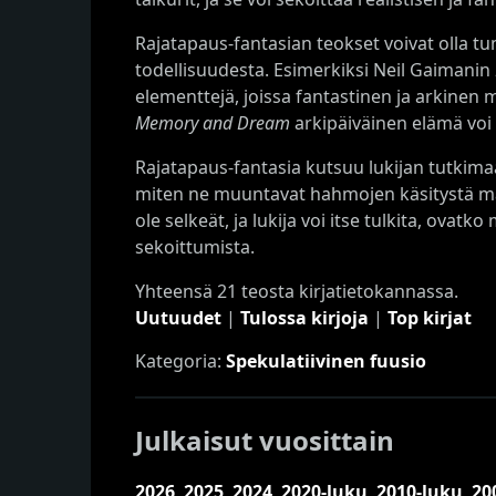
Rajatapaus-fantasian teokset voivat olla tum
todellisuudesta. Esimerkiksi Neil Gaimanin
elementtejä, joissa fantastinen ja arkinen m
Memory and Dream
arkipäiväinen elämä voi 
Rajatapaus-fantasia kutsuu lukijan tutkima
miten ne muuntavat hahmojen käsitystä maail
ole selkeät, ja lukija voi itse tulkita, ovat
sekoittumista.
Yhteensä 21 teosta kirjatietokannassa.
Uutuudet
|
Tulossa kirjoja
|
Top kirjat
Kategoria:
Spekulatiivinen fuusio
Julkaisut vuosittain
2026
,
2025
,
2024
,
2020-luku
,
2010-luku
,
20