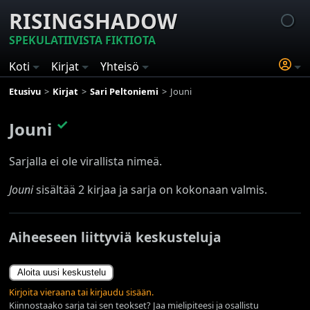
RISINGSHADOW
SPEKULATIIVISTA FIKTIOTA
Koti
Kirjat
Yhteisö
Etusivu
Kirjat
Sari Peltoniemi
Jouni
✓
Jouni
Sarjalla ei ole virallista nimeä.
Jouni
sisältää 2 kirjaa ja sarja on kokonaan valmis.
Aiheeseen liittyviä keskusteluja
Aloita uusi keskustelu
Kirjoita vieraana tai kirjaudu sisään.
Kiinnostaako sarja tai sen teokset? Jaa mielipiteesi ja osallistu