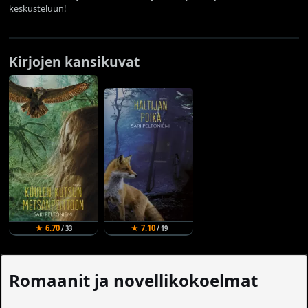
keskusteluun!
Kirjojen kansikuvat
★ 6.70
★ 7.10
/ 33
/ 19
Romaanit ja novellikokoelmat