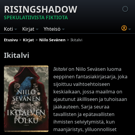
RISINGSHADOW
SPEKULATIIVISTA FIKTIOTA
Koti
Kirjat
Yhteisö
Etusivu
Kirjat
Niilo Sevänen
Ikitalvi
Ikitalvi
Ikitalvi
on Niilo Seväsen luoma
eeppinen fantasiakirjasarja, joka
sijoittuu vaihtoehtoiseen
keskiaikaan, jossa maailma on
ajautunut äkilliseen ja tuhoisaan
jääkauteen. Sarja seuraa
tavallisten ja epätavallisten
ihmisten selviytymistä, kun
maanjäristys, yliluonnolliset