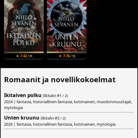
★ 7.42
★ 7.76
/ 31
/ 12
Romaanit ja novellikokoelmat
Ikitalven polku
(Ikitalvi #
1
)
/ 2
2024 | fantasia, historiallinen fantasia, kotimainen, muodonmuuttajat,
mytologia
Unten kruunu
(Ikitalvi #
2
)
/ 2
2026 | fantasia, historiallinen fantasia, kotimainen, mytologia