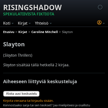
RISINGSHADOW
SPEKULATIIVISTA FIKTIOTA
Koti
Kirjat
Yhteisö
Etusivu
Kirjat
Caroline Mitchell
Slayton
Slayton
(
Slayton Thrillers
)
Slayton
sisältää tällä hetkellä 2 kirjaa.
Aiheeseen liittyviä keskusteluja
Aloita uusi keskustelu
Kirjoita vieraana tai kirjaudu sisään.
Kiinnostaako sarja tai sen teokset? Jaa mielipiteesi ja osallistu