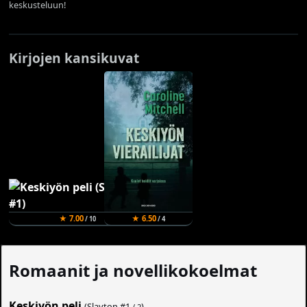
keskusteluun!
Kirjojen kansikuvat
★ 7.00
★ 6.50
/ 10
/ 4
Romaanit ja novellikokoelmat
Keskiyön peli
(Slayton #
1
)
/ 2