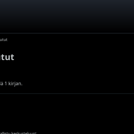
utut
utut
ä 1 kirjan.
sallistu keskusteluun!