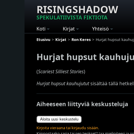
RISINGSHADOW
SPEKULATIIVISTA FIKTIOTA
Koti
Kirjat
Yhteisö
Etusivu
Kirjat
Ron Keres
Hurjat hupsut kauhuj
Hurjat hupsut kauhuj
(
Scariest Silliest Stories
)
Hurjat hupsut kauhujutut
sisältää tällä hetkell
Aiheeseen liittyviä keskusteluja
Aloita uusi keskustelu
Kirjoita vieraana tai kirjaudu sisään.
Kiinnostaako sarja tai sen teokset? Jaa mielipiteesi ja o