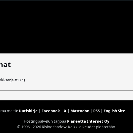
mat
oki-sarja #
1
)
/ 1
raa meitä:
Uutiskirje
|
Facebook
|
X
|
Mastodon
|
RSS
|
English Site
Hostingpalvelun tarjoaa
Planeetta Internet Oy
© 1996 - 2026 Risingshadow. Kaikki oikeudet pidätetään.