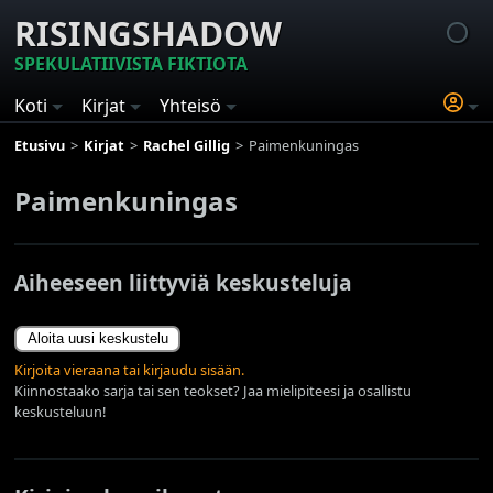
RISINGSHADOW
SPEKULATIIVISTA FIKTIOTA
Koti
Kirjat
Yhteisö
Etusivu
Kirjat
Rachel Gillig
Paimenkuningas
Paimenkuningas
Aiheeseen liittyviä keskusteluja
Aloita uusi keskustelu
Kirjoita vieraana tai kirjaudu sisään.
Kiinnostaako sarja tai sen teokset? Jaa mielipiteesi ja osallistu
keskusteluun!