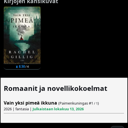
Kirjojen kansikuvat
⧗ 8.50
/ 4
Romaanit ja novellikokoelmat
Vain yksi pimeä ikkuna
(Paimenkuningas #
1
)
/ 1
2026 | fantasia |
Julkaistaan lokakuu 13, 2026