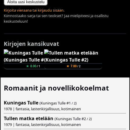
Aloita uusi keskustelu
Kirjoita vieraana tai kirjaudu sisään.
Kiinnostaako sarja tai sen teokset? Jaa mielipiteesi ja osallistu
keskusteluun!
Kirjojen kansikuvat
★ 8.00
★ 7.00
/ 1
/ 2
Romaanit ja novellikokoelmat
Kuningas Tulle
(Kuningas Tulle #
1
)
/ 2
1978 | fantasia, lastenkirjallisuus, kotimainen
Tullen matka etelään
(Kuningas Tulle #
2
)
/ 2
1979 | fantasia, lastenkirjallisuus, kotimainen