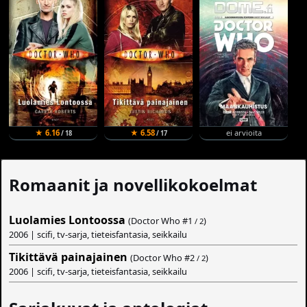
★ 6.16
★ 6.58
ei arvioita
/ 18
/ 17
Romaanit ja novellikokoelmat
Luolamies Lontoossa
(Doctor Who #
1
)
/ 2
2006 | scifi, tv-sarja, tieteisfantasia, seikkailu
Tikittävä painajainen
(Doctor Who #
2
)
/ 2
2006 | scifi, tv-sarja, tieteisfantasia, seikkailu