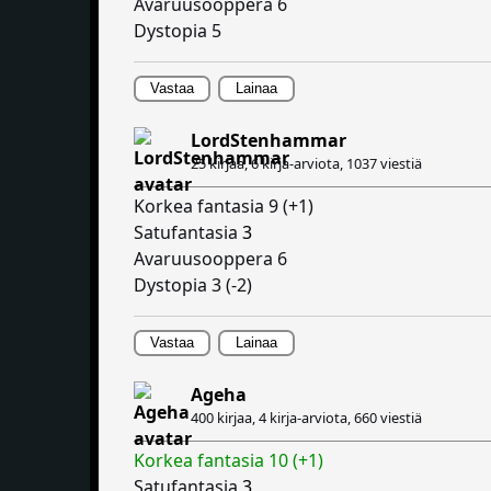
Avaruusooppera 6
Dystopia 5
Vastaa
Lainaa
LordStenhammar
25 kirjaa, 6 kirja-arviota,
1037 viestiä
Korkea fantasia 9 (+1)
Satufantasia
3
Avaruusooppera 6
Dystopia 3 (-2)
Vastaa
Lainaa
Ageha
400 kirjaa, 4 kirja-arviota,
660 viestiä
Korkea fantasia 10 (+1)
Satufantasia
3