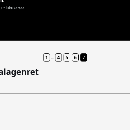
it
7,1 t lukukertaa
1
...
4
5
6
7
-alagenret