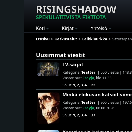
RISINGSHADOW
SPEKULATIIVISTA FIKTIOTA
Koti
Kirjat
Yhteisö
Etusivu
Keskustelut
Leikkinurkka
Satuta/par
Uusimmat viestit
TV-sarjat
Kategoria:
Teatteri
| 550 viestiä | 148,8
Vastannut:
Freyja
, klo 11:33
Sivut:
1
,
2
,
3
,
4
...
22
Minkä elokuvan katsoit viim
Kategoria:
Teatteri
| 905 viestiä | 197,6
Vastannut:
Freyja
, 08.08.2026
Sivut:
1
,
2
,
3
,
4
...
37