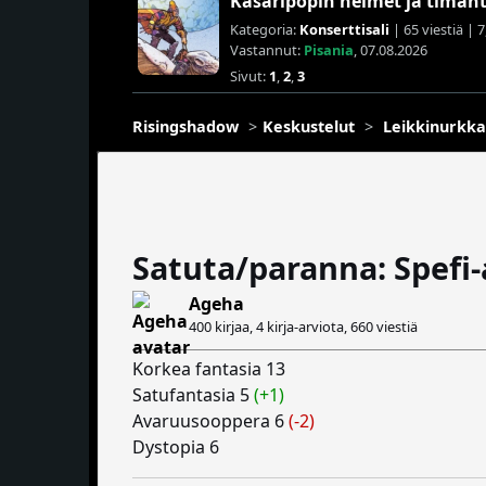
Kasaripopin helmet ja timant
Kategoria:
Konserttisali
| 65 viestiä | 
Vastannut:
Pisania
, 07.08.2026
Sivut:
1
,
2
,
3
Risingshadow
Keskustelut
Leikkinurkka
Satuta/paranna: Spefi
Ageha
400 kirjaa, 4 kirja-arviota,
660 viestiä
Korkea fantasia 13
Satufantasia 5
(+1)
Avaruusooppera 6
(-2)
Dystopia 6