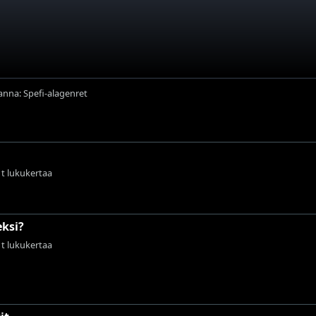
anna: Spefi-alagenret
 t lukukertaa
eksi?
 t lukukertaa