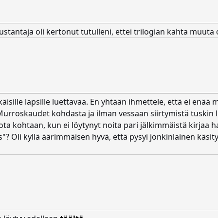
antaja oli kertonut tutulleni, ettei trilogian kahta muuta
käisille lapsille luettavaa. En yhtään ihmettele, että ei enää
Murroskaudet kohdasta ja ilman vessaan siirtymistä tuskin l
ota kohtaan, kun ei löytynyt noita pari jälkimmäistä kirjaa
tys"? Oli kyllä äärimmäisen hyvä, että pysyi jonkinlainen käsi