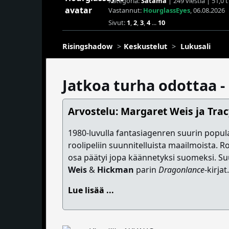
Kategoria:
Satama
| 249 viestiä | 51,0 
Vastannut:
HourglassEyes
, 06.08.2026
Sivut:
1
,
2
,
3
,
4
...
10
Risingshadow
Keskustelut
Lukusali
Jatkoa turha odottaa 
Arvostelu: Margaret Weis ja Tra
1980-luvulla fantasiagenren suurin popular
roolipeliin suunnitelluista maailmoista. Ro
osa päätyi jopa käännetyksi suomeksi. Su
Weis
&
Hickman
parin
Dragonlance
-kirjat
Lue lisää ...