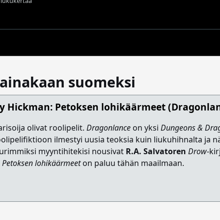
t lukukertaa
- ainakaan suomeksi
cy Hickman: Petoksen lohikäärmeet (Dragonlan
isoija olivat roolipelit.
Dragonlance
on yksi
Dungeons & Dra
olipelifiktioon ilmestyi uusia teoksia kuin liukuhihnalta ja n
urimmiksi myyntihitekisi nousivat
R.A. Salvatoren
Drow
-kir
.
Petoksen lohikäärmeet
on paluu tähän maailmaan.