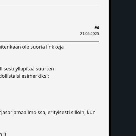
#6
21.05.2025
kuitenkaan ole suoria linkkejä
lisesti ylläpitää suurten
llistaisi esimerkiksi:
asarjamaailmoissa, erityisesti silloin, kun
 :)