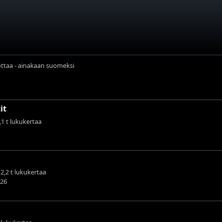
ottaa - ainakaan suomeksi
it
7,1 t lukukertaa
12,2 t lukukertaa
026