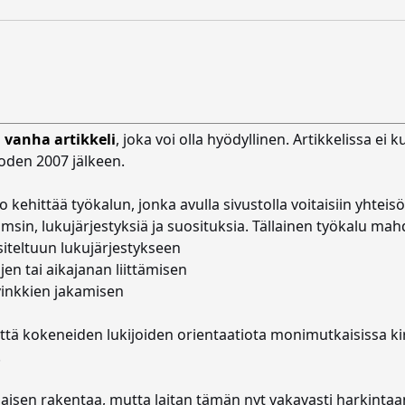
i
vanha artikkeli
, joka voi olla hyödyllinen. Artikkelissa ei 
vuoden 2007 jälkeen.
ehittää työkalun, jonka avulla sivustolla voitaisiin yhteisöl
sin, lukujärjestyksiä ja suosituksia. Tällainen työkalu mahdo
siteltuun lukujärjestykseen
jen tai aikajanan liittämisen
vinkkien jakamisen
ttä kokeneiden lukijoiden orientaatiota monimutkaisissa kirj
.
llaisen rakentaa, mutta laitan tämän nyt vakavasti harkintaan