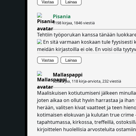
Vastaa
Lainaa
Pisania
1198 kirjaa,
1846 viestiä
Tehtiin työporukan kanssa tänään luokkaretk
En sitä varmaan koskaan tule fyysisesti k
meidän kirjastoilla ei ole. En voisi olla tyyt
Vastaa
Lainaa
Mallaspappi
120 kirjaa, 118 kirja-arviota,
232 viestiä
Maaliskuisen kotiutumiseni jälkeen minulla 
joten aikaa on ollut hyvin harrastaa ja ihan 
herään, valitsen kivat vaatteet ja teen hie
kotimaisen elokuvan ja kulutan true crime
tapahtumassa, kirkossa, treffeillä, ostoksil
kirjoittelen huolellisia arvosteluita ostamiin