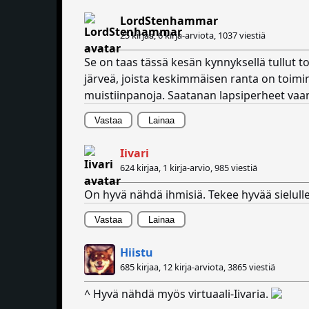
LordStenhammar
25 kirjaa, 6 kirja-arviota,
1037 viestiä
Se on taas tässä kesän kynnyksellä tullut t
järveä, joista keskimmäisen ranta on toiminu
muistiinpanoja. Saatanan lapsiperheet vaan
Vastaa
Lainaa
Iivari
624 kirjaa, 1 kirja-arvio,
985 viestiä
On hyvä nähdä ihmisiä. Tekee hyvää sielulle
Vastaa
Lainaa
Hiistu
685 kirjaa, 12 kirja-arviota,
3865 viestiä
^ Hyvä nähdä myös virtuaali-Iivaria.