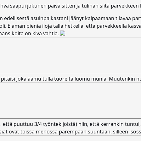
 saapui jokunen päivä sitten ja tulihan siitä parvekkeen 
en edellisestä asuinpaikastani jäänyt kaipaamaan tilavaa pa
oli. Elämän pieniä iloja tällä hetkellä, että parvekkeella ka
mansikoita on kiva vahtia.
t pitäisi joka aamu tulla tuoreita luomu munia. Muutenkin
ttä puuttuu 3/4 työntekijöistä) niin, että kerrankin tuntui, e
 asiat ovat töissä menossa parempaan suuntaan, silleen isoss