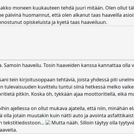
 pakko moneen kuukauteen tehdä juuri mitään. Olen ollut täl
 päivinä huomannut, että olen alkanut taas haaveilla asiois
nnostunut opiskeluista ja kyetä taas haaveiluun.
ta. Samoin haaveilu. Tosin haaveiden kanssa kannattaa olla 
i tein kirjoitusoppaan tehtäviä, joista yhdessä piti unelmo
tulevaisuuden kuvittelu tuntui siinä hetkessä melko vaikealt
ritietä pitkin. Koska öh, tykkään ajaa moottoritiellä, eikä
in ajellessa on ollut mukava ajatella, että niin, minähän elä
olla jotain muutakin kuin nätti auto ja avointa asfalttikaista
 tekstitiedostoon...
Mutta nääh. Silloin täytyy olla tyytyvä
aaveita.