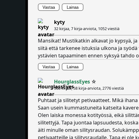
Vastaa
Lainaa
kyty
32 kirjaa, 7 kirja-arviota,
1052 viestiä
Mansikat! Mustikatkin alkavat jo kypsyä, ja
siitä että tarkenee istuksia ulkona ja syödä 
ystävien tapaaminen ennen syksyä tahdo oik
Vastaa
Lainaa
HourglassEyes
☆
508 kirjaa, 58 kirja-arviota,
2776 viestiä
Puhtaat ja silitetyt petivaatteet. Mikä ihana
Saan usein kummastuneita katseita kavereilta
Olen laiska monessa kotityössä, eikä silit
silitettyjä. Tapa juontaa lapsuudesta, koska 
äiti minulle oman silitysraudan. Solukämpp
petivaatteille ja silitysraudalle. Tapa ei ol