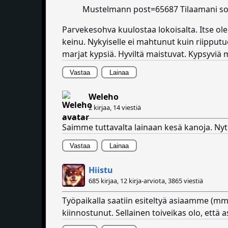
Mustelmann post=65687 Tilaamani sohva
Parvekesohva kuulostaa lokoisalta. Itse ol
keinu. Nykyiselle ei mahtunut kuin riipputu
marjat kypsiä. Hyviltä maistuvat. Kypsyviä 
Vastaa
Lainaa
Weleho
2 kirjaa,
14 viestiä
Saimme tuttavalta lainaan kesä kanoja. Ny
Vastaa
Lainaa
Hiistu
685 kirjaa, 12 kirja-arviota,
3865 viestiä
Työpaikalla saatiin esiteltyä asiaamme (mm. e
kiinnostunut. Sellainen toiveikas olo, että