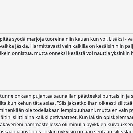
 pitää syödä marjoja tuoreina niin kauan kun voi. Lisäksi - v
vaikka jäskiä. Harmittavasti vain kaikilla on kesäisin niin pa
ein onnistua, mutta onneksi kesästä voi nauttia yksinkin h
 tunne onkaan pujahtaa saunaillan päätteeksi puhtaisiin ja sil
,kun kehun tätä asiaa. "Siis jaksatko ihan oikeasti silittää
täminenkään ole todellakaan lempipuuhaani, mutta en vain pys
äitini silitti aina kaikki petivaatteet. Kun läksin opiskelema
äkaverieni hämmästellessä oli minulla pyykkien kuivauksen 
e koskaan jäänyt pois, joskin nykyisin omaan sentään silitysla