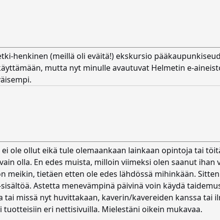
i-henkinen (meillä oli eväitä!) ekskursio pääkaupunkiseudull
äyttämään, mutta nyt minulle avautuvat Helmetin e-aineistot. 
yväisempi.
ei ole ollut eikä tule olemaankaan lainkaan opintoja tai töi
vain olla. En edes muista, milloin viimeksi olen saanut ihan va
non meikin, tietäen etten ole edes lähdössä mihinkään. Sitte
 -sisältöä. Astetta menevämpinä päivinä voin käydä taidemu
la tai missä nyt huvittakaan, kaverin/kavereiden kanssa tai il
i tuotteisiin eri nettisivuilla. Mielestäni oikein mukavaa.