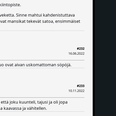
kiintopiste.
rveketta. Sinne mahtui kahdenistuttava
svavat mansikat tekevät satoa, ensimmäiset
#232
16.06.2022
 nuo ovat aivan uskomattoman söpöjä.
#233
10.11.2022
ttä joku kuunteli, tajusi ja oli jopa
a kaavassa ja vähitellen.