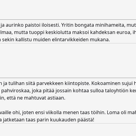
 ja aurinko paistoi iloisesti. Yritin bongata minihameita, mu
elmaa, mutta tuoppi keskiolutta maksoi kahdeksan euroa, i
n sekin kallistu muiden elintarvikkeiden mukana.
ja tulihan siitä parvekkeen kiintopiste. Kokoaminen sujui hel
 pahviroskaa, joka pitää jossain kohtaa sulloa taloyhtiön ker
hin, että ne mahtuvat astiaan.
le ohi, joten ensi viikolla menen taas töihin. Loma oli maht
 ja jatketaan taas parin kuukauden päästä!