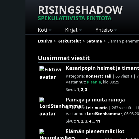
RISINGSHADOW
SPEKULATIIVISTA FIKTIOTA
Koti
Kirjat
Yhteisö
Etusivu
Keskustelut
Satama
Elämän pienemmä
Uusimmat viestit
Kasaripopin helmet ja timant
Kategoria:
Konserttisali
| 65 viestiä | 
Vastannut:
Pisania
, klo 08:25
Sivut:
1
,
2
,
3
Painaja ja muita runoja
Kategoria:
Leirinuotio
| 263 viestiä | 1
Vastannut:
LordStenhammar
, 06.08.2
Sivut:
1
,
2
,
3
,
4
...
11
Elämän pienemmät ilot