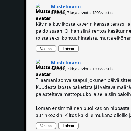
Mustelmann
64 kirjaa, 7 kirja-arviota,
1303 viestiä
Kävin alkuviikosta kaverin kanssa terassilla
paidoissaan. Olihan siinä rentoa kesätunn
toistaiseksi kohtuuhintaista, mutta eiköhä
Vastaa
Lainaa
Mustelmann
64 kirjaa, 7 kirja-arviota,
1303 viestiä
Tilaamani sohva saapui jokunen päivä sitten 
Kuudesta isosta paketista jäi valtava määrä
palasteltava mattopuukolla sellaisiin paloi
Loman ensimmäinen puolikas on hippasta vail
aurinkoakin. Kiitos kaikille mukana olleille
Vastaa
Lainaa