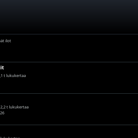
t ilot
it
7,1 t lukukertaa
12,2 t lukukertaa
026