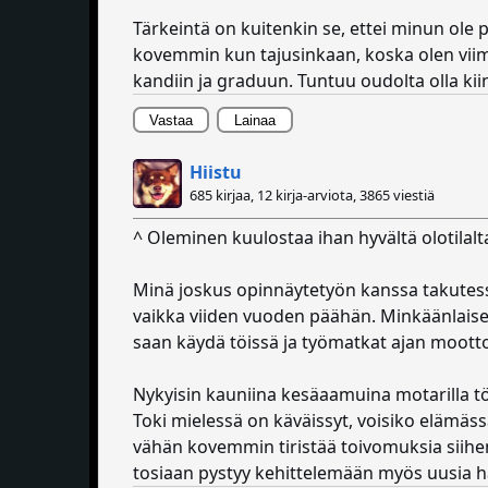
Tärkeintä on kuitenkin se, ettei minun ole
kovemmin kun tajusinkaan, koska olen viime
kandiin ja graduun. Tuntuu oudolta olla kii
Vastaa
Lainaa
Hiistu
685 kirjaa, 12 kirja-arviota,
3865 viestiä
^ Oleminen kuulostaa ihan hyvältä olotilal
Minä joskus opinnäytetyön kanssa takutessan
vaikka viiden vuoden päähän. Minkäänlaisen 
saan käydä töissä ja työmatkat ajan mootto
Nykyisin kauniina kesäaamuina motarilla töih
Toki mielessä on käväissyt, voisiko elämässä 
vähän kovemmin tiristää toivomuksia siihen
tosiaan pystyy kehittelemään myös uusia h