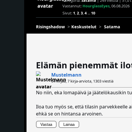
Kategoria:
Satama
| 249 viestiä | 51,0 
Vastannut:
HourglassEyes
, 06.08.2026
Sivut:
1
,
2
,
3
,
4
...
10
Risingshadow
Keskustelut
Satama
Elämän pienemmät ilo
Mustelmann
64 kirjaa, 7 kirja-arviota,
1303 viestiä
No niin, eka lomapäivä ja jäätelökausikin tu
Iloa tuo myös se, että tilasin parvekkeelle
ehkä se on hintansa arvoinen.
Vastaa
Lainaa