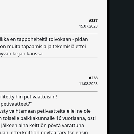
#237
15.07.2023
aikka en tappohelteitä toivokaan - pidän
ljon muita tapaamisia ja tekemisiä ettei
yvän kirjan kanssa.
#238
11.08.2023
itettyihin petivaatteisiin!
 petivaatteet?"
ty vaihtamaan petivaatteita ellei ne ole
an toiselle paikkakunnalle 16 vuotiaana, osti
jälkeen aina keittiön pöytä varattuna
udan, ettei keittiön pöytää tarvitse ensin