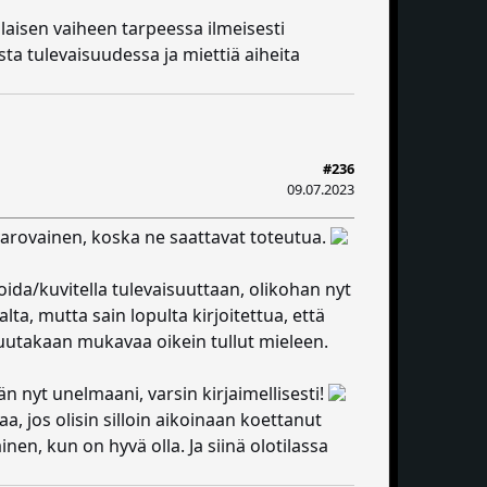
laisen vaiheen tarpeessa ilmeisesti
ta tulevaisuudessa ja miettiä aiheita
#236
09.07.2023
varovainen, koska ne saattavat toteutua.
ida/kuvitella tulevaisuuttaan, olikohan nyt
a, mutta sain lopulta kirjoitettua, että
 muutakaan mukavaa oikein tullut mieleen.
n nyt unelmaani, varsin kirjaimellisesti!
a, jos olisin silloin aikoinaan koettanut
inen, kun on hyvä olla. Ja siinä olotilassa