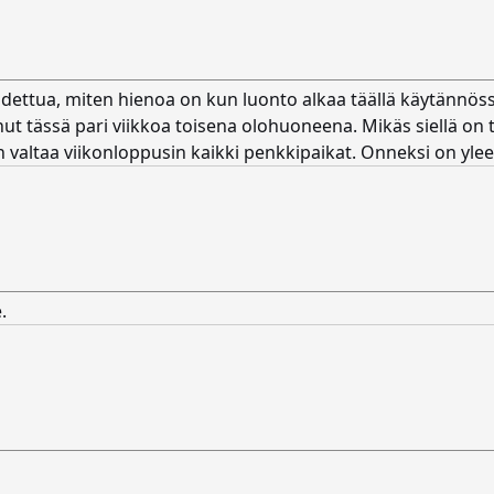
odettua, miten hienoa on kun luonto alkaa täällä käytännöss
t tässä pari viikkoa toisena olohuoneena. Mikäs siellä on ts
 valtaa viikonloppusin kaikki penkkipaikat. Onneksi on yl
.