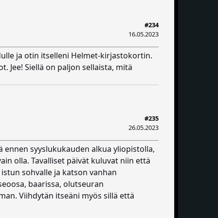
#234
16.05.2023
e ja otin itselleni Helmet-kirjastokortin.
Jee! Siellä on paljon sellaista, mitä
#235
26.05.2023
tä ennen syyslukukauden alkua yliopistolla,
in olla. Tavalliset päivät kuluvat niin että
n istun sohvalle ja katson vanhan
seoosa, baarissa, olutseuran
man. Viihdytän itseäni myös sillä että