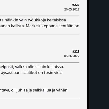
#227
26.05.2022
tta näinkin vain työukkoja keltaisissa
hanan kallista. Markettikeppana sentään on
#228
05.06.2022
posti, vaikka olin silloin kaljoissa.
äysastiaan. Laatikot on tosin vielä
ava, oli juhlaa ja seikkailua ja vähän