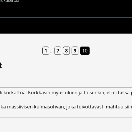
t lukukertaa
1
...
7
8
9
10
t
li korkattua. Korkkasin myös oluen ja toisenkin, eli ei tässä
 aika massiivisen kulmasohvan, joka toivottavasti mahtuu sii