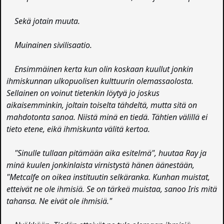
Sekä jotain muuta.
Muinainen sivilisaatio.
Ensimmäinen kerta kun olin koskaan kuullut jonkin
ihmiskunnan ulkopuolisen kulttuurin olemassaolosta.
Sellainen on voinut tietenkin löytyä jo joskus
aikaisemminkin, joltain toiselta tähdeltä, mutta sitä on
mahdotonta sanoa. Niistä minä en tiedä. Tähtien välillä ei
tieto etene, eikä ihmiskunta välitä kertoa.
"Sinulle tullaan pitämään aika esitelmä", huutaa Ray ja
minä kuulen jonkinlaista virnistystä hänen äänestään,
"Metcalfe on oikea instituutin selkäranka. Kunhan muistat,
etteivät ne ole ihmisiä. Se on tärkeä muistaa, sanoo Iris mitä
tahansa. Ne eivät ole ihmisiä."