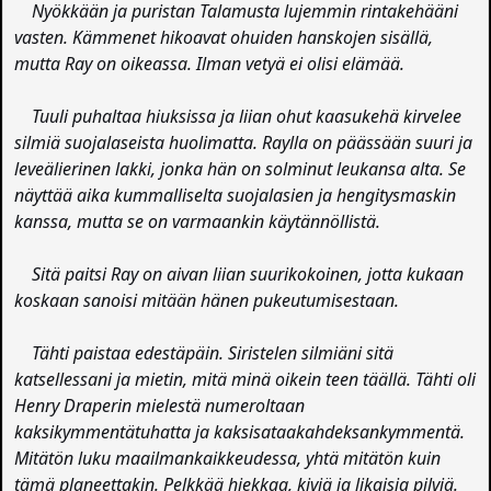
Nyökkään ja puristan Talamusta lujemmin rintakehääni
vasten. Kämmenet hikoavat ohuiden hanskojen sisällä,
mutta Ray on oikeassa. Ilman vetyä ei olisi elämää.
Tuuli puhaltaa hiuksissa ja liian ohut kaasukehä kirvelee
silmiä suojalaseista huolimatta. Raylla on päässään suuri ja
leveälierinen lakki, jonka hän on solminut leukansa alta. Se
näyttää aika kummalliselta suojalasien ja hengitysmaskin
kanssa, mutta se on varmaankin käytännöllistä.
Sitä paitsi Ray on aivan liian suurikokoinen, jotta kukaan
koskaan sanoisi mitään hänen pukeutumisestaan.
Tähti paistaa edestäpäin. Siristelen silmiäni sitä
katsellessani ja mietin, mitä minä oikein teen täällä. Tähti oli
Henry Draperin mielestä numeroltaan
kaksikymmentätuhatta ja kaksisataakahdeksankymmentä.
Mitätön luku maailmankaikkeudessa, yhtä mitätön kuin
tämä planeettakin. Pelkkää hiekkaa, kiviä ja likaisia pilviä.