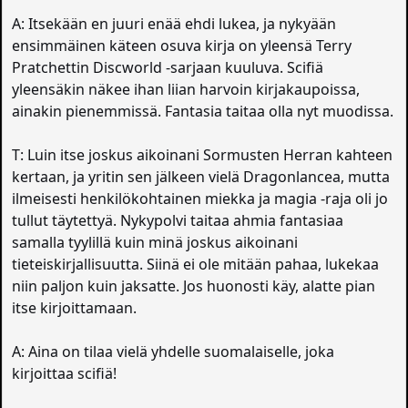
A: Itsekään en juuri enää ehdi lukea, ja nykyään
ensimmäinen käteen osuva kirja on yleensä Terry
Pratchettin Discworld -sarjaan kuuluva. Scifiä
yleensäkin näkee ihan liian harvoin kirjakaupoissa,
ainakin pienemmissä. Fantasia taitaa olla nyt muodissa.
T: Luin itse joskus aikoinani Sormusten Herran kahteen
kertaan, ja yritin sen jälkeen vielä Dragonlancea, mutta
ilmeisesti henkilökohtainen miekka ja magia -raja oli jo
tullut täytettyä. Nykypolvi taitaa ahmia fantasiaa
samalla tyylillä kuin minä joskus aikoinani
tieteiskirjallisuutta. Siinä ei ole mitään pahaa, lukekaa
niin paljon kuin jaksatte. Jos huonosti käy, alatte pian
itse kirjoittamaan.
A: Aina on tilaa vielä yhdelle suomalaiselle, joka
kirjoittaa scifiä!