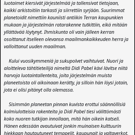
luotaimet kiersivät järjestelmää ja tallensivat tietojaan,
kaikki arkistoitiin tarkasti ja siirrettiin syrjään. Suurimmat
planetoidit nimettiin kauniisti antiikin Terran kaupunkien
mukaan ja järjestelmän ratarakenne tutkittiin, eikä mitään
yllättävää löytynyt. Ihmiskunta oli vain jälleen kerran
osoittanut itselleen olevansa maailmankaikkeuden herra ja
valloittanut uuden maailman.
Kului vuosikymmeniä ja sukupolvet vaihtuivat. Nuori ja
aloitteleva tähtitieteilijä nimeltä Didi Pabel kävi lävitse niitä
harvoja luotaintallenteita, joita järjestelmän muista
planeetoista oli aikoinaan kerätty, ja silloin hän löysi jotain,
jota ei olisi pitänyt olla olemassa.
Sisimmän planeetan pinnan kuvista erottui säännöllisiä
kolmiulotteisia rakenteita ja Didi Pabel tiesi välittömästi
koko nuoren tutkijan innollaan, mitä hän oikein katseli.
Hänen edessään avautuivat jonkin muinaisen kulttuurin
hiekkaan hautautuneet temppelit, kaupungit ja valtaverkot,