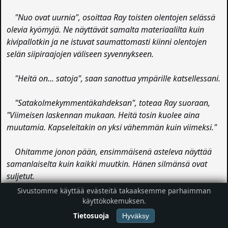
"Nuo ovat uurnia", osoittaa Ray toisten olentojen selässä
olevia kyömyjä. Ne näyttävät samalta materiaalilta kuin
kivipallotkin ja ne istuvat saumattomasti kiinni olentojen
selän siipiraajojen väliseen syvennykseen.
"Heitä on... satoja", saan sanottua ympärille katsellessani.
"Satakolmekymmentäkahdeksan", toteaa Ray suoraan,
"Viimeisen laskennan mukaan. Heitä tosin kuolee aina
muutamia. Kapseleitakin on yksi vähemmän kuin viimeksi."
Ohitamme jonon pään, ensimmäisenä asteleva näyttää
samanlaiselta kuin kaikki muutkin. Hänen silmänsä ovat
suljetut.
Sivustomme käyttää evästeitä takaaksemme parhaimman
"Lähdetään", Ray toteaa ja lisää nopeutta, "Näitä ehtii
käyttökokemuksen.
nähdä vielä aivan tarpeeksi."
Tietosuoja
Hyväksy