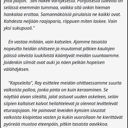
yhtä paljon. "Sen näkee värityksestä. Pohjoisesta tulevilla on
selässä enemmän tummaa, vaikka sitä onkin hieman
hankalaa erottaa. Samannäköisiä pirulaisia ne kaikki ovat.
Kahdesta neljään raajaparia, riippuen miten laskee. Vain
yksi sukupuoli."
En vastaa mitään, vain katselen. Ajamme tasaista
nopeutta heidän ohitseen ja muutamat pitkien kaulojen
päissä olevista luukilvistä kääntyvät meidän suuntaamme.
Joidenkin silmät ovat auki ja näen pelkän hopeisen
välähdyksen.
"Kapseleita", Ray esittelee meidän ohittaessamme suurta
valkoista palloa, jonka pinta on kuin keraaminen. Se
näyttää aivan sileältä, jalat astuvat uuden askeleen, selän
siipien kaltaiset kalvot heilahtelevat ja olennot levittelevät
eturaajojaan. He painavat leveiden kynsien sivustat
valkoista kivipintaa vasten ja kukin vuorollaan he kierittävät
pyöreää muotoa eteenpäin, pitkin tasaista aavikkoa.