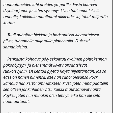
hautautuneiden lohkareiden ympärille. Ensin kaareva
dyyniharjanne ja sitten syvennys kiven tuulenpuoleiselle
reunalle, kaikkialla maailmankaikkeudessa, tuhat miljardia
kertaa.
Tuuli puhaltaa hiekkaa ja horisontissa kiemurtelevat
pilvet, tuhannella miljardilla planeetalla. Ikuisesti
samanlaisina.
Renkaista kohoava pöly sekoittuu avoimen polttokennon
pakohöyryyn, ja pienemmät kivet napsahtelevat
runkolevyihin. En kehtaa pyytää Rayta hiljentämään. Jos se
edes on hänen nimensä, itse hän sanoi olevansa Rock.
Samalla hän kertoi ammatikseen kivet, joten minä päättelin
sen olleen jonkinlainen vitsi. Kaikki muut sanovat häntä
Rayksi, joten niin minäkin olen tehnyt, eikä hän ole siitä
huomauttanut.