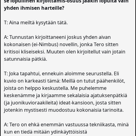
se lopullinen kirjoittamis-osuus jääkin lopulta vain
yhden ihmisen harteille?
T: Aina meiltä kysytään tätä.
A: Tunnustan kirjoittaneeni joskus yhden aivan
kokonaisen (ei-Nimbus) novellin, jonka Tero sitten
kritisoi kliseiseksi. Muuten olen kirjoitellut vain jotain
satunnaisia pätkiä.
T: Joka tapahtui, ennekuin aloimme seurustella. Eli
kuvio on karkeasti tämä: Meillä on tutut päähenkilöt,
joista on helppo keskustella. Me puhelemme
keskenämme ja kirjaamme sekalaisia ajatuksenpätkiä
(ja juonikuvioraakileita) ideat-kansioon, josta sitten
jotenkin mystisesti muodostuu kokonaisia tarinoita.
A: Tero on ehkä enemmän vastuussa tekniikasta, minä
kun en tiedä mitään ydinkäyttöisistä