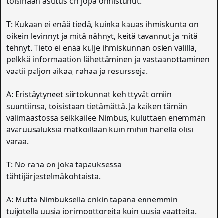
toisinaan asutus on jopa onnistunut.
T: Kukaan ei enää tiedä, kuinka kauas ihmiskunta on
oikein levinnyt ja mitä nähnyt, keitä tavannut ja mitä
tehnyt. Tieto ei enää kulje ihmiskunnan osien välillä,
pelkkä informaation lähettäminen ja vastaanottaminen
vaatii paljon aikaa, rahaa ja resursseja.
A: Eristäytyneet siirtokunnat kehittyvät omiin
suuntiinsa, toisistaan tietämättä. Ja kaiken tämän
välimaastossa seikkailee Nimbus, kuluttaen enemmän
avaruusaluksia matkoillaan kuin mihin hänellä olisi
varaa.
T: No raha on joka tapauksessa
tähtijärjestelmäkohtaista.
A: Mutta Nimbuksella onkin tapana ennemmin
tuijotella uusia ionimoottoreita kuin uusia vaatteita.