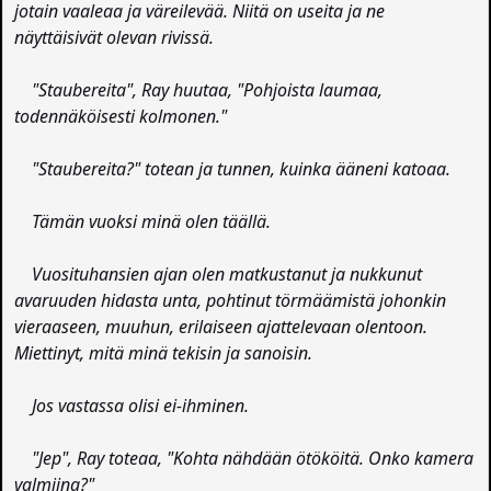
jotain vaaleaa ja väreilevää. Niitä on useita ja ne
näyttäisivät olevan rivissä.
"Staubereita", Ray huutaa, "Pohjoista laumaa,
todennäköisesti kolmonen."
"Staubereita?" totean ja tunnen, kuinka ääneni katoaa.
Tämän vuoksi minä olen täällä.
Vuosituhansien ajan olen matkustanut ja nukkunut
avaruuden hidasta unta, pohtinut törmäämistä johonkin
vieraaseen, muuhun, erilaiseen ajattelevaan olentoon.
Miettinyt, mitä minä tekisin ja sanoisin.
Jos vastassa olisi ei-ihminen.
"Jep", Ray toteaa, "Kohta nähdään ötököitä. Onko kamera
valmiina?"