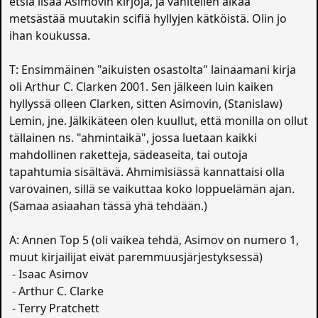
etsiä lisää Asimovin kirjoja, ja vähitellen alkaa
metsästää muutakin scifiä hyllyjen kätköistä. Olin jo
ihan koukussa.
T: Ensimmäinen "aikuisten osastolta" lainaamani kirja
oli Arthur C. Clarken 2001. Sen jälkeen luin kaiken
hyllyssä olleen Clarken, sitten Asimovin, (Stanislaw)
Lemin, jne. Jälkikäteen olen kuullut, että monilla on ollut
tällainen ns. "ahmintaikä", jossa luetaan kaikki
mahdollinen raketteja, sädeaseita, tai outoja
tapahtumia sisältävä. Ahmimisiässä kannattaisi olla
varovainen, sillä se vaikuttaa koko loppuelämän ajan.
(Samaa asiaahan tässä yhä tehdään.)
A: Annen Top 5 (oli vaikea tehdä, Asimov on numero 1,
muut kirjailijat eivät paremmuusjärjestyksessä)
- Isaac Asimov
- Arthur C. Clarke
- Terry Pratchett