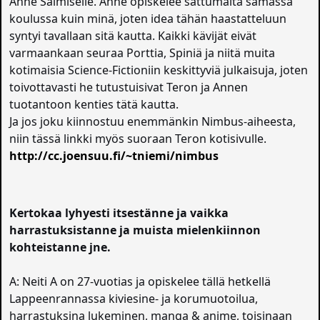
Anne Salmiselle. Anne opiskelee sattumalta samassa
koulussa kuin minä, joten idea tähän haastatteluun
syntyi tavallaan sitä kautta. Kaikki kävijät eivät
varmaankaan seuraa Porttia, Spiniä ja niitä muita
kotimaisia Science-Fictioniin keskittyviä julkaisuja, joten
toivottavasti he tutustuisivat Teron ja Annen
tuotantoon kenties tätä kautta.
Ja jos joku kiinnostuu enemmänkin Nimbus-aiheesta,
niin tässä linkki myös suoraan Teron kotisivulle.
http://cc.joensuu.fi/~tniemi/nimbus
Kertokaa lyhyesti itsestänne ja vaikka
harrastuksistanne ja muista mielenkiinnon
kohteistanne jne.
A: Neiti A on 27-vuotias ja opiskelee tällä hetkellä
Lappeenrannassa kiviesine- ja korumuotoilua,
harrastuksina lukeminen, manga & anime, toisinaan