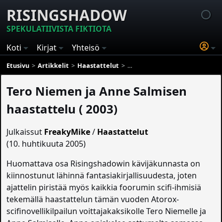
RISINGSHADOW
SPEKULATIIVISTA FIKTIOTA
Koti
Kirjat
Yhteisö
Etusivu
Artikkelit
Haastattelut
Tero Niemen ja Anne Salmisen ha
Tero Niemen ja Anne Salmisen
haastattelu ( 2003)
Julkaissut
FreakyMike
/
Haastattelut
(10. huhtikuuta 2005)
Huomattava osa Risingshadowin kävijäkunnasta on
kiinnostunut lähinnä fantasiakirjallisuudesta, joten
ajattelin piristää myös kaikkia foorumin scifi-ihmisiä
tekemällä haastattelun tämän vuoden Atorox-
scifinovellikilpailun voittajakaksikolle Tero Niemelle ja