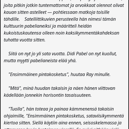
joita pitkin jotkin tuntemattomat ja arvokkaat olennot olivat
kauan sitten astelleet — pohtiessaan matkoja toisille
tähdille. Satelliittikuvien perusteella hän nimesi tämän
kulttuurin pabelianeiksi ja määritteli heidän
kukoistuskautensa olleen noin kaksikymmentäkahdeksan
tuhatta vuotta sitten.
Siitä on nyt jo yli sata vuotta. Didi Pabel on nyt kuollut,
mutta myytti pabelianeista elää yhä.
"Ensimmäinen pintakosketus", huutaa Ray minulle.
"Mitä", minä huudan takaisin ja näen hänen viittovan
kädellään jonnekin horisontin tasaisuuteen.
"Tuolla", hän toteaa ja painaa kämmenensä takaisin
ohjaimille, "Ensimmäinen pintakosketus, sataviisikymmentä
kiertoa sitten. Siellä käytiin aina ennen, seisoskelemassa ja