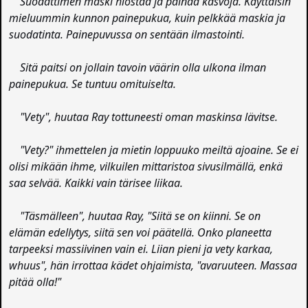
Suodattimen maski hiostaa ja painaa kasvoja. Käyttäisin
mieluummin kunnon painepukua, kuin pelkkää maskia ja
suodatinta. Painepuvussa on sentään ilmastointi.
Sitä paitsi on jollain tavoin väärin olla ulkona ilman
painepukua. Se tuntuu omituiselta.
"Vety", huutaa Ray tottuneesti oman maskinsa lävitse.
"Vety?" ihmettelen ja mietin loppuuko meiltä ajoaine. Se ei
olisi mikään ihme, vilkuilen mittaristoa sivusilmällä, enkä
saa selvää. Kaikki vain tärisee liikaa.
"Täsmälleen", huutaa Ray, "Siitä se on kiinni. Se on
elämän edellytys, siitä sen voi päätellä. Onko planeetta
tarpeeksi massiivinen vain ei. Liian pieni ja vety karkaa,
whuus", hän irrottaa kädet ohjaimista, "avaruuteen. Massaa
pitää olla!"