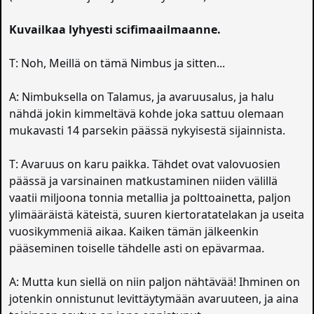
Kuvailkaa lyhyesti scifimaailmaanne.
T: Noh, Meillä on tämä Nimbus ja sitten...
A: Nimbuksella on Talamus, ja avaruusalus, ja halu
nähdä jokin kimmeltävä kohde joka sattuu olemaan
mukavasti 14 parsekin päässä nykyisestä sijainnista.
T: Avaruus on karu paikka. Tähdet ovat valovuosien
päässä ja varsinainen matkustaminen niiden välillä
vaatii miljoona tonnia metallia ja polttoainetta, paljon
ylimääräistä käteistä, suuren kiertoratatelakan ja useita
vuosikymmeniä aikaa. Kaiken tämän jälkeenkin
pääseminen toiselle tähdelle asti on epävarmaa.
A: Mutta kun siellä on niin paljon nähtävää! Ihminen on
jotenkin onnistunut levittäytymään avaruuteen, ja aina