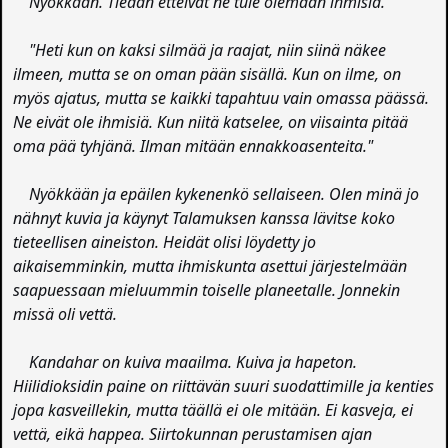
Nyökkään. Tiedän etteivät ne tule olemaan ihmisiä.
"Heti kun on kaksi silmää ja raajat, niin siinä näkee
ilmeen, mutta se on oman pään sisällä. Kun on ilme, on
myös ajatus, mutta se kaikki tapahtuu vain omassa päässä.
Ne eivät ole ihmisiä. Kun niitä katselee, on viisainta pitää
oma pää tyhjänä. Ilman mitään ennakkoasenteita."
Nyökkään ja epäilen kykenenkö sellaiseen. Olen minä jo
nähnyt kuvia ja käynyt Talamuksen kanssa lävitse koko
tieteellisen aineiston. Heidät olisi löydetty jo
aikaisemminkin, mutta ihmiskunta asettui järjestelmään
saapuessaan mieluummin toiselle planeetalle. Jonnekin
missä oli vettä.
Kandahar on kuiva maailma. Kuiva ja hapeton.
Hiilidioksidin paine on riittävän suuri suodattimille ja kenties
jopa kasveillekin, mutta täällä ei ole mitään. Ei kasveja, ei
vettä, eikä happea. Siirtokunnan perustamisen ajan