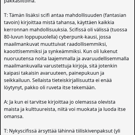
pakkasiltoina.
T: Tämän lisäksi scifi antaa mahdollisuuden (fantasian
tavoin) kirjoittaa mistä tahansa, käyttäen kaikkia
kerronnan mahdollisuuksia. Scifissä oli välissä (tuossa
80-luvun loppupuolella) cyberpunk-kausi, jossa
maailmankuvat muuttuivat raadollisemmiksi,
kaoottisemmiksi ja synkeämmiksi. Kun oli lukenut
nuoruutensa noita laajemmalla ja avaruudellisemmalla
maailmankuvalla varustettuja kirjoja, sitä jotenkin
kaipasi takaisin avaruuteen, painepukuun ja
seikkailuun. Sellaista tieteiskirjallisuutta ei enää
löytynyt, pakko oli ruveta itse tekemään.
A: Ja kun ei tarvitse kirjoittaa jo olemassa olevista
maista ja kulttuureista, niitä voi muokata ja luoda itse
omansa.
T: Nykyscifissä ärsyttää lähinnä tiiliskivenpaksut (yli