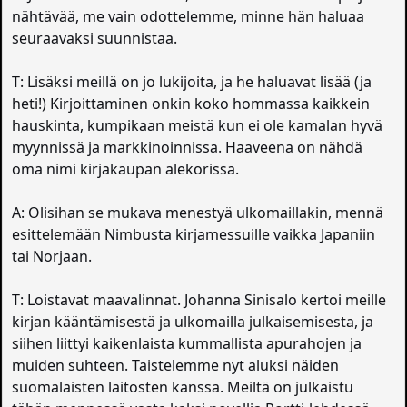
nähtävää, me vain odottelemme, minne hän haluaa
seuraavaksi suunnistaa.
T: Lisäksi meillä on jo lukijoita, ja he haluavat lisää (ja
heti!) Kirjoittaminen onkin koko hommassa kaikkein
hauskinta, kumpikaan meistä kun ei ole kamalan hyvä
myynnissä ja markkinoinnissa. Haaveena on nähdä
oma nimi kirjakaupan alekorissa.
A: Olisihan se mukava menestyä ulkomaillakin, mennä
esittelemään Nimbusta kirjamessuille vaikka Japaniin
tai Norjaan.
T: Loistavat maavalinnat. Johanna Sinisalo kertoi meille
kirjan kääntämisestä ja ulkomailla julkaisemisesta, ja
siihen liittyi kaikenlaista kummallista apurahojen ja
muiden suhteen. Taistelemme nyt aluksi näiden
suomalaisten laitosten kanssa. Meiltä on julkaistu