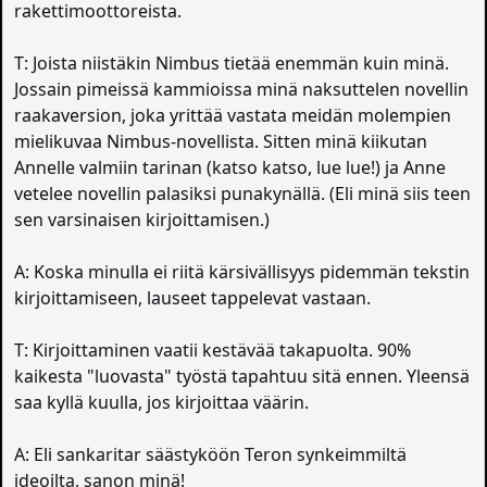
rakettimoottoreista.
T: Joista niistäkin Nimbus tietää enemmän kuin minä.
Jossain pimeissä kammioissa minä naksuttelen novellin
raakaversion, joka yrittää vastata meidän molempien
mielikuvaa Nimbus-novellista. Sitten minä kiikutan
Annelle valmiin tarinan (katso katso, lue lue!) ja Anne
vetelee novellin palasiksi punakynällä. (Eli minä siis teen
sen varsinaisen kirjoittamisen.)
A: Koska minulla ei riitä kärsivällisyys pidemmän tekstin
kirjoittamiseen, lauseet tappelevat vastaan.
T: Kirjoittaminen vaatii kestävää takapuolta. 90%
kaikesta "luovasta" työstä tapahtuu sitä ennen. Yleensä
saa kyllä kuulla, jos kirjoittaa väärin.
A: Eli sankaritar säästyköön Teron synkeimmiltä
ideoilta, sanon minä!