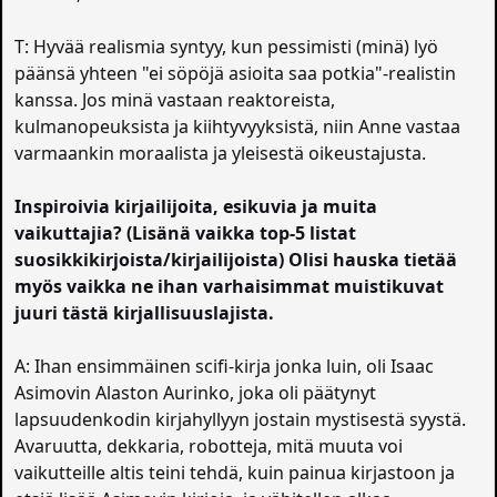
T: Hyvää realismia syntyy, kun pessimisti (minä) lyö
päänsä yhteen "ei söpöjä asioita saa potkia"-realistin
kanssa. Jos minä vastaan reaktoreista,
kulmanopeuksista ja kiihtyvyyksistä, niin Anne vastaa
varmaankin moraalista ja yleisestä oikeustajusta.
Inspiroivia kirjailijoita, esikuvia ja muita
vaikuttajia? (Lisänä vaikka top-5 listat
suosikkikirjoista/kirjailijoista) Olisi hauska tietää
myös vaikka ne ihan varhaisimmat muistikuvat
juuri tästä kirjallisuuslajista.
A: Ihan ensimmäinen scifi-kirja jonka luin, oli Isaac
Asimovin Alaston Aurinko, joka oli päätynyt
lapsuudenkodin kirjahyllyyn jostain mystisestä syystä.
Avaruutta, dekkaria, robotteja, mitä muuta voi
vaikutteille altis teini tehdä, kuin painua kirjastoon ja