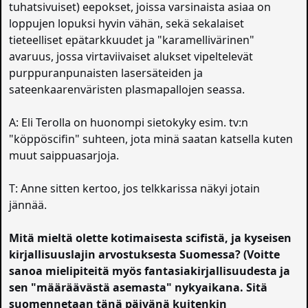
tuhatsivuiset) eepokset, joissa varsinaista asiaa on
loppujen lopuksi hyvin vähän, sekä sekalaiset
tieteelliset epätarkkuudet ja "karamellivärinen"
avaruus, jossa virtaviivaiset alukset vipeltelevät
purppuranpunaisten lasersäteiden ja
sateenkaarenväristen plasmapallojen seassa.
A: Eli Terolla on huonompi sietokyky esim. tv:n
"köppöscifin" suhteen, jota minä saatan katsella kuten
muut saippuasarjoja.
T: Anne sitten kertoo, jos telkkarissa näkyi jotain
jännää.
Mitä mieltä olette kotimaisesta scifistä, ja kyseisen
kirjallisuuslajin arvostuksesta Suomessa? (Voitte
sanoa mielipiteitä myös fantasiakirjallisuudesta ja
sen "määräävästä asemasta" nykyaikana. Sitä
suomennetaan tänä päivänä kuitenkin