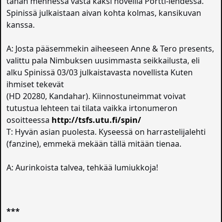
tähän mennessä vasta kaksi novellia Portti-lehdessä.
Spinissä julkaistaan aivan kohta kolmas, kansikuvan
kanssa.
A: Josta pääsemmekin aiheeseen Anne & Tero presents,
valittu pala Nimbuksen uusimmasta seikkailusta, eli
alku Spinissä 03/03 julkaistavasta novellista Kuten
ihmiset tekevät
(HD 20280, Kandahar). Kiinnostuneimmat voivat
tutustua lehteen tai tilata vaikka irtonumeron
osoitteessa
http://tsfs.utu.fi/spin/
T: Hyvän asian puolesta. Kyseessä on harrastelijalehti
(fanzine), emmekä mekään tällä mitään tienaa.
A: Aurinkoista talvea, tehkää lumiukkoja!
***