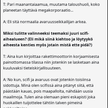
T: Pari maanantaiaamua, muutama taloushuoli, koko
planeetan täyttävä megakorporaatio...
A: Eli sitä normaalia avaruusseikkailijan arkea.
Miksi tulitte valinneeksi teemaksi juuri scifi-
aihealueen? (Eli mikä siinä kiehtoo ja löytyykö
aiheesta kenties myös jotain mistä ette pidä?)
T: Aina kun kirjoittaa rakettimoottorin korjaamisesta
painottomassa tilassa niin jotenkin se lasketaan aina
kuuluvaksi tieteiskirjallisuuteen.
A: No kun, scifi ja avaruus ovat jotenkin toisiinsa
sidottuja. Minä olen scifissä aina pitänyt siitä, että
päästään kauas, pois maapallolta, nähdään uusia
maailmoja. Tulen aina olemaan pieni eskapisti joka
huokaillen tuijottelee tähtiin talven pimeinä