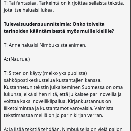
T: Tai fantasiaa. Tärkeintä on kirjoittaa sellaista tekstiä,
jota itse haluaisi lukea.
Tulevaisuudensuunnitelmia: Onko toiveita
tarinoiden kääntämisestä myös muille kielille?
T: Anne haluaisi Nimbuksista animen.
A: (Naurua.)
T: Sitten on käyty (melko yksipuolista)
sähköpostikeskustelua kustantajien kanssa.
Kustannetun tekstin julkaiseminen Suomessa on oma
lukunsa, eikä siihen riitä, että julkaisee pari novellia ja
voittaa kaksi novellikilpailua. Kirjankustannus on
liiketoimintaa ja kustantamot varovaisia. Valmista
tekstimassaa meillä on jo parin kirjan verran.
A: Ja lisää tekstiä tehdään, Nimbuksella on vielä paljon