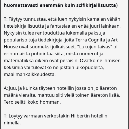
huomattavasti enemmän kuin scifikirjallisuutta)
T: Täytyy tunnustaa, että luen nykyisin kamalan vähän
tieteiskirjallisuutta ja fantasiaa en enää juuri lainkaan.
Nykyisin tulee rentouduttua lukemalla paksuja
popularisoituja tiedekirjoja, joita Terra Cognita ja Art
House ovat suomeksi julkaisseet. "Lukujen taivas" oli
erinomaista pohdintaa siitä, mistä numerot ja
matematiikka oikein ovat peräisin. Ovatko ne ihmisen
keksimiä vai tulevatko ne jostain ulkopuolelta,
maailmankaikkeudesta.
A: Juu, ja kuinka täyteen hotelliin jossa on jo ääretön
määrä vieraita, mahtuu silti vielä toinen ääretön lisää,
Tero selitti koko homman.
T: Löytyy varmaan verkostakin Hilbertin hotellin
nimellä.