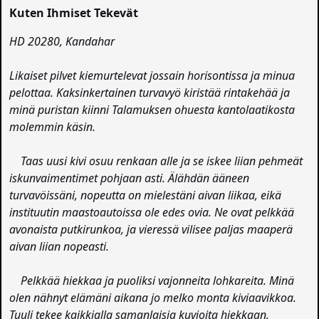
Kuten Ihmiset Tekevät
HD 20280, Kandahar
Likaiset pilvet kiemurtelevat jossain horisontissa ja minua
pelottaa. Kaksinkertainen turvavyö kiristää rintakehää ja
minä puristan kiinni Talamuksen ohuesta kantolaatikosta
molemmin käsin.
Taas uusi kivi osuu renkaan alle ja se iskee liian pehmeät
iskunvaimentimet pohjaan asti. Älähdän ääneen
turvavöissäni, nopeutta on mielestäni aivan liikaa, eikä
instituutin maastoautoissa ole edes ovia. Ne ovat pelkkää
avonaista putkirunkoa, ja vieressä vilisee paljas maaperä
aivan liian nopeasti.
Pelkkää hiekkaa ja puoliksi vajonneita lohkareita. Minä
olen nähnyt elämäni aikana jo melko monta kiviaavikkoa.
Tuuli tekee kaikkialla samanlaisia kuvioita hiekkaan,