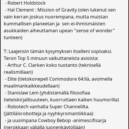
- Robert Holdstock
- Hal Clement : Mission of Gravity (olen lukenut sen
vain kerran joskus nuorempana, mutta muistan
kummallisen planeetan ja sen ei-ihmismäisten
asukkaiden aiheuttaman upean "sense of wonder"
tunteen)
T: Laajensin tämän kysymyksen itselleni sopivaksi.
Teron Top 5 minuun vaikuttaneista asioista:
- Arthur C. Clarken koko tuotanto (teknisellä
realismillaan)
- Elite (tietokonepeli Commodore 64:llä, avoimella
maailmankaikkeudellaan)
- Stanislaw Lem (yhdistämällä filosofiaa
tieteiskirjallisuuteen, kuorruttaen kaiken huumorilla)
- Robotech vanhalta Super Channelilta.
(Jättiläisrobotteja ja nyyhkyromantiikkaa)
- ja uusimpana Cowboy Bebop -animescifisarja
(nerokkaan väljällä juonenkäytöllään)