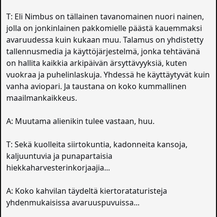
T: Eli Nimbus on tällainen tavanomainen nuori nainen,
jolla on jonkinlainen pakkomielle päästä kauemmaksi
avaruudessa kuin kukaan muu. Talamus on yhdistetty
tallennusmedia ja käyttöjärjestelmä, jonka tehtävänä
on hallita kaikkia arkipäivän ärsyttävyyksiä, kuten
vuokraa ja puhelinlaskuja. Yhdessä he käyttäytyvät kuin
vanha aviopari. Ja taustana on koko kummallinen
maailmankaikkeus.
A: Muutama alienikin tulee vastaan, huu.
T: Sekä kuolleita siirtokuntia, kadonneita kansoja,
kaljuuntuvia ja punapartaisia
hiekkaharvesterinkorjaajia...
A: Koko kahvilan täydeltä kiertorataturisteja
yhdenmukaisissa avaruuspuvuissa...