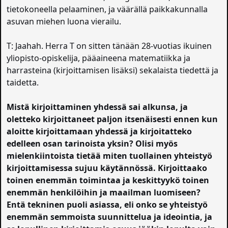
tietokoneella pelaaminen, ja väärällä paikkakunnalla
asuvan miehen luona vierailu.
T: Jaahah. Herra T on sitten tänään 28-vuotias ikuinen
yliopisto-opiskelija, pääaineena matematiikka ja
harrasteina (kirjoittamisen lisäksi) sekalaista tiedettä ja
taidetta.
Mistä kirjoittaminen yhdessä sai alkunsa, ja
oletteko kirjoittaneet paljon itsenäisesti ennen kun
aloitte kirjoittamaan yhdessä ja kirjoitatteko
edelleen osan tarinoista yksin? Olisi myös
mielenkiintoista tietää miten tuollainen yhteistyö
kirjoittamisessa sujuu käytännössä. Kirjoittaako
toinen enemmän toimintaa ja keskittyykö toinen
enemmän henkilöihin ja maailman luomiseen?
Entä tekninen puoli asiassa, eli onko se yhteistyö
enemmän semmoista suunnittelua ja ideointia, ja