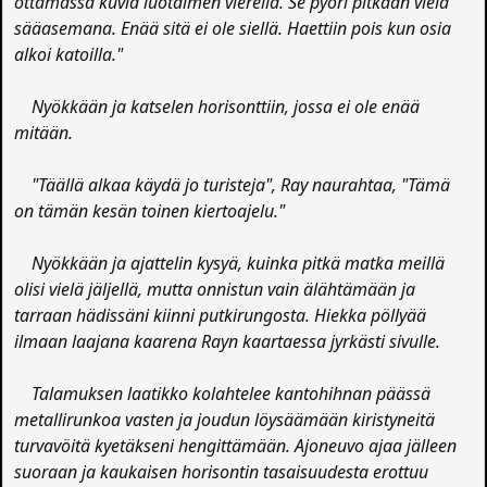
ottamassa kuvia luotaimen vierellä. Se pyöri pitkään vielä
sääasemana. Enää sitä ei ole siellä. Haettiin pois kun osia
alkoi katoilla."
Nyökkään ja katselen horisonttiin, jossa ei ole enää
mitään.
"Täällä alkaa käydä jo turisteja", Ray naurahtaa, "Tämä
on tämän kesän toinen kiertoajelu."
Nyökkään ja ajattelin kysyä, kuinka pitkä matka meillä
olisi vielä jäljellä, mutta onnistun vain älähtämään ja
tarraan hädissäni kiinni putkirungosta. Hiekka pöllyää
ilmaan laajana kaarena Rayn kaartaessa jyrkästi sivulle.
Talamuksen laatikko kolahtelee kantohihnan päässä
metallirunkoa vasten ja joudun löysäämään kiristyneitä
turvavöitä kyetäkseni hengittämään. Ajoneuvo ajaa jälleen
suoraan ja kaukaisen horisontin tasaisuudesta erottuu