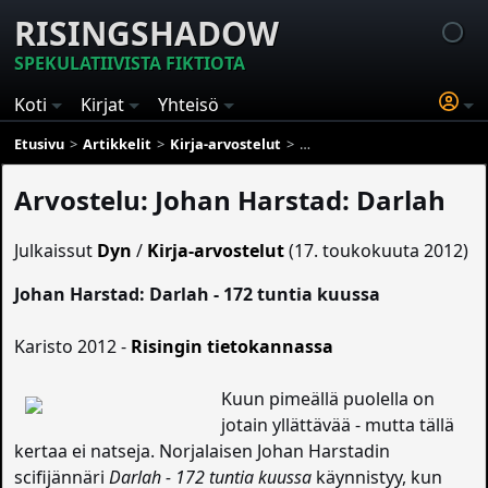
RISINGSHADOW
SPEKULATIIVISTA FIKTIOTA
Koti
Kirjat
Yhteisö
Etusivu
Artikkelit
Kirja-arvostelut
Arvostelu: Johan Harstad: Da
Arvostelu: Johan Harstad: Darlah
Julkaissut
Dyn
/
Kirja-arvostelut
(17. toukokuuta 2012)
Johan Harstad: Darlah - 172 tuntia kuussa
Karisto 2012 -
Risingin tietokannassa
Kuun pimeällä puolella on
jotain yllättävää - mutta tällä
kertaa ei natseja. Norjalaisen Johan Harstadin
scifijännäri
Darlah - 172 tuntia kuussa
käynnistyy, kun