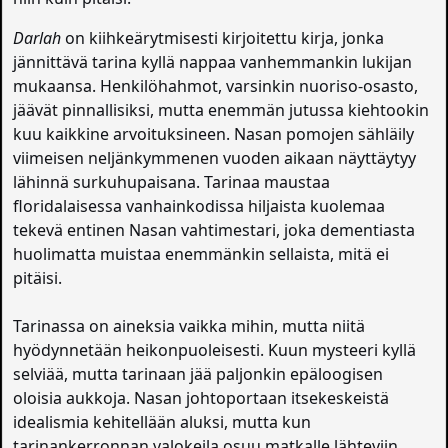
Darlah
on kiihkeärytmisesti kirjoitettu kirja, jonka
jännittävä tarina kyllä nappaa vanhemmankin lukijan
mukaansa. Henkilöhahmot, varsinkin nuoriso-osasto,
jäävät pinnallisiksi, mutta enemmän jutussa kiehtookin
kuu kaikkine arvoituksineen. Nasan pomojen sähläily
viimeisen neljänkymmenen vuoden aikaan näyttäytyy
lähinnä surkuhupaisana. Tarinaa maustaa
floridalaisessa vanhainkodissa hiljaista kuolemaa
tekevä entinen Nasan vahtimestari, joka dementiasta
huolimatta muistaa enemmänkin sellaista, mitä ei
pitäisi.
Tarinassa on aineksia vaikka mihin, mutta niitä
hyödynnetään heikonpuoleisesti. Kuun mysteeri kyllä
selviää, mutta tarinaan jää paljonkin epäloogisen
oloisia aukkoja. Nasan johtoportaan itsekeskeistä
idealismia kehitellään aluksi, mutta kun
tarinankerronnan valokeila osuu matkalle lähteviin