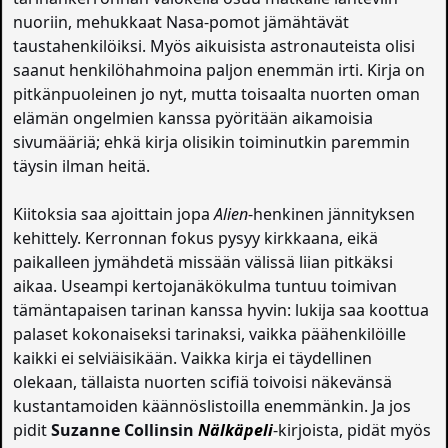
nuoriin, mehukkaat Nasa-pomot jämähtävät
taustahenkilöiksi. Myös aikuisista astronauteista olisi
saanut henkilöhahmoina paljon enemmän irti. Kirja on
pitkänpuoleinen jo nyt, mutta toisaalta nuorten oman
elämän ongelmien kanssa pyöritään aikamoisia
sivumääriä; ehkä kirja olisikin toiminutkin paremmin
täysin ilman heitä.
Kiitoksia saa ajoittain jopa
Alien
-henkinen jännityksen
kehittely. Kerronnan fokus pysyy kirkkaana, eikä
paikalleen jymähdetä missään välissä liian pitkäksi
aikaa. Useampi kertojanäkökulma tuntuu toimivan
tämäntapaisen tarinan kanssa hyvin: lukija saa koottua
palaset kokonaiseksi tarinaksi, vaikka päähenkilöille
kaikki ei selviäisikään. Vaikka kirja ei täydellinen
olekaan, tällaista nuorten scifiä toivoisi näkevänsä
kustantamoiden käännöslistoilla enemmänkin. Ja jos
pidit
Suzanne Collinsin
Nälkäpeli
-kirjoista, pidät myös