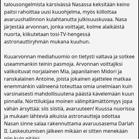
talousongelmista kärsivässä Nasassa keksitään keino
paitsi rahoittaa uusi kuuohjelma, myös kiillottaa
avaruushallinnon kulahtanutta julkisuuskuvaa. Nasa
järjestää arvonnan, jonka voittajat, kolme alaikäistä
nuorta, kiikutetaan tosi-TV-hengessä
astronauttiryhmän mukana kuuhun.
Kuuarvonnan mediahuomio on tietysti valtava ja sotkee
useammankin teinin pasmoja. Arvonnan voittajiksi
valikoituvat norjalainen Mia, japanilainen Midori ja
ranskalainen Antoine, joista jokainen ajattelee matkaa
enemmänkin välineenä toteuttaa omia unelmiaan kuin
varsinaisesti mahdollisuutena päästä kävelemään kuun
pinnalla. Nörttilukijaa moinen välinpitämättömyys jopa
vähän ärsyttää: siis siistiä, avaruuteen! Kuussa nuorisoa
ja mukaan lähteviä aikuisia astronautteja odottaa
Nasan sinne salaa rakennuttama avaruusasema Darlah
II. Laskeutumisen jälkeen mikään ei sitten menekään
niin kuin pitäisi.