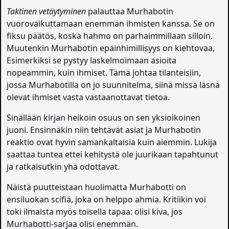
Taktinen vetäytyminen
palauttaa Murhabotin
vuorovaikuttamaan enemmän ihmisten kanssa. Se on
fiksu päätös, koska hahmo on parhaimmillaan silloin.
Muutenkin Murhabotin epäinhimillisyys on kiehtovaa,
Esimerkiksi se pystyy laskelmoimaan asioita
nopeammin, kuin ihmiset. Tämä johtaa tilanteisiin,
jossa Murhabotilla on jo suunnitelma, siinä missä läsnä
olevat ihmiset vasta vastaanottavat tietoa.
Sinällään kirjan heikoin osuus on sen yksioikoinen
juoni. Ensinnäkin niin tehtävät asiat ja Murhabotin
reaktio ovat hyvin samankaltaisia kuin aiemmin. Lukija
saattaa tuntea ettei kehitystä ole juurikaan tapahtunut
ja ratkaisutkin yhä odottavat.
Näistä puutteistaan huolimatta Murhabotti on
ensiluokan scifiä, joka on helppo ahmia. Kritiikin voi
toki ilmaista myös toisella tapaa: olisi kiva, jos
Murhabotti-sarjaa olisi enemmän.