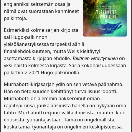
englanniksi seitsemän osaa ja
nämä ovat suorastaan kahmineet
palkintoja.
Esimerkiksi kolme sarjan kirjoista
sai Hugo-palkinnon
yleisöäänestyksessä tarpeeksi ääniä
finaaliehdokkuuteen, mutta Wells kieltäytyi
asettamasta kirjojaan ehdolle.
Taktinen vetäytyminen
on
yksi näistä kolmesta kirjasta. Sarja kokonaisuudessaan
palkittiin v. 2021 Hugo-palkinnolla.
Murhabotti-kirjasarjan ydin on sen vetävä päähahmo.
Hän on tietoisuuden kehittänyt turvallisuusrobotti.
Murhabotti on aiemmin hakkeroinut oman
rajoitepiirinsä, jonka ansioista hänellä on nykyään oma
tahto. Murhabotti ei juuri välitä ihmisistä, muuten kuin
entisestä työnantajastaan. Tämä on ongelmallista,
koska tämä työnantaja on ongelmien keskipisteessä.