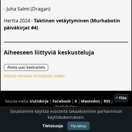
- Juha Salmi (Dragan)
Hertta 2024 -
Taktinen vetäytyminen (Murhabotin
päiväkirjat #4)
Aiheeseen liittyviä keskusteluja
Aloita uusi keskustelu
Kirjoita vieraana tai kirjaudu sisään.
^ Ylös
Seuraa meitä:
Uutiskirje
|
Facebook
|
X
|
Mastodon
|
RSS
|
English Site
Sivustomme käyttää evästeitä takaaksemme parhaimman
Hostingpalvelun tarjoaa
Planeetta Internet Oy
käyttökokemuksen.
© 1996 - 2026 Risingshadow. Kaikki oikeudet pidätetään.
Tietosuoja
Hyväksy