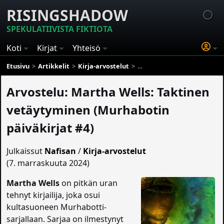
RISINGSHADOW
SPEKULATIIVISTA FIKTIOTA
Koti
Kirjat
Yhteisö
Etusivu
Artikkelit
Kirja-arvostelut
Arvostelu: Martha Wells: Tak
Arvostelu: Martha Wells: Taktinen
vetäytyminen (Murhabotin
päiväkirjat #4)
Julkaissut
Nafisan
/
Kirja-arvostelut
(7. marraskuuta 2024)
Martha Wells
on pitkän uran
tehnyt kirjailija, joka osui
kultasuoneen Murhabotti-
sarjallaan. Sarjaa on ilmestynyt