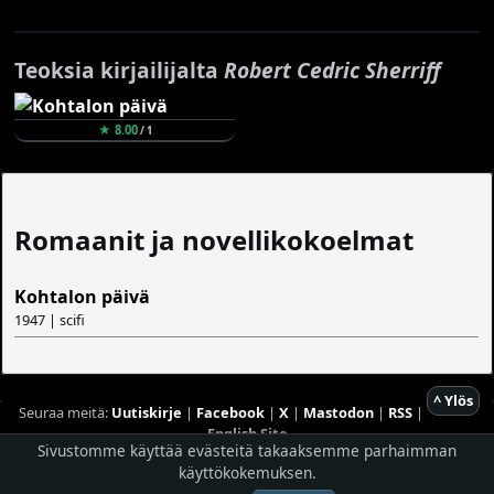
Teoksia kirjailijalta
Robert Cedric Sherriff
★ 8.00
/ 1
Romaanit ja novellikokoelmat
Kohtalon päivä
1947 | scifi
^ Ylös
Seuraa meitä:
Uutiskirje
|
Facebook
|
X
|
Mastodon
|
RSS
|
English Site
Sivustomme käyttää evästeitä takaaksemme parhaimman
käyttökokemuksen.
Hostingpalvelun tarjoaa
Planeetta Internet Oy
© 1996 - 2026 Risingshadow. Kaikki oikeudet pidätetään.