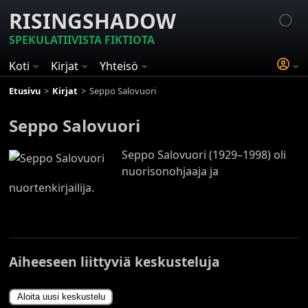
RISINGSHADOW
SPEKULATIIVISTA FIKTIOTA
Koti
Kirjat
Yhteisö
Etusivu
Kirjat
Seppo Salovuori
Seppo Salovuori
Seppo Salovuori (1929–1998) oli
nuorisonohjaaja ja
nuortenkirjailija.
Aiheeseen liittyviä keskusteluja
Aloita uusi keskustelu