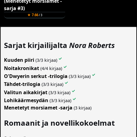
★ 7.66
/ 3
Sarjat kirjailijalta
Nora Roberts
✓
Kuuden piiri
(3/3 kirjaa)
✓
Noitakronikat
(4/4 kirjaa)
✓
O'Dwyerin serkut -trilogia
(3/3 kirjaa)
✓
Tähdet-trilogia
(3/3 kirjaa)
✓
Valitun aikakirjat
(3/3 kirjaa)
✓
Lohikäärmesydän
(3/3 kirjaa)
Menetetyt morsiamet -sarja
(3 kirjaa)
Romaanit ja novellikokoelmat