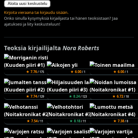
Aloita uusi keskustelu
Kirjoita vieraana tai kirjaudu sisään.
Onko sinulla kysymyksiä kirjailijasta tai hänen teoksistaan? Jaa
ajatuksesi ja liity keskusteluun!
Teoksia kirjailijalta
Nora Roberts
★ 7.76
★ 6.00
★ 6.00
/ 175
/ 1
/ 1
★ 7.74
★ 8.24
★ 6.72
/ 129
/ 123
/ 18
★ 7.54
★ 8.18
★ 7.38
/ 11
/ 11
/ 8