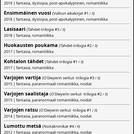
2019 | fantasia, dystopia, post-apokalyptinen, romantiikka
Ensimmäinen vuosi
(Valitun aikakirjat #
1
)
/ 3
2018 | fantasia, dystopia, post-apokalyptinen, romantiikka
Lasisaari
(Tähdet-trilogia #
3
)
/ 3
2018 | fantasia, romantiikka
Huokausten poukama
(Tähdet-trilogia #
2
)
/ 3
2017 | fantasia, romantiikka
Kohtalon tähdet
(Tähdet-trilogia #
1
)
/ 3
2017 | fantasia, romantiikka
Varjojen vartija
(O'Dwyerin serkut -trilogia #
3
)
/ 3
2015 | fantasia, paranormaali romantiikka, noidat
Varjojen saalistaja
(O'Dwyerin serkut -trilogia #
2
)
/ 3
2015 | fantasia, paranormaali romantiikka, noidat
Varjojen ratsu
(O'Dwyerin serkut -trilogia #
1
)
/ 3
2014 | fantasia, paranormaali romantiikka, noidat
Lumottu metsä
(Noitakronikat #
4
)
/ 4
2012 | fantasia, paranormaali romantiikka, noidat