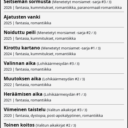
Seitsemän sormusta
(Menetetyt morsiamet -sarja #
3
)
/ 3
2026 | fantasia, kummitukset, romantiikka, paranormaali romantiikka
Ajatusten vanki
2025 | fantasia, romantiikka
Noiduttu peili
(Menetetyt morsiamet -sarja #
2
)
/ 3
2025 | fantasia, kummitukset, romantiikka
Kirottu kartano
(Menetetyt morsiamet -sarja #
1
)
/ 3
2024 | fantasia, kummitukset, romantiikka
Valinnan aika
(Lohikäärmesydän #
3
)
/ 3
2023 | fantasia, romantiikka
Muutoksen aika
(Lohikäärmesydän #
2
)
/ 3
2022 | fantasia, romantiikka
Heräämisen aika
(Lohikäärmesydän #
1
)
/ 3
2021 | fantasia, romantiikka
Viimeinen taistelu
(Valitun aikakirjat #
3
)
/ 3
2020 | fantasia, dystopia, post-apokalyptinen, romantiikka
Toinen koitos
(Valitun aikakirjat #
2
)
/ 3