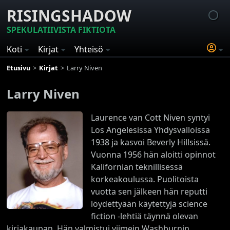
RISINGSHADOW
SPEKULATIIVISTA FIKTIOTA
Koti
Kirjat
Yhteisö
Etusivu
Kirjat
Larry Niven
Larry Niven
Laurence van Cott Niven syntyi
Los Angelesissa Yhdysvalloissa
1938 ja kasvoi Beverly Hillsissä.
Vuonna 1956 hän aloitti opinnot
Kalifornian teknillisessä
korkeakoulussa. Puolitoista
vuotta sen jälkeen hän reputti
löydettyään käytettyjä science
fiction -lehtiä täynnä olevan
kirjakaupan. Hän valmistui viimein Washburnin