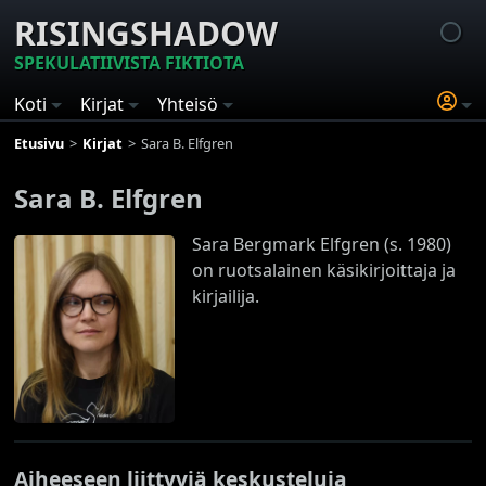
RISINGSHADOW
SPEKULATIIVISTA FIKTIOTA
Koti
Kirjat
Yhteisö
Etusivu
Kirjat
Sara B. Elfgren
Sara B. Elfgren
Sara Bergmark Elfgren (s. 1980)
on ruotsalainen käsikirjoittaja ja
kirjailija.
Aiheeseen liittyviä keskusteluja