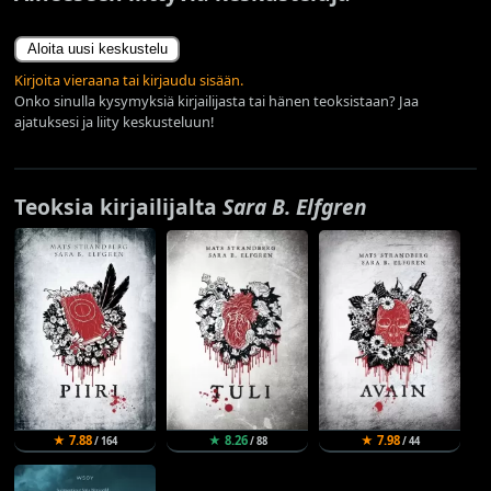
Aloita uusi keskustelu
Kirjoita vieraana tai kirjaudu sisään.
Onko sinulla kysymyksiä kirjailijasta tai hänen teoksistaan? Jaa
ajatuksesi ja liity keskusteluun!
Teoksia kirjailijalta
Sara B. Elfgren
★ 7.88
★ 8.26
★ 7.98
/ 164
/ 88
/ 44