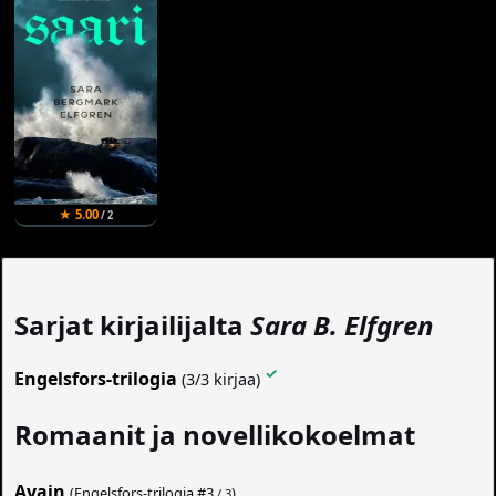
★ 5.00
/ 2
Sarjat kirjailijalta
Sara B. Elfgren
✓
Engelsfors-trilogia
(3/3 kirjaa)
Romaanit ja novellikokoelmat
Avain
(Engelsfors-trilogia #
3
)
/ 3