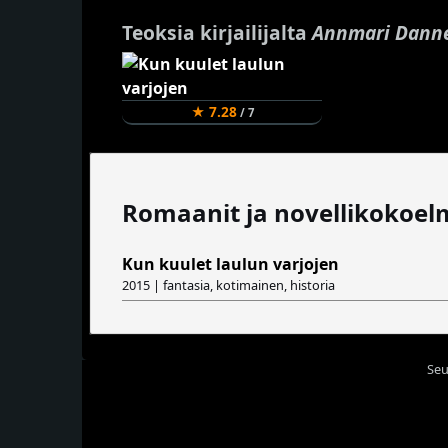
Teoksia kirjailijalta
Annmari Dann
★ 7.28
/ 7
Romaanit ja novellikokoel
Kun kuulet laulun varjojen
2015 | fantasia, kotimainen, historia
Seu