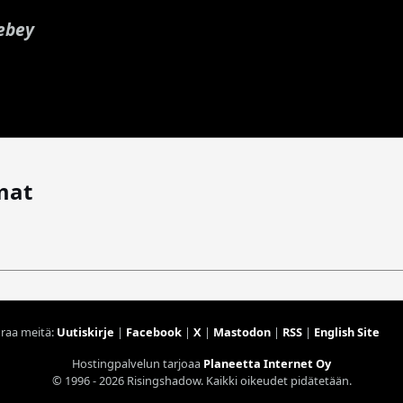
ebey
mat
raa meitä:
Uutiskirje
|
Facebook
|
X
|
Mastodon
|
RSS
|
English Site
Hostingpalvelun tarjoaa
Planeetta Internet Oy
© 1996 - 2026 Risingshadow. Kaikki oikeudet pidätetään.