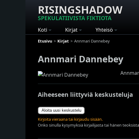
RISINGSHADOW
SPEKULATIIVISTA FIKTIOTA
Koti
Kirjat
Yhteisö
Etusivu
Kirjat
Annmari Dannebey
Annmari Dannebey
Annmari
Aiheeseen liittyviä keskusteluja
Aloita uusi keskustelu
Kirjoita vieraana tai kirjaudu sisään.
Onko sinulla kysymyksiä kirjailijasta tai hänen teoksista