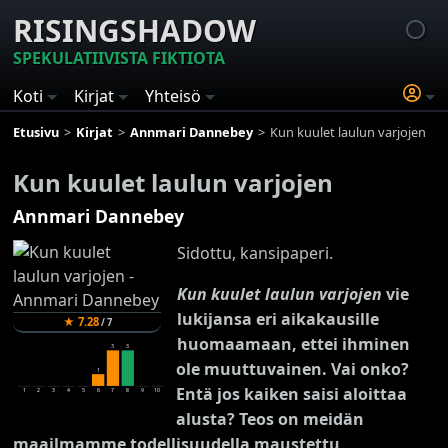
RISINGSHADOW
SPEKULATIIVISTA FIKTIOTA
Koti
Kirjat
Yhteisö
Etusivu
Kirjat
Annmari Dannebey
Kun kuulet laulun varjojen
Kun kuulet laulun varjojen
Annmari Dannebey
Sidottu, kansipaperi.
Kun kuulet laulun varjojen
vie
lukijansa eri aikakausille
★
7.28
/
7
huomaamaan, ettei ihminen
3
3
ole muuttuvainen. Vai onko?
1
Entä jos kaiken saisi aloittaa
1
2
3
4
5
6
7
8
9
10
alusta? Teos on meidän
maailmamme todellisuudella maustettu