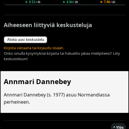
★ 8.52
★ 8.04
★ 7.96
/ 45
/ 28
/ 65
Aiheeseen liittyviä keskusteluja
Aloita uusi keskustelu
Kirjoita vieraana tai kirjaudu sisään.
Onko sinulla kysymyksiä kirjasta tai haluatko jakaa mielipiteesi? Liity
keskusteluun!
Annmari Dannebey
Annmari Dannebey (s. 1977) asuu Normandiassa
perheineen.
^ Ylös