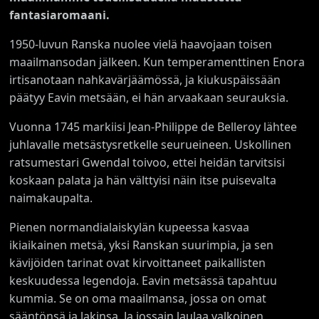
fantasiaromaani.
1950-luvun Ranska nuolee vielä haavojaan toisen
maailmansodan jälkeen. Kun temperamenttinen Enora
irtisanotaan nahkavärjäämössä, ja kiukuspäissään
päätyy Eavin metsään, ei hän arvaakaan seurauksia.
Vuonna 1745 markiisi Jean-Philippe de Belleroy lähtee
juhlavalle metsästysretkelle seurueineen. Uskollinen
ratsumestari Gwendal toivoo, ettei heidän tarvitsisi
koskaan palata ja hän välttyisi näin itse puisevalta
naimakaupalta.
Pienen normandialaiskylän kupeessa kasvaa
ikiaikainen metsä, yksi Ranskan suurimpia, ja sen
kävijöiden tarinat ovat kirvoittaneet paikallisten
keskuudessa legendoja. Eavin metsässä tapahtuu
kummia. Se on oma maailmansa, jossa on omat
sääntönsä ja lakinsa. Ja jossain laulaa valkoinen