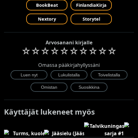
BookBeat
FinlandiaKirja
Nextory
Storytel
Arvosanani kirjalle
☆
☆
☆
☆
☆
☆
☆
☆
☆
☆
Omassa pääkirjahyllyssäni
Käyttäjät lukeneet myös