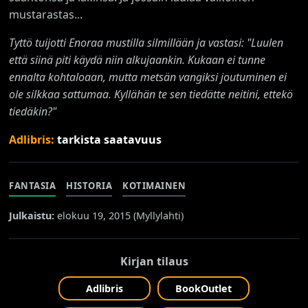
mustarastas...
Tyttö tuijotti Enoraa mustilla silmillään ja vastasi: "Luulen
että siinä piti käydä niin alkujaankin. Kukaan ei tunne
ennalta kohtaloaan, mutta metsän vangiksi joutuminen ei
ole silkkaa sattumaa. Kyllähän te sen tiedätte neitini, ettekö
tiedäkin?"
Adlibris:
tarkista saatavuus
FANTASIA
HISTORIA
KOTIMAINEN
Julkaistu:
elokuu 19, 2015 (
Myllylahti
)
Kirjan tilaus
Adlibris
BookOutlet