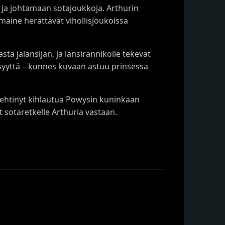
ja johtamaan sotajoukkoja. Arthurin
aine herättävät vihollisjoukoissa
a jalansijan, ja länsirannikolle tekevät
isyyttä – kunnes kuvaan astuu prinsessa
n ehtinyt kihlautua Powysin kuninkaan
 sotaretkelle Arthuria vastaan.