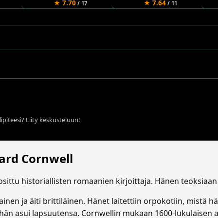
★ 7.70
★ 7.64
/ 17
/ 11
ipiteesi? Liity keskusteluun!
ard Cornwell
osittu historiallisten romaanien kirjoittaja. Hänen teoksiaa
inen ja äiti brittiläinen. Hänet laitettiin orpokotiin, mistä
 hän asui lapsuutensa. Cornwellin mukaan 1600-lukulaisen a