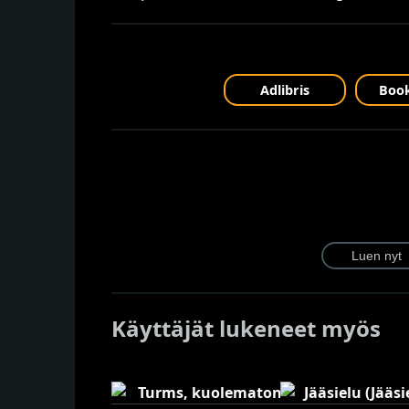
Adlibris
Book
Käyttäjät lukeneet myös