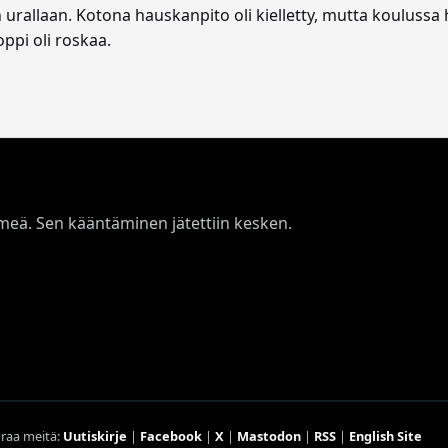
n urallaan. Kotona hauskanpito oli kielletty, mutta koulussa
pi oli roskaa.
 nimeä. Sen kääntäminen jätettiin kesken.
raa meitä:
Uutiskirje
|
Facebook
|
X
|
Mastodon
|
RSS
|
English Site