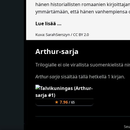
hänen historiallisten romaanien kirjoittaja
ymmärtämään, että hänen vanhempiensa op
Lue lisää ...
Kuva: SarahSierszyn / CC BY 2.0
Arthur-sarja
Trilogialle ei ole virallista suomenkielistä
Arthur-sarja
sisältää tällä hetkellä 1 kirjan.
★ 7.96
/ 65
Seu