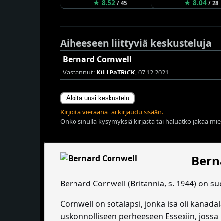
★ 8.52
★ 8.04
/ 45
/ 28
Aiheeseen liittyviä keskusteluja
Bernard Cornwell
Vastannut:
KiLLPaTRiCK
, 07.12.2021
Aloita uusi keskustelu
Kirjoita vieraana tai kirjaudu sisään.
Onko sinulla kysymyksiä kirjasta tai haluatko jakaa miel
Bern
Bernard Cornwell (Britannia, s. 1944) on su
Cornwell on sotalapsi, jonka isä oli kanadala
uskonnolliseen perheeseen Essexiin, jossa