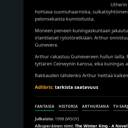
Utherin
hohtava suomuhaarniska, sulkatöyhtöinen k
pelonsekaista kunnioitusta.
Moneen pieneen kuningaskuntaan jakautunut B
irlantilaiset ryöstöretkiään. Arthur onnis
Guinevere.
Arthur rakastuu Guinevereen hullun lailla. 
tyttären Ceinwynin kanssa, eikä kuningas a
Rakkauden tähdenkö Arthur heittää kaiken
Adlibris:
tarkista saatavuus
FANTASIA
HISTORIA
ARTHURIANA
TV-SAR
Julkaistu:
1998 (
WSOY
)
Alkuperäinen nimi:
The Winter King - A Novel