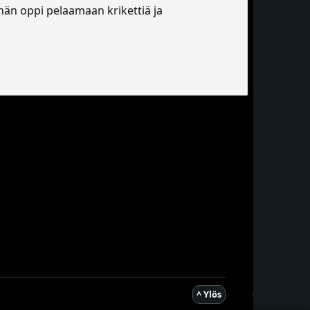
 hän oppi pelaamaan krikettiä ja
^ Ylös