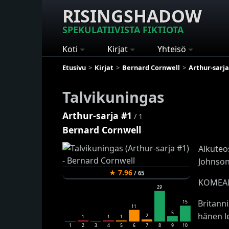
RISINGSHADOW
SPEKULATIIVISTA FIKTIOTA
Koti
Kirjat
Yhteisö
Etusivu
Kirjat
Bernard Cornwell
Arthur-sarja
Talvikuningas
Arthur-sarja #1
/ 1
Bernard Cornwell
Alkuteo
Johnson.
★
7.96
/
65
KOMEAN
29
Britann
15
11
5
hänen le
2
1
1
1
1
2
3
4
5
6
7
8
9
10