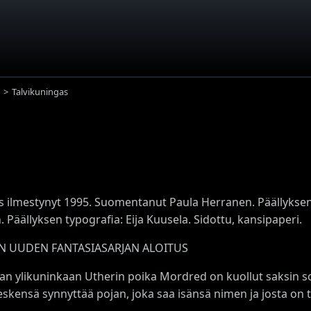
Talvikuningas
s ilmestynyt 1995. Suomentanut Paula Herranen. Päällyksen k
 Päällyksen typografia: Eija Kuusela. Sidottu, kansipaperi.
 UUDEN FANTASIASARJAN ALOITUS
ian ylikuninkaan Utherin poika Mordred on kuollut saksin s
skensä synnyttää pojan, joka saa isänsä nimen ja josta on täy