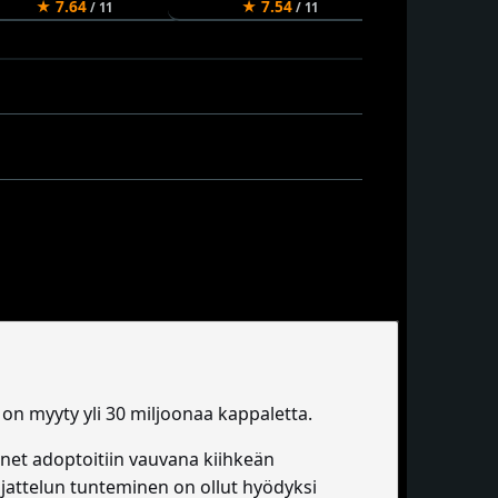
★ 7.64
★ 7.54
★ 7.54
/ 11
/ 11
n on myyty yli 30 miljoonaa kappaletta.
 hänet adoptoitiin vauvana kiihkeän
jattelun tunteminen on ollut hyödyksi