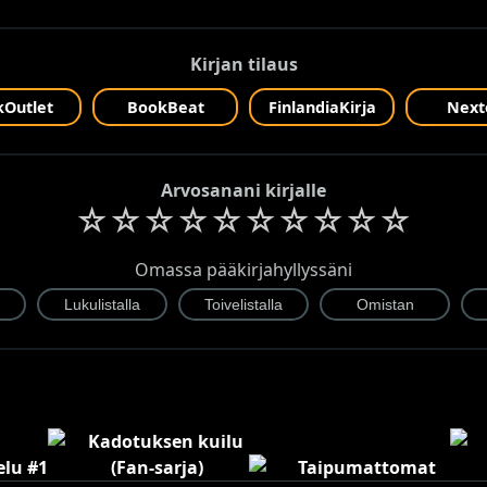
Kirjan tilaus
Outlet
BookBeat
FinlandiaKirja
Next
Arvosanani kirjalle
☆
☆
☆
☆
☆
☆
☆
☆
☆
☆
Omassa pääkirjahyllyssäni