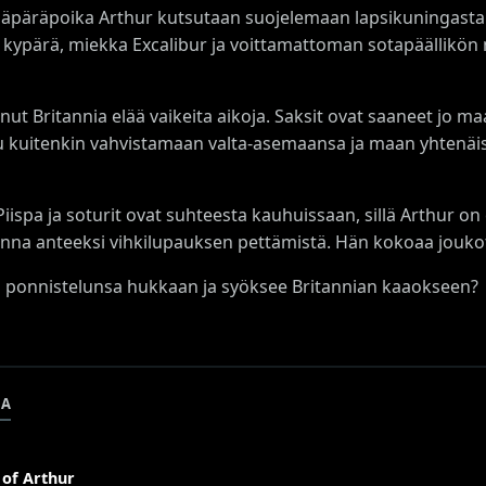
 äpäräpoika Arthur kutsutaan suojelemaan lapsikuningasta 
ypärä, miekka Excalibur ja voittamattoman sotapäällikön m
ritannia elää vaikeita aikoja. Saksit ovat saaneet jo maast
tuu kuitenkin vahvistamaan valta-asemaansa ja maan yhtenä
Piispa ja soturit ovat suhteesta kauhuissaan, sillä Arthur o
nna anteeksi vihkilupauksen pettämistä. Hän kokoaa joukot
 ponnistelunsa hukkaan ja syöksee Britannian kaaokseen?
JA
 of Arthur