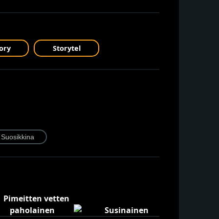
ory
Storytel