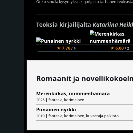
Onko sinulla kysymyksiä kirjailijasta tai hänen teoksista
Teoksia kirjailijalta
Katariina Heik
★ 7.76
★ 6.00
/ 4
/ 2
Romaanit ja novellikokoel
Merenkirkas, nummenhämärä
2025 | fantasia, kotimainen
Punainen nyrkki
2019 | fantasia, kotimainen, kuvastaja-palkinto