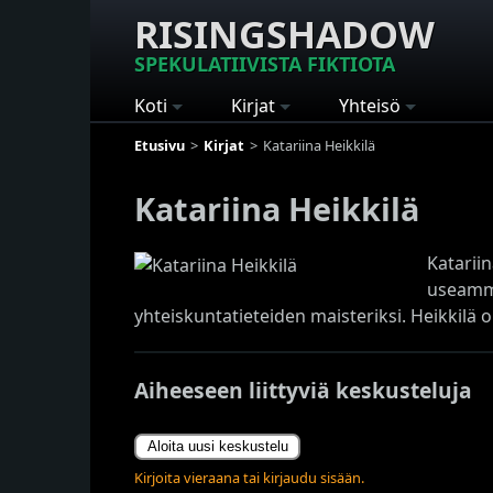
RISINGSHADOW
SPEKULATIIVISTA FIKTIOTA
Koti
Kirjat
Yhteisö
Etusivu
Kirjat
Katariina Heikkilä
Katariina Heikkilä
Katariin
useamma
yhteiskuntatieteiden maisteriksi. Heikkilä on
Aiheeseen liittyviä keskusteluja
Aloita uusi keskustelu
Kirjoita vieraana tai kirjaudu sisään.