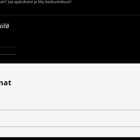
an? Jaa ajatuksesi ja liity keskusteluun!
kilä
mat