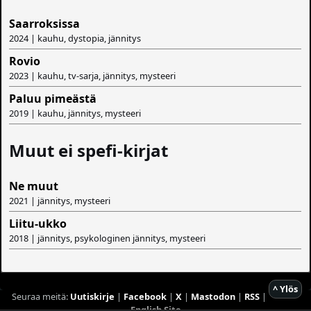
Saarroksissa
2024 | kauhu, dystopia, jännitys
Rovio
2023 | kauhu, tv-sarja, jännitys, mysteeri
Paluu pimeästä
2019 | kauhu, jännitys, mysteeri
Muut ei spefi-kirjat
Ne muut
2021 | jännitys, mysteeri
Liitu-ukko
2018 | jännitys, psykologinen jännitys, mysteeri
^ Ylös
Seuraa meitä:
Uutiskirje
|
Facebook
|
X
|
Mastodon
|
RSS
|
English Site