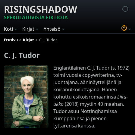
RISINGSHADOW
SPEKULATIIVISTA FIKTIOTA
Koti
Kirjat
Yhteisö
Etusivu
Kirjat
C. J. Tudor
C. J. Tudor
Englantilainen C. J. Tudor (s. 1972)
toimi vuosia copywriterina, tv-
juontajana, ääninäyttelijänä ja
koiranulkoiluttajana. Hänen
kohuttu esikoisromaaninsa
Liitu-
ukko
(2018) myytiin 40 maahan.
Tudor asuu Nottinghamissa
kumppaninsa ja pienen
tyttärensä kanssa.