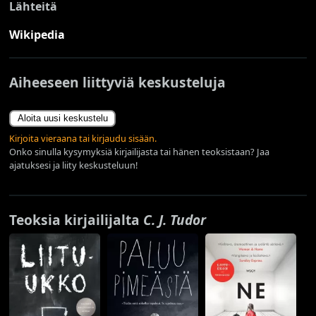
Lähteitä
Wikipedia
Aiheeseen liittyviä keskusteluja
Aloita uusi keskustelu
Kirjoita vieraana tai kirjaudu sisään.
Onko sinulla kysymyksiä kirjailijasta tai hänen teoksistaan? Jaa
ajatuksesi ja liity keskusteluun!
Teoksia kirjailijalta
C. J. Tudor