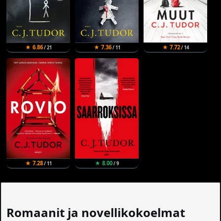
★ 6.86
★ 7.36
★ 7.72
/ 21
/ 11
/ 14
★ 7.28
★ 8.00
/ 11
/ 9
Romaanit ja novellikokoelmat