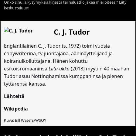
Onko sinulla kysymyksiä kirjasta tai haluatko jakaa mielipiteesi? Liity
keskusteluun!
C. J. Tudor
Englantilainen C. J. Tudor (s. 1972) toimi vuosia
copywriterina, tv-juontajana, ääninäyttelijänä ja
koiranulkoiluttajana. Hänen kohuttu
esikoisromaaninsa
Liitu-ukko
(2018) myytiin 40 maahan.
Tudor asuu Nottinghamissa kumppaninsa ja pienen
tyttärensä kanssa.
Lähteitä
Wikipedia
Kuva: Bill Waters/WSOY