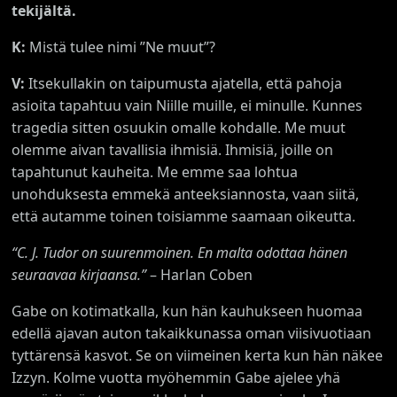
tekijältä.
K:
Mistä tulee nimi ”Ne muut”?
V:
Itsekullakin on taipumusta ajatella, että pahoja
asioita tapahtuu vain Niille muille, ei minulle. Kunnes
tragedia sitten osuukin omalle kohdalle. Me muut
olemme aivan tavallisia ihmisiä. Ihmisiä, joille on
tapahtunut kauheita. Me emme saa lohtua
unohduksesta emmekä anteeksiannosta, vaan siitä,
että autamme toinen toisiamme saamaan oikeutta.
“C. J. Tudor on suurenmoinen. En malta odottaa hänen
seuraavaa kirjaansa.”
– Harlan Coben
Gabe on kotimatkalla, kun hän kauhukseen huomaa
edellä ajavan auton takaikkunassa oman viisivuotiaan
tyttärensä kasvot. Se on viimeinen kerta kun hän näkee
Izzyn. Kolme vuotta myöhemmin Gabe ajelee yhä