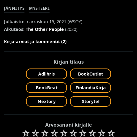
JÄNNITYS
MYSTEERI
Julkaistu:
marraskuu 15, 2021 (
WSOY
)
Alkuteos:
The Other People
(2020)
Kirja-arviot ja kommentit (2)
Kirjan tilaus
Adlibris
BookOutlet
BookBeat
FinlandiaKirja
Nextory
Storytel
Arvosanani kirjalle
☆
☆
☆
☆
☆
☆
☆
☆
☆
☆