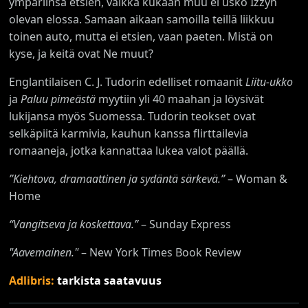
ympäriinsä etsien, vaikka kukaan muu ei usko Izzyn
olevan elossa. Samaan aikaan samoilla teillä liikkuu
toinen auto, mutta ei etsien, vaan paeten. Mistä on
kyse, ja keitä ovat Ne muut?
Englantilaisen C. J. Tudorin edelliset romaanit
Liitu-ukko
ja
Paluu pimeästä
myytiin yli 40 maahan ja löysivät
lukijansa myös Suomessa. Tudorin teokset ovat
selkäpiitä karmivia, kauhun kanssa flirttailevia
romaaneja, jotka kannattaa lukea valot päällä.
”Kiehtova, dramaattinen ja sydäntä särkevä.”
– Woman &
Home
“Vangitseva ja koskettava.”
– Sunday Express
"Aavemainen."
– New York Times Book Review
Adlibris:
tarkista saatavuus