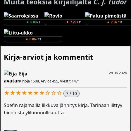
Muita teoksia kirjailijalta
C. J. Tudor
★ 8.00
★ 7.28
★ 7.36
/ 9
/ 11
/ 11
★ 6.86
/ 21
Kirja-arviot ja kommentit
28.06.2026
Eija
Kirjoja 1508, Arviot 455, Viestit 1471
★★★★★★★☆☆☆
7 / 10
Spefin rajamailla liikkuva jännitys kirja. Tarinaan liittyy
hienoista yliluonnollisuutta.