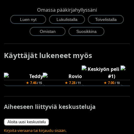
Omassa pääkirjahyllyssäni
Käyttäjät lukeneet myös
★ 7.46
★ 7.28
★ 7.00
/ 15
/ 11
/ 10
Aiheeseen liittyviä keskusteluja
Aloita uusi keskustelu
Kirjoita vieraana tai kirjaudu sisään.