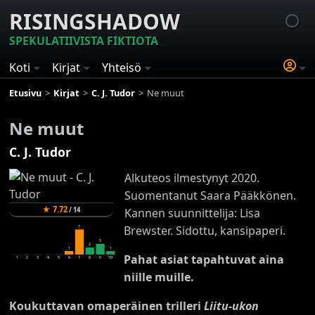
RISINGSHADOW
SPEKULATIIVISTA FIKTIOTA
Koti
Kirjat
Yhteisö
Etusivu
Kirjat
C. J. Tudor
Ne muut
Ne muut
C. J. Tudor
Alkuteos ilmestynyt 2020.
Suomentanut Saara Pääkkönen.
★
7.72
/
14
Kannen suunnittelija: Lisa
Brewster. Sidottu, kansipaperi.
7
3
2
1
1
Pahat asiat tapahtuvat aina
1
2
3
4
5
6
7
8
9
10
niille muille.
Koukuttavan omaperäinen trilleri
Liitu-ukon