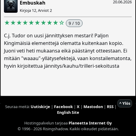
20.06.2026
Embuskah
Kirjoja 12, Arviot 2
★★★★★★★★★☆
9 / 10
C.j. Tudor on uusi jännittyksen mestari! Paljon
Kingimäisiä elementtejä olematta kuitenkaan kopio.
Juoni veti heti mukaansa eikä päästänyt otteestaan. Ei
mitään "waaau"-yllätysefektejä, vaan konstailematonta,
hyvin kirjoitettua jännitys/kauhu/trilleri-sekoitusta
^ Ylös
Seuraa meitä:
Uutiskirje
|
Facebook
|
X
|
Mastodon
|
RSS
|
English Site
Hostingpalvelun tarjoaa
Planeetta Internet Oy
© 1996 - 2026 Risingshadow. Kaikki oikeudet pidätetään.