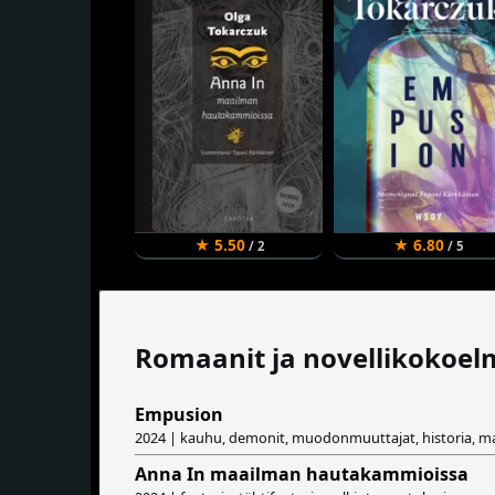
★ 5.50
★ 6.80
/ 2
/ 5
Romaanit ja novellikokoel
Empusion
2024 | kauhu, demonit, muodonmuuttajat, historia, m
Anna In maailman hautakammioissa