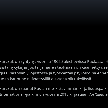
karczuk on syntynyt vuonna 1962 Sulechowissa Puolassa. 
sista nykykirjailijoista, ja hänen teoksiaan on käännetty usei
giaa Varsovan yliopistossa ja työskenteli psykologina ennen
dan kaupungin lähettyvillä olevassa pikkukylässä.
karczuk
on saanut Puolan merkittävimmän kirjallisuuspal
International -palkinnon vuonna 2018 kirjastaan
Vaeltajat,
s