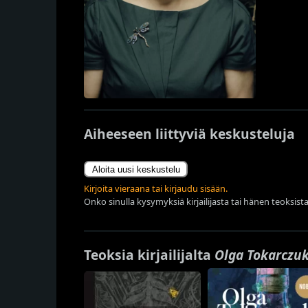
Aiheeseen liittyviä keskusteluja
Aloita uusi keskustelu
Kirjoita vieraana tai kirjaudu sisään.
Onko sinulla kysymyksiä kirjailijasta tai hänen teoksista
Teoksia kirjailijalta
Olga Tokarczu