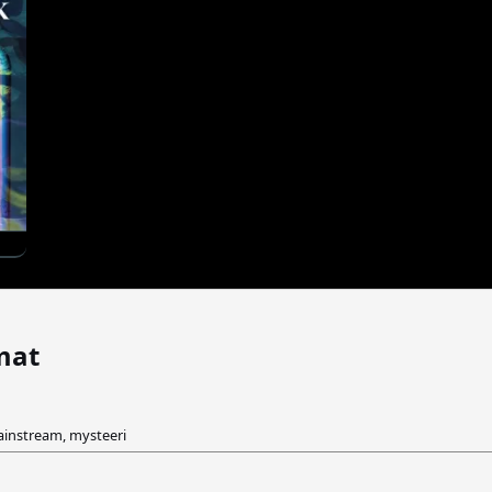
mat
ainstream, mysteeri