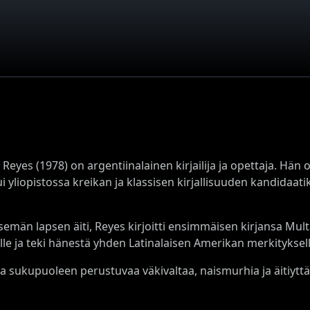
Reyes (1978) on argentiinalainen kirjailija ja opettaja. Hän
i yliopistossa kreikan ja klassisen kirjallisuuden kandidaati
semän lapsen äiti, Reyes kirjoitti ensimmäisen kirjansa Mult
le ja teki hänestä yhden Latinalaisen Amerikan merkityksellis
 sukupuoleen perustuvaa väkivaltaa, naismurhia ja äitiyttä 