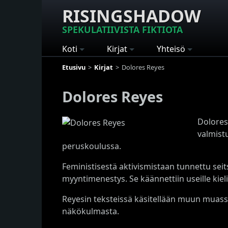
RISINGSHADOW
SPEKULATIIVISTA FIKTIOTA
Koti
Kirjat
Yhteisö
Etusivu
Kirjat
Dolores Reyes
Dolores Reyes
Dolores 
valmistu
peruskoulussa.
Feministisestä aktivismistaan tunnettu seit
myyntimenestys. Se käännettiin useille kielil
Reyesin teksteissä käsitellään muun muassa
näkökulmasta.