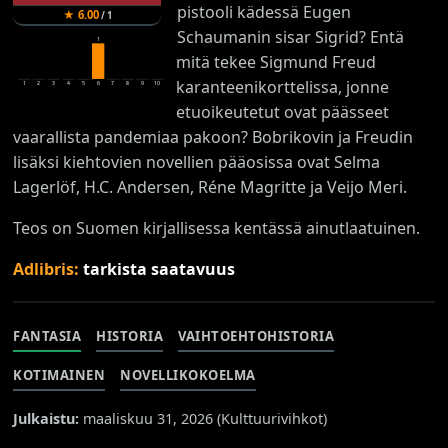
pistooli kädessä Eugen
★
6.00
/
1
Schaumanin sisar Sigrid? Entä
1
mitä tekee Sigmund Freud
karanteenikorttelissa, jonne
1
2
3
4
5
6
7
8
9
10
etuoikeutetut ovat päässeet
vaarallista pandemiaa pakoon? Bobrikovin ja Freudin
lisäksi kiehtovien novellien pääosissa ovat Selma
Lagerlöf, H.C. Andersen, Réne Magritte ja Veijo Meri.
Teos on Suomen kirjallisessa kentässä ainutlaatuinen.
Adlibris:
tarkista saatavuus
FANTASIA
HISTORIA
VAIHTOEHTOHISTORIA
KOTIMAINEN
NOVELLIKOKOELMA
Julkaistu:
maaliskuu 31, 2026 (
Kulttuurivihkot
)