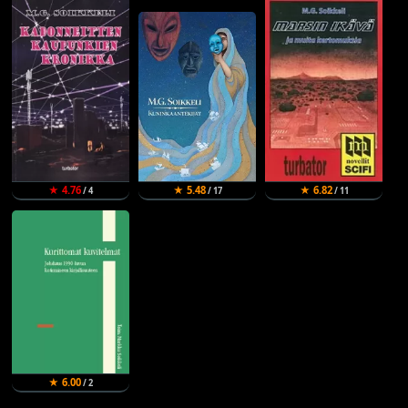
★ 4.76
★ 5.48
★ 6.82
/ 4
/ 17
/ 11
★ 6.00
/ 2