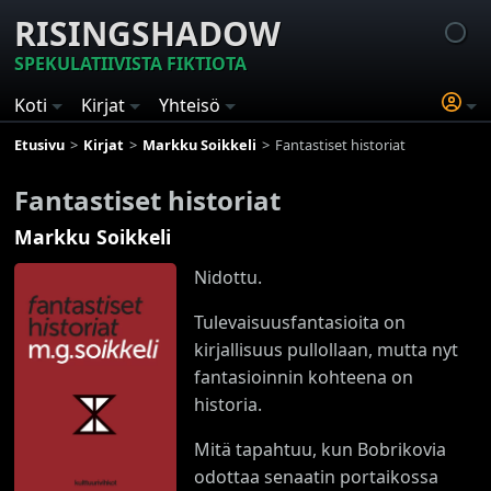
RISINGSHADOW
SPEKULATIIVISTA FIKTIOTA
Koti
Kirjat
Yhteisö
Etusivu
Kirjat
Markku Soikkeli
Fantastiset historiat
Fantastiset historiat
Markku Soikkeli
Nidottu.
Tulevaisuusfantasioita on
kirjallisuus pullollaan, mutta nyt
fantasioinnin kohteena on
historia.
Mitä tapahtuu, kun Bobrikovia
odottaa senaatin portaikossa