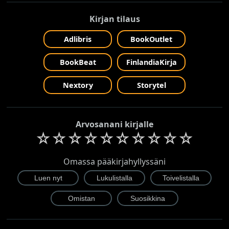
Kirjan tilaus
Adlibris
BookOutlet
BookBeat
FinlandiaKirja
Nextory
Storytel
Arvosanani kirjalle
☆
☆
☆
☆
☆
☆
☆
☆
☆
☆
Omassa pääkirjahyllyssäni