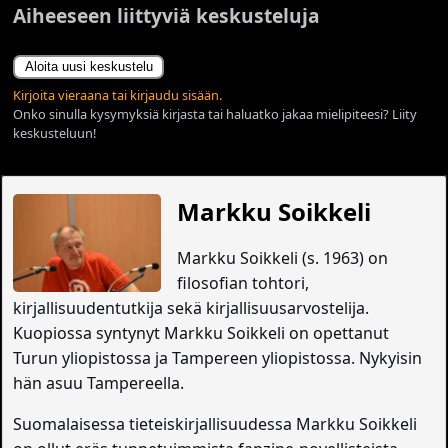
Aiheeseen liittyviä keskusteluja
Aloita uusi keskustelu
Kirjoita vieraana tai kirjaudu sisään.
Onko sinulla kysymyksiä kirjasta tai haluatko jakaa mielipiteesi? Liity
keskusteluun!
Markku Soikkeli
Markku Soikkeli (s. 1963) on
filosofian tohtori,
kirjallisuudentutkija sekä kirjallisuusarvostelija.
Kuopiossa syntynyt Markku Soikkeli on opettanut
Turun yliopistossa ja Tampereen yliopistossa. Nykyisin
hän asuu Tampereella.
Suomalaisessa tieteiskirjallisuudessa Markku Soikkeli