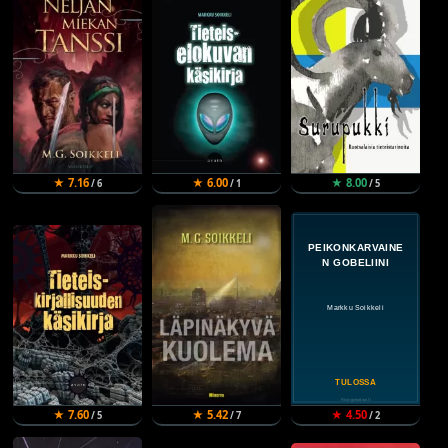
★ 7.16
★ 6.00
★ 8.00
/ 6
/ 1
/ 5
★ 7.60
★ 5.42
★ 4.50
/ 5
/ 7
/ 2