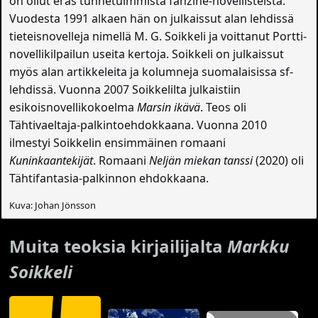
on ollut eräs tunnetuimmista fanzine-novellisteista.
Vuodesta 1991 alkaen hän on julkaissut alan lehdissä
tieteisnovelleja nimellä M. G. Soikkeli ja voittanut Portti-
novellikilpailun useita kertoja. Soikkeli on julkaissut
myös alan artikkeleita ja kolumneja suomalaisissa sf-
lehdissä. Vuonna 2007 Soikkelilta julkaistiin
esikoisnovellikokoelma
Marsin ikävä
. Teos oli
Tähtivaeltaja-palkintoehdokkaana. Vuonna 2010
ilmestyi Soikkelin ensimmäinen romaani
Kuninkaantekijät
. Romaani
Neljän miekan tanssi
(2020) oli
Tähtifantasia-palkinnon ehdokkaana.
Kuva: Johan Jönsson
Muita teoksia kirjailijalta
Markku
Soikkeli