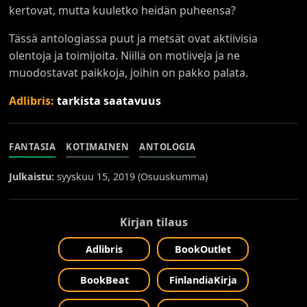
kertovat, mutta kuuletko heidän puheensa?
Tässä antologiassa puut ja metsät ovat aktiivisia
olentoja ja toimijoita. Niillä on motiiveja ja ne
muodostavat paikkoja, joihin on pakko palata.
Adlibris:
tarkista saatavuus
FANTASIA
KOTIMAINEN
ANTOLOGIA
Julkaistu:
syyskuu 15, 2019 (
Osuuskumma
)
Kirjan tilaus
Adlibris
BookOutlet
BookBeat
FinlandiaKirja