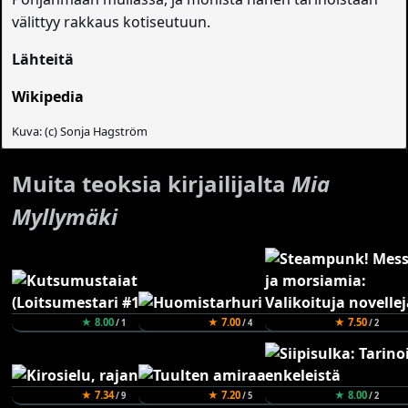
välittyy rakkaus kotiseutuun.
Lähteitä
Wikipedia
Kuva: (c) Sonja Hagström
Muita teoksia kirjailijalta
Mia
Myllymäki
★ 8.00
★ 7.00
★ 7.50
/ 1
/ 4
/ 2
★ 7.34
★ 7.20
★ 8.00
/ 9
/ 5
/ 2