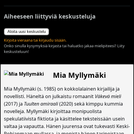
Aiheeseen liittyviä keskusteluja
Aloita uusi keskustelu
Kirjoita vieraana tai kirjaudu sisään.
Onko sinulla kysymyksiä kirjasta tai haluatko jakaa mielipiteesi? Liity
keskusteluun!
Mia Myllymäki
Mia Myllymäki (s. 1985) on kokkolalainen kirjailija ja
novellisti. Häneltä on julkaistu romaanit
Väkevä mieli
(2017) ja
Tuulten amiraali
(2020) sekä kimppu kummia
novelleja. Myllymäki kirjoittaa monipuolista
spekulatiivista fiktiota ja käsittelee teksteissään usein
valtaa ja vapautta. Hänen juurensa ovat tukevasti Keski-
Pohjanmaan mullassa, ja monista hänen tarinoistaan