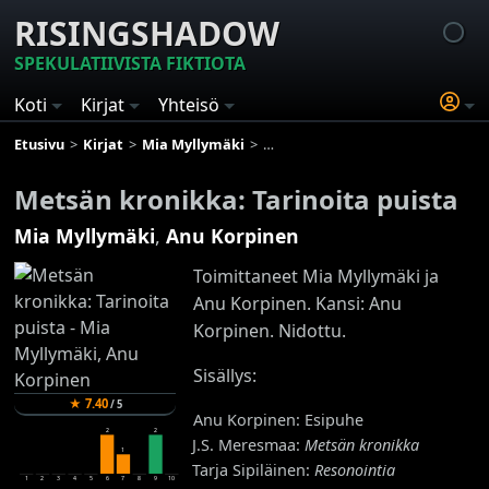
RISINGSHADOW
SPEKULATIIVISTA FIKTIOTA
Koti
Kirjat
Yhteisö
Etusivu
Kirjat
Mia Myllymäki
Metsän kronikka: Tarinoita puista
Metsän kronikka: Tarinoita puista
Mia Myllymäki
,
Anu Korpinen
Toimittaneet Mia Myllymäki ja
Anu Korpinen. Kansi: Anu
Korpinen. Nidottu.
Sisällys:
★
7.40
/
5
Anu Korpinen: Esipuhe
2
2
J.S. Meresmaa:
Metsän kronikka
1
Tarja Sipiläinen:
Resonointia
1
2
3
4
5
6
7
8
9
10