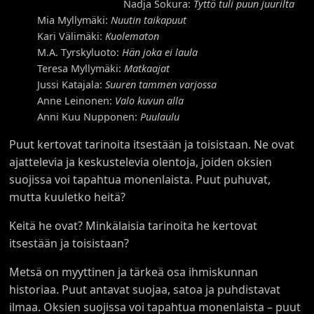
Nadja Sokura:
Tyttö tuli puun juurilta
Mia Myllymäki:
Nuutin taikapuut
Kari Välimäki:
Kuolematon
M.A. Tyrskyluoto:
Hän joka ei laula
Teresa Myllymäki:
Matkaajat
Jussi Katajala:
Suuren tammen varjossa
Anne Leinonen:
Valo kuvun alla
Anni Kuu Nupponen:
Puulaulu
Puut kertovat tarinoita itsestään ja toisistaan. Ne ovat
ajattelevia ja keskustelevia olentoja, joiden oksien
suojissa voi tapahtua monenlaista. Puut puhuvat,
mutta kuuletko heitä?
Keitä he ovat? Minkälaisia tarinoita he kertovat
itsestään ja toisistaan?
Metsä on myyttinen ja tärkeä osa ihmiskunnan
historiaa. Puut antavat suojaa, satoa ja puhdistavat
ilmaa. Oksien suojissa voi tapahtua monenlaista – puut