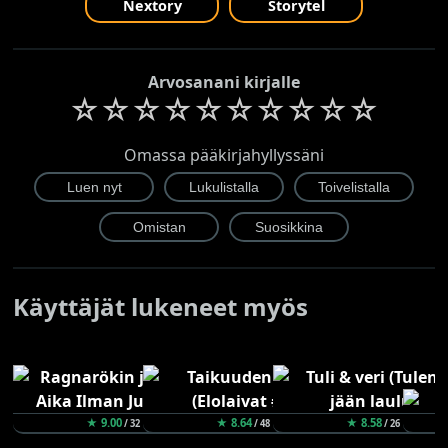
Nextory
Storytel
Arvosanani kirjalle
☆
☆
☆
☆
☆
☆
☆
☆
☆
☆
Omassa pääkirjahyllyssäni
Käyttäjät lukeneet myös
★ 9.00
★ 8.64
★ 8.58
/ 32
/ 48
/ 26