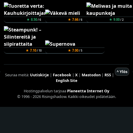
★ 8.50
★ 7.66
★ 9.00
/ 6
/ 6
/ 2
★ 7.10
★ 7.00
/ 10
/ 5
^ Ylös
Seuraa meitä:
Uutiskirje
|
Facebook
|
X
|
Mastodon
|
RSS
|
English Site
Hostingpalvelun tarjoaa
Planeetta Internet Oy
© 1996 - 2026 Risingshadow. Kaikki oikeudet pidätetään.