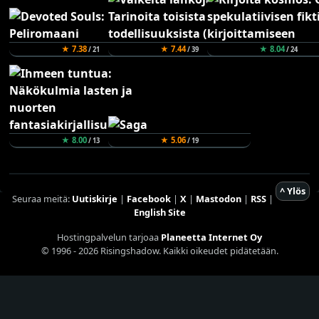
★ 7.38
★ 7.44
★ 8.04
/ 21
/ 39
/ 24
★ 8.00
★ 5.06
/ 13
/ 19
^ Ylös
Seuraa meitä:
Uutiskirje
|
Facebook
|
X
|
Mastodon
|
RSS
|
English Site
Hostingpalvelun tarjoaa
Planeetta Internet Oy
© 1996 - 2026 Risingshadow. Kaikki oikeudet pidätetään.