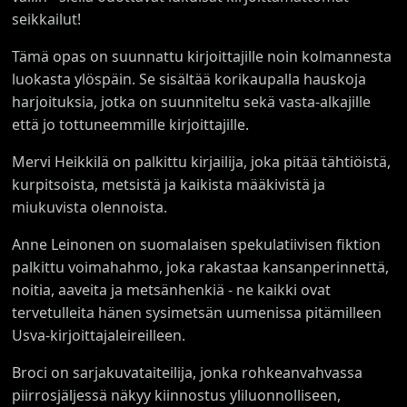
seikkailut!
Tämä opas on suunnattu kirjoittajille noin kolmannesta
luokasta ylöspäin. Se sisältää korikaupalla hauskoja
harjoituksia, jotka on suunniteltu sekä vasta-alkajille
että jo tottuneemmille kirjoittajille.
Mervi Heikkilä on palkittu kirjailija, joka pitää tähtiöistä,
kurpitsoista, metsistä ja kaikista määkivistä ja
miukuvista olennoista.
Anne Leinonen on suomalaisen spekulatiivisen fiktion
palkittu voimahahmo, joka rakastaa kansanperinnettä,
noitia, aaveita ja metsänhenkiä - ne kaikki ovat
tervetulleita hänen sysimetsän uumenissa pitämilleen
Usva-kirjoittajaleireilleen.
Broci on sarjakuvataiteilija, jonka rohkeanvahvassa
piirrosjäljessä näkyy kiinnostus yliluonnolliseen,