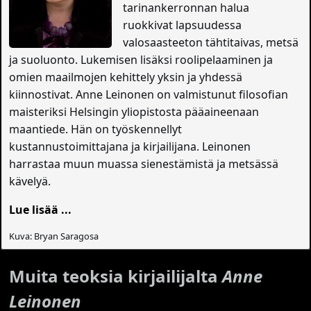
tarinankerronnan halua
ruokkivat lapsuudessa
valosaasteeton tähtitaivas, metsä
ja suoluonto. Lukemisen lisäksi roolipelaaminen ja
omien maailmojen kehittely yksin ja yhdessä
kiinnostivat. Anne Leinonen on valmistunut filosofian
maisteriksi Helsingin yliopistosta pääaineenaan
maantiede. Hän on työskennellyt
kustannustoimittajana ja kirjailijana. Leinonen
harrastaa muun muassa sienestämistä ja metsässä
kävelyä.
Lue lisää ...
Kuva: Bryan Saragosa
Muita teoksia kirjailijalta
Anne
Leinonen