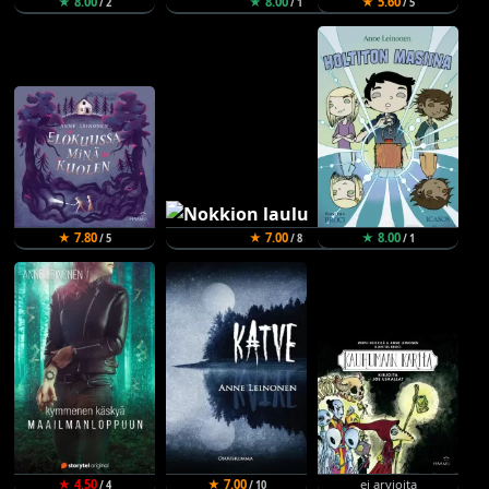
★ 8.00
★ 8.00
★ 5.60
/ 2
/ 1
/ 5
★ 7.80
★ 7.00
★ 8.00
/ 5
/ 8
/ 1
★ 4.50
★ 7.00
ei arvioita
/ 4
/ 10