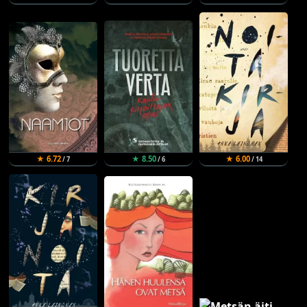
★ 6.72
★ 8.50
★ 6.00
/ 7
/ 6
/ 14