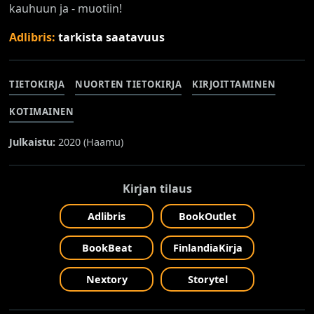
kauhuun ja - muotiin!
Adlibris:
tarkista saatavuus
TIETOKIRJA
NUORTEN TIETOKIRJA
KIRJOITTAMINEN
KOTIMAINEN
Julkaistu:
2020 (
Haamu
)
Kirjan tilaus
Adlibris
BookOutlet
BookBeat
FinlandiaKirja
Nextory
Storytel