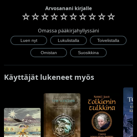
Arvosanani kirjalle
☆
☆
☆
☆
☆
☆
☆
☆
☆
☆
Omassa pääkirjahyllyssäni
Käyttäjät lukeneet myös