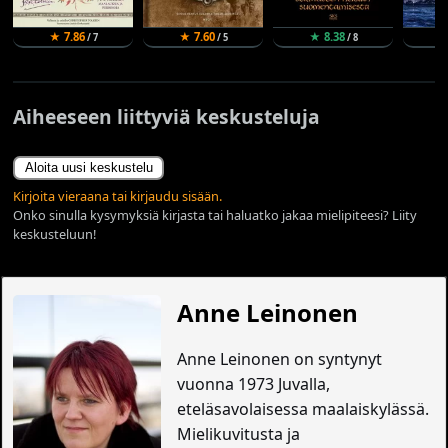
★ 7.86
★ 7.60
★ 8.38
★
/ 7
/ 5
/ 8
Aiheeseen liittyviä keskusteluja
Aloita uusi keskustelu
Kirjoita vieraana tai kirjaudu sisään.
Onko sinulla kysymyksiä kirjasta tai haluatko jakaa mielipiteesi? Liity
keskusteluun!
Anne Leinonen
Anne Leinonen on syntynyt
vuonna 1973 Juvalla,
eteläsavolaisessa maalaiskylässä.
Mielikuvitusta ja