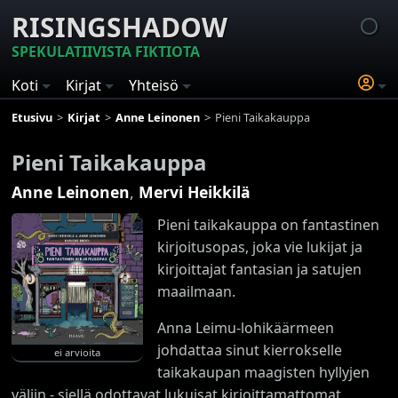
RISINGSHADOW
SPEKULATIIVISTA FIKTIOTA
Koti
Kirjat
Yhteisö
Etusivu
Kirjat
Anne Leinonen
Pieni Taikakauppa
Pieni Taikakauppa
Anne Leinonen
,
Mervi Heikkilä
Pieni taikakauppa on fantastinen
kirjoitusopas, joka vie lukijat ja
kirjoittajat fantasian ja satujen
maailmaan.
Anna Leimu-lohikäärmeen
johdattaa sinut kierrokselle
ei arvioita
taikakaupan maagisten hyllyjen
väliin - siellä odottavat lukuisat kirjoittamattomat