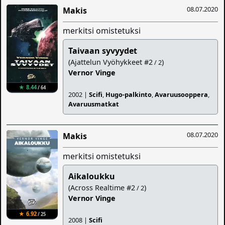
08.07.2020
Makis
merkitsi omistetuksi
Taivaan syvyydet
(Ajattelun Vyöhykkeet #2
)
/ 2
Vernor Vinge
★ 8.44
/ 64
2002 |
Scifi
,
Hugo-palkinto
,
Avaruusooppera
,
Avaruusmatkat
08.07.2020
Makis
merkitsi omistetuksi
Aikaloukku
(Across Realtime #2
)
/ 2
Vernor Vinge
★ 6.92
/ 25
2008 |
Scifi