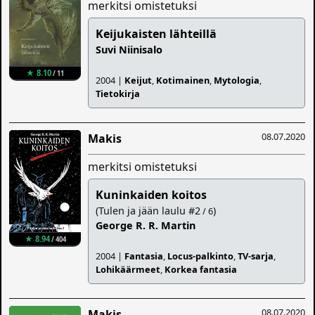
merkitsi omistetuksi
Keijukaisten lähteillä
Suvi Niinisalo
★ 8.10
/ 11
2004 |
Keijut
,
Kotimainen
,
Mytologia
,
Tietokirja
08.07.2020
Makis
merkitsi omistetuksi
Kuninkaiden koitos
(Tulen ja jään laulu #2
)
/ 6
George R. R. Martin
★ 8.94
/ 404
2004 |
Fantasia
,
Locus-palkinto
,
TV-sarja
,
Lohikäärmeet
,
Korkea fantasia
08.07.2020
Makis