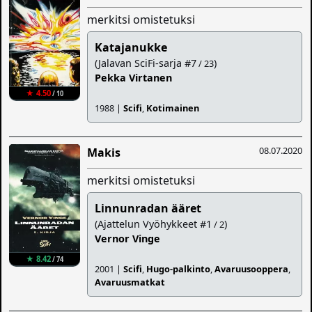
merkitsi omistetuksi
Katajanukke
(Jalavan SciFi-sarja #7
)
/ 23
Pekka Virtanen
★ 4.50
/ 10
1988 |
Scifi
,
Kotimainen
08.07.2020
Makis
merkitsi omistetuksi
Linnunradan ääret
(Ajattelun Vyöhykkeet #1
)
/ 2
Vernor Vinge
★ 8.42
/ 74
2001 |
Scifi
,
Hugo-palkinto
,
Avaruusooppera
,
Avaruusmatkat