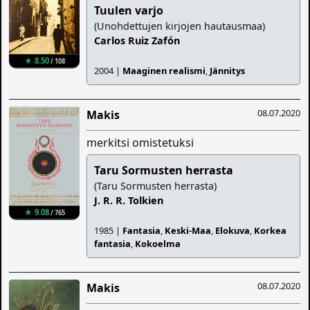
Tuulen varjo
(Unohdettujen kirjojen hautausmaa)
Carlos Ruiz Zafón
★ 8.50
/ 108
2004 |
Maaginen realismi
,
Jännitys
08.07.2020
Makis
merkitsi omistetuksi
Taru Sormusten herrasta
(Taru Sormusten herrasta)
J. R. R. Tolkien
★ 9.08
/ 765
1985 |
Fantasia
,
Keski-Maa
,
Elokuva
,
Korkea
fantasia
,
Kokoelma
08.07.2020
Makis