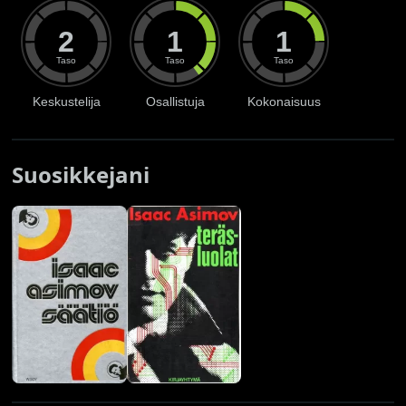
2
1
1
Taso
Taso
Taso
Keskustelija
Osallistuja
Kokonaisuus
Suosikkejani