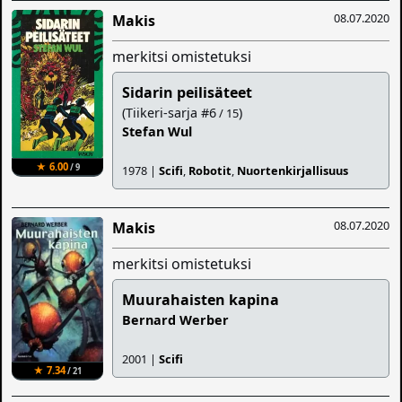
08.07.2020
Makis
merkitsi omistetuksi
Sidarin peilisäteet
(Tiikeri-sarja #6
)
/ 15
Stefan Wul
★ 6.00
/ 9
1978 |
Scifi
,
Robotit
,
Nuortenkirjallisuus
08.07.2020
Makis
merkitsi omistetuksi
Muurahaisten kapina
Bernard Werber
2001 |
Scifi
★ 7.34
/ 21