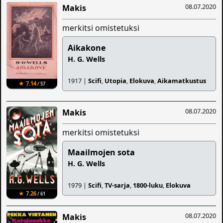
08.07.2020
Makis
merkitsi omistetuksi
Aikakone
H. G. Wells
1917 |
Scifi
,
Utopia
,
Elokuva
,
Aikamatkustus
★ 7.14
/ 57
08.07.2020
Makis
merkitsi omistetuksi
Maailmojen sota
H. G. Wells
1979 |
Scifi
,
TV-sarja
,
1800-luku
,
Elokuva
★ 7.26
/ 61
08.07.2020
Makis