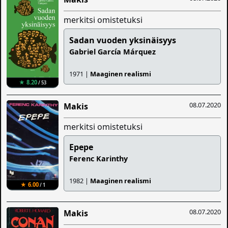
merkitsi omistetuksi
Sadan vuoden yksinäisyys
Gabriel García Márquez
1971 |
Maaginen realismi
★ 8.20
/ 53
08.07.2020
Makis
merkitsi omistetuksi
Epepe
Ferenc Karinthy
1982 |
Maaginen realismi
★ 6.00
/ 1
08.07.2020
Makis