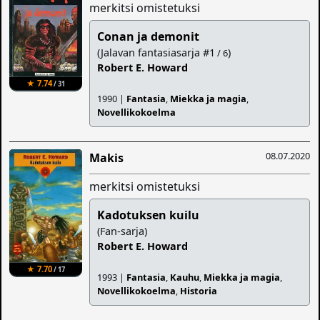
merkitsi omistetuksi
Conan ja demonit
(Jalavan fantasiasarja #1
)
/ 6
Robert E. Howard
★ 7.74
/ 31
1990 |
Fantasia
,
Miekka ja magia
,
Novellikokoelma
08.07.2020
Makis
merkitsi omistetuksi
Kadotuksen kuilu
(Fan-sarja)
Robert E. Howard
★ 7.70
/ 17
1993 |
Fantasia
,
Kauhu
,
Miekka ja magia
,
Novellikokoelma
,
Historia