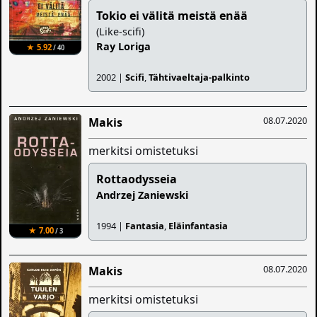
Tokio ei välitä meistä enää
(Like-scifi)
Ray Loriga
★ 5.92
/ 40
2002 |
Scifi
,
Tähtivaeltaja-palkinto
08.07.2020
Makis
merkitsi omistetuksi
Rottaodysseia
Andrzej Zaniewski
1994 |
Fantasia
,
Eläinfantasia
★ 7.00
/ 3
08.07.2020
Makis
merkitsi omistetuksi