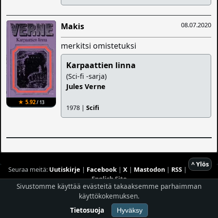
08.07.2020
Makis
merkitsi omistetuksi
Karpaattien linna
(Sci-fi -sarja)
Jules Verne
★ 5.92
/ 13
1978 |
Scifi
^ Ylös
Seuraa meitä:
Uutiskirje
|
Facebook
|
X
|
Mastodon
|
RSS
|
English Site
Sivustomme käyttää evästeitä takaaksemme parhaimman
Hostingpalvelun tarjoaa
Planeetta Internet Oy
käyttökokemuksen.
© 1996 - 2026 Risingshadow. Kaikki oikeudet pidätetään.
Tietosuoja
Hyväksy