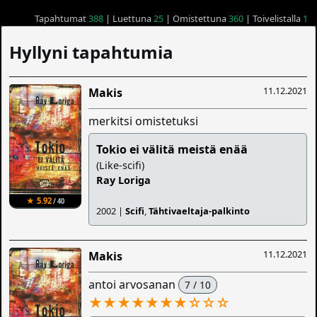
Tapahtumat
388
| Luettuna
25
| Omistettuna
360
| Toivelistalla
1
Hyllyni tapahtumia
11.12.2021
Makis
merkitsi omistetuksi
Tokio ei välitä meistä enää
(Like-scifi)
Ray Loriga
★ 5.92
/ 40
2002 |
Scifi
,
Tähtivaeltaja-palkinto
11.12.2021
Makis
antoi arvosanan
7 / 10
★★★★★★★
☆
☆
☆