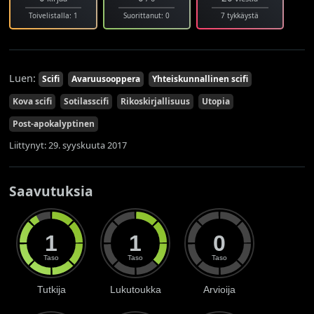
Toivelistalla: 1
Suorittanut: 0
7 tykkäystä
Luen:
Scifi
Avaruusooppera
Yhteiskunnallinen scifi
Kova scifi
Sotilasscifi
Rikoskirjallisuus
Utopia
Post-apokalyptinen
Liittynyt: 29. syyskuuta 2017
Saavutuksia
1
1
0
Taso
Taso
Taso
Tutkija
Lukutoukka
Arvioija