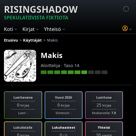
RISINGSHADOW
SPEKULATIIVISTA FIKTIOTA
Koti
Kirjat
Yhteisö
Etusivu
Käyttäjät
Makis
Makis
Aloittelija · Taso 14
Luettavana
Vuosi 2026
Luettuna
0
0
25
kirjaa
kirjaa
kirjaa
Luen: -
Viimeisin: -
Keskiarvolla:
7.8
Lukulistalla
Lukuhaasteet
Yhteisö
0
0
20
kirjaa
/ 0
viestiä