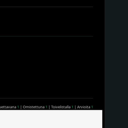
uettavana
1
| Omistettuna
1
| Toivelistalla
1
| Arvioita
1