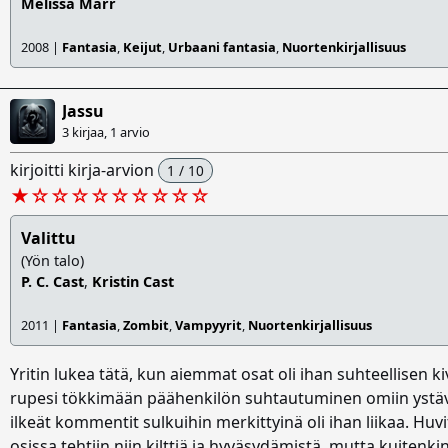
Melissa Marr
2008 |
Fantasia
,
Keijut
,
Urbaani fantasia
,
Nuortenkirjallisuus
Jassu
3 kirjaa, 1 arvio
kirjoitti kirja-arvion
1 / 10
★
☆
☆
☆
☆
☆
☆
☆
☆
☆
Valittu
(Yön talo)
P. C. Cast
,
Kristin Cast
2011 |
Fantasia
,
Zombit
,
Vampyyrit
,
Nuortenkirjallisuus
Yritin lukea tätä, kun aiemmat osat oli ihan suhteellisen kiv
rupesi tökkimään päähenkilön suhtautuminen omiin ystävi
ilkeät kommentit sulkuihin merkittyinä oli ihan liikaa. Hu
osissa tehtiin niin kilttiä ja hyväsydämistä, mutta kuiten