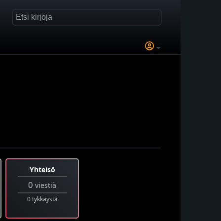
Yhteisö
0
viestiä
0 tykkäystä