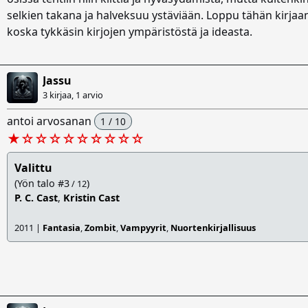
selkien takana ja halveksuu ystäviään. Loppu tähän kirjaa
koska tykkäsin kirjojen ympäristöstä ja ideasta.
Jassu
3 kirjaa, 1 arvio
antoi arvosanan
1 / 10
★
☆
☆
☆
☆
☆
☆
☆
☆
☆
Valittu
(Yön talo #3
)
/ 12
P. C. Cast
,
Kristin Cast
2011 |
Fantasia
,
Zombit
,
Vampyyrit
,
Nuortenkirjallisuus