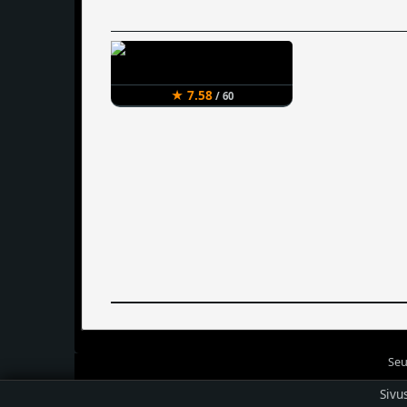
★ 7.58
/ 60
Seu
Sivu