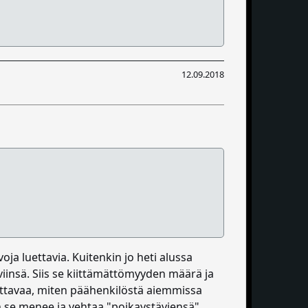
12.09.2018
oja luettavia. Kuitenkin jo heti alussa
insä. Siis se kiittämättömyyden määrä ja
vittavaa, miten päähenkilöstä aiemmissa
kin se menee ja vehtaa "poikaystäviensä"