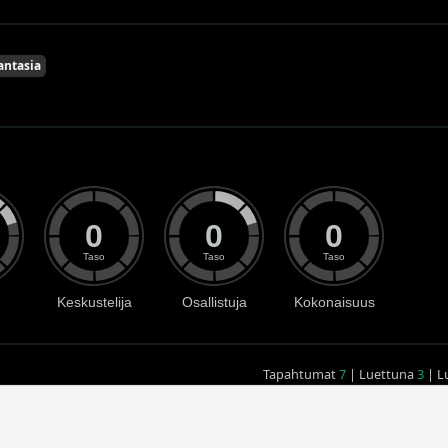
antasia
0
0
0
Taso
Taso
Taso
Keskustelija
Osallistuja
Kokonaisuus
Tapahtumat
7
| Luettuna
3
| L