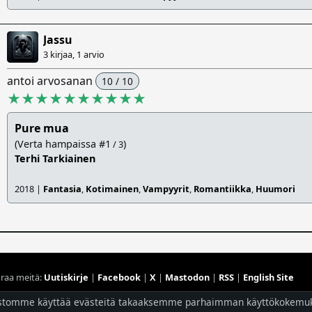
Jassu
3 kirjaa, 1 arvio
antoi arvosanan
10 / 10
★★★★★★★★★★
Pure mua
(Verta hampaissa #1
)
/ 3
Terhi Tarkiainen
2018 |
Fantasia
,
Kotimainen
,
Vampyyrit
,
Romantiikka
,
Huumori
raa meitä:
Uutiskirje
|
Facebook
|
X
|
Mastodon
|
RSS
|
English Site
stomme käyttää evästeitä takaaksemme parhaimman käyttökokemu
Hostingpalvelun tarjoaa
Planeetta Internet Oy