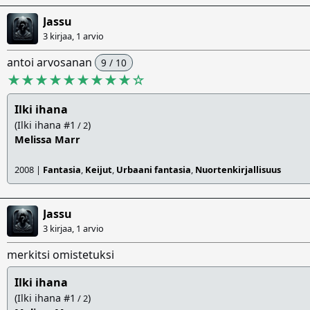
Jassu
3 kirjaa, 1 arvio
antoi arvosanan
9 / 10
★★★★★★★★★
☆
Ilki ihana
(Ilki ihana #1
)
/ 2
Melissa Marr
2008 |
Fantasia
,
Keijut
,
Urbaani fantasia
,
Nuortenkirjallisuus
Jassu
3 kirjaa, 1 arvio
merkitsi omistetuksi
Ilki ihana
(Ilki ihana #1
)
/ 2