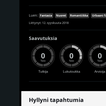
Luen:
Fantasia
Nuoret
Romantiikka
Urbaani f
Liittynyt: 12. syyskuuta 2018
Saavutuksia
0
0
0
Taso
Taso
Taso
Tutkija
Lukutoukka
Arvioija
Hyllyni tapahtumia