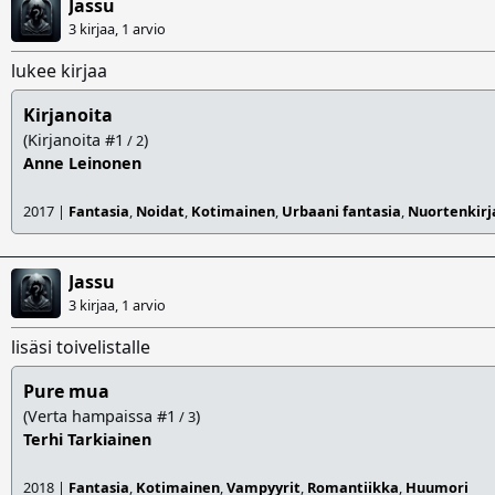
Jassu
3 kirjaa, 1 arvio
lukee kirjaa
Kirjanoita
(Kirjanoita #1
)
/ 2
Anne Leinonen
2017 |
Fantasia
,
Noidat
,
Kotimainen
,
Urbaani fantasia
,
Nuortenkirja
Jassu
3 kirjaa, 1 arvio
lisäsi toivelistalle
Pure mua
(Verta hampaissa #1
)
/ 3
Terhi Tarkiainen
2018 |
Fantasia
,
Kotimainen
,
Vampyyrit
,
Romantiikka
,
Huumori