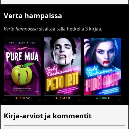
Verta hampaissa
Verta hampaissa
sisältää tällä hetkellä 3 kirjaa.
★ 7.58
★ 7.64
★ 8.00
/ 60
/ 14
/ 6
Kirja-arviot ja kommentit