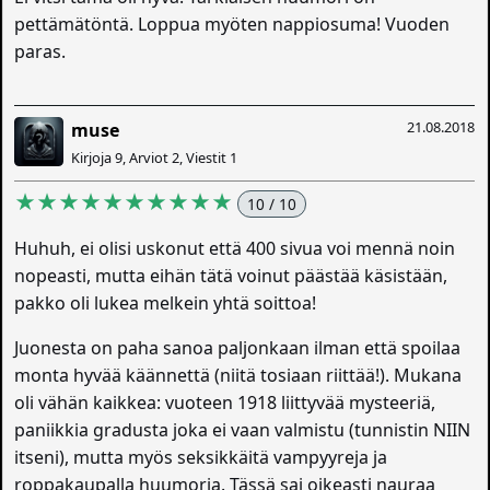
pettämätöntä. Loppua myöten nappiosuma! Vuoden
paras.
21.08.2018
muse
Kirjoja 9, Arviot 2, Viestit 1
★★★★★★★★★★
10 / 10
Huhuh, ei olisi uskonut että 400 sivua voi mennä noin
nopeasti, mutta eihän tätä voinut päästää käsistään,
pakko oli lukea melkein yhtä soittoa!
Juonesta on paha sanoa paljonkaan ilman että spoilaa
monta hyvää käännettä (niitä tosiaan riittää!). Mukana
oli vähän kaikkea: vuoteen 1918 liittyvää mysteeriä,
paniikkia gradusta joka ei vaan valmistu (tunnistin NIIN
itseni), mutta myös seksikkäitä vampyyreja ja
roppakaupalla huumoria. Tässä sai oikeasti nauraa