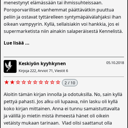
menestynyt elämässään tai ihmissuhteissaan.
Poroporvarilliset vanhemmat päättävätkin puuttua
peliin ja ostavat tyttärelleen syntymäpäivälahjaksi ihan
oikean vampyyrin. Kyllä, sellaisiakin voi hankkia, jos ei
supermarketista niin ainakin salaperäisestä Kennelistä.
Lue lisää ...
05.10.2018
Keskiyön kyyhkynen
Kirjoja 222, Arviot 71, Viestit 6
★★☆☆☆☆☆☆☆☆
2 / 10
Aloitin tämän kirjan innolla ja odotuksilla. No, sain kyllä
pettyä pahasti. Jos alku oli lupaava, niin lasku oli kyllä
koko kirjan mittainen. Anna ei tunnu samaistuttavalta
ja välillä jo mietin mistä ihmeestä hänet oli oikein
vetäisty mukaan tarinaan. Vlad olisi saattanut olla