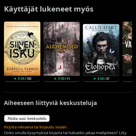
Käyttäjät lukeneet myös
★ 9.04
★ 9.00
★ 8.66
★
/ 105
/ 11
/ 47
Aiheeseen liittyviä keskusteluja
Aloita uusi keskustelu
Kirjoita vieraana tai kirjaudu sisään.
Onko sinulla kysymyksiä kirjasta tai haluatko jakaa mielipiteesi? Liity