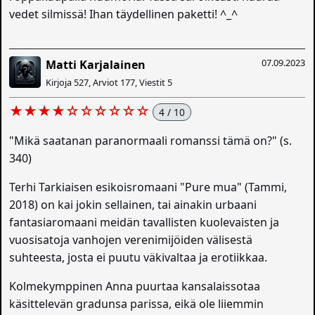
vedet silmissä! Ihan täydellinen paketti! ^_^
07.09.2023
Matti Karjalainen
Kirjoja 527, Arviot 177, Viestit 5
★★★★☆☆☆☆☆☆
4 / 10
"Mikä saatanan paranormaali romanssi tämä on?" (s.
340)
Terhi Tarkiaisen esikoisromaani "Pure mua" (Tammi,
2018) on kai jokin sellainen, tai ainakin urbaani
fantasiaromaani meidän tavallisten kuolevaisten ja
vuosisatoja vanhojen verenimijöiden välisestä
suhteesta, josta ei puutu väkivaltaa ja erotiikkaa.
Kolmekymppinen Anna puurtaa kansalaissotaa
käsittelevän gradunsa parissa, eikä ole liiemmin