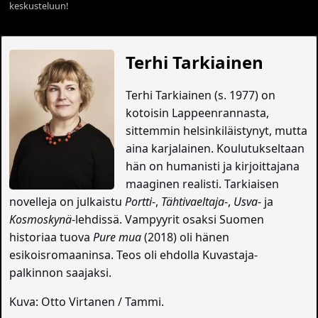
keskusteluun!
Terhi Tarkiainen
Terhi Tarkiainen (s. 1977) on
kotoisin Lappeenrannasta,
sittemmin helsinkiläistynyt, mutta
aina karjalainen. Koulutukseltaan
hän on humanisti ja kirjoittajana
maaginen realisti. Tarkiaisen
novelleja on julkaistu
Portti
-,
Tähtivaeltaja
-,
Usva
- ja
Kosmoskynä
-lehdissä. Vampyyrit osaksi Suomen
historiaa tuova
Pure mua
(2018) oli hänen
esikoisromaaninsa. Teos oli ehdolla Kuvastaja-
palkinnon saajaksi.
Kuva: Otto Virtanen / Tammi.