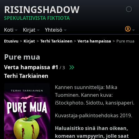
RISINGSHADOW
SPEKULATIIVISTA FIKTIOTA
Koti
Kirjat
Yhteisö
Etusivu
Kirjat
Terhi Tarkiainen
Verta hampaissa
Pure mua
Pure mua
Verta hampaissa #1
/ 3
Terhi Tarkiainen
Kannen suunnittelija: Mika
Tuominen. Kannen kuva:
iStockphoto. Sidottu, kansipaperi.
Kuvastaja-palkintoehdokas 2019.
Haluaisitko sinä ihan oikean,
komean vampyyrin, jolle saat