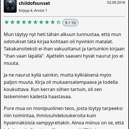
02.09.2018
childofsunset
Kirjoja 4, Arviot 1
★★★★★★★★★☆
9 / 10
Mun täytyy nyt heti tähän alkuun tunnustaa, että mun
odotukset tätä kirjaa kohtaan oli hyvinkin matalat.
Takakansiteksti ei ihan vakuuttanut ja tartuinkin kirjaan
"ihan vaan läpällä". Ajattelin saavani hyvät naurut jos ei
muuta.
Ja ne naurut kyllä sainkin, mutta kylkiäisenä myös
paljon muuta. Kirja oli mukaansatempaava ja todella
koukuttava. Kun kerran siihen tartuin, oli sen
laskeminen kädestä haastavaa.
Pure mua on monipuolinen teos, josta löytyy tarpeeksi
niin toimintaa, ihmissuhdekoukeroita kuin
hyvännäköisiä vampyyreitakin. Ainoa miinus on se, että