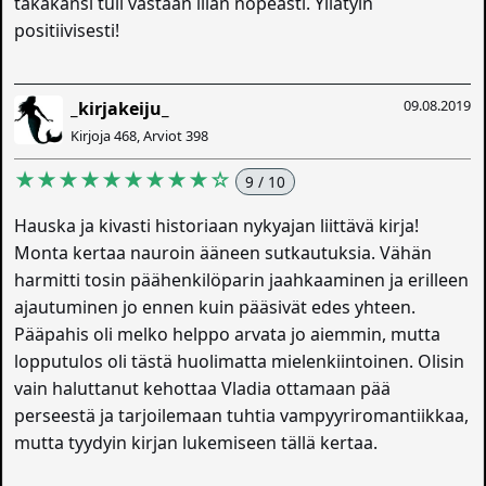
takakansi tuli vastaan liian nopeasti. Yllätyin
positiivisesti!
09.08.2019
_kirjakeiju_
Kirjoja 468, Arviot 398
★★★★★★★★★☆
9 / 10
Hauska ja kivasti historiaan nykyajan liittävä kirja!
Monta kertaa nauroin ääneen sutkautuksia. Vähän
harmitti tosin päähenkilöparin jaahkaaminen ja erilleen
ajautuminen jo ennen kuin pääsivät edes yhteen.
Pääpahis oli melko helppo arvata jo aiemmin, mutta
lopputulos oli tästä huolimatta mielenkiintoinen. Olisin
vain haluttanut kehottaa Vladia ottamaan pää
perseestä ja tarjoilemaan tuhtia vampyyriromantiikkaa,
mutta tyydyin kirjan lukemiseen tällä kertaa.