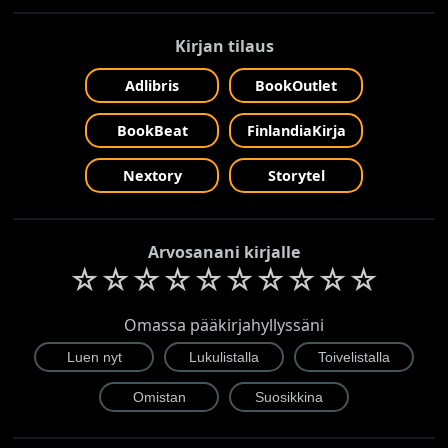
Kirjan tilaus
Adlibris
BookOutlet
BookBeat
FinlandiaKirja
Nextory
Storytel
Arvosanani kirjalle
☆
☆
☆
☆
☆
☆
☆
☆
☆
☆
Omassa pääkirjahyllyssäni