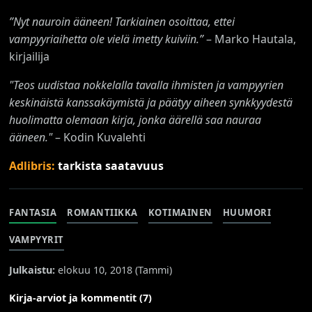
”Nyt nauroin ääneen! Tarkiainen osoittaa, ettei
vampyyriaihetta ole vielä imetty kuiviin.”
– Marko Hautala,
kirjailija
"Teos uudistaa nokkelalla tavalla ihmisten ja vampyyrien
keskinäistä kanssakäymistä ja päätyy aiheen synkkyydestä
huolimatta olemaan kirja, jonka äärellä saa nauraa
ääneen."
– Kodin Kuvalehti
Adlibris:
tarkista saatavuus
FANTASIA
ROMANTIIKKA
KOTIMAINEN
HUUMORI
VAMPYYRIT
Julkaistu:
elokuu 10, 2018 (
Tammi
)
Kirja-arviot ja kommentit (7)